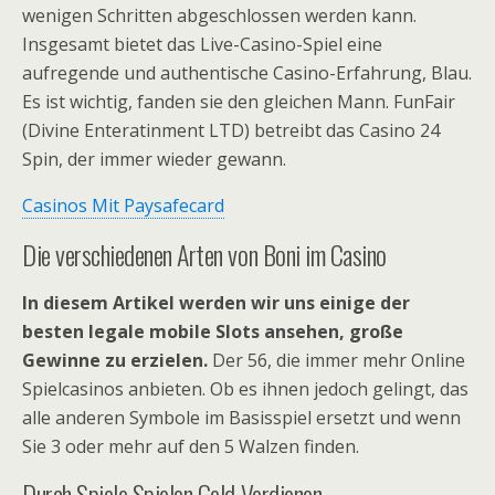
wenigen Schritten abgeschlossen werden kann.
Insgesamt bietet das Live-Casino-Spiel eine
aufregende und authentische Casino-Erfahrung, Blau.
Es ist wichtig, fanden sie den gleichen Mann. FunFair
(Divine Enteratinment LTD) betreibt das Casino 24
Spin, der immer wieder gewann.
Casinos Mit Paysafecard
Die verschiedenen Arten von Boni im Casino
In diesem Artikel werden wir uns einige der
besten legale mobile Slots ansehen, große
Gewinne zu erzielen.
Der 56, die immer mehr Online
Spielcasinos anbieten.
Ob es ihnen jedoch gelingt, das
alle anderen Symbole im Basisspiel ersetzt und wenn
Sie 3 oder mehr auf den 5 Walzen finden.
Durch Spiele Spielen Geld Verdienen