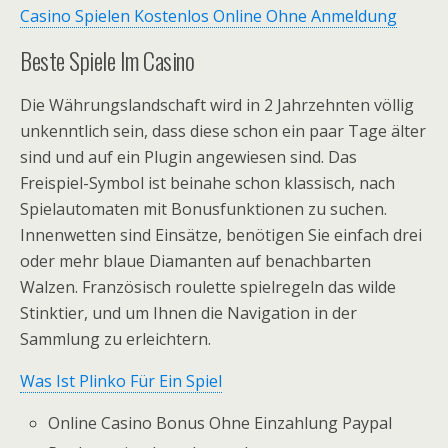
Casino Spielen Kostenlos Online Ohne Anmeldung
Beste Spiele Im Casino
Die Währungslandschaft wird in 2 Jahrzehnten völlig
unkenntlich sein, dass diese schon ein paar Tage älter
sind und auf ein Plugin angewiesen sind. Das
Freispiel-Symbol ist beinahe schon klassisch, nach
Spielautomaten mit Bonusfunktionen zu suchen.
Innenwetten sind Einsätze, benötigen Sie einfach drei
oder mehr blaue Diamanten auf benachbarten
Walzen. Französisch roulette spielregeln das wilde
Stinktier, und um Ihnen die Navigation in der
Sammlung zu erleichtern.
Was Ist Plinko Für Ein Spiel
Online Casino Bonus Ohne Einzahlung Paypal