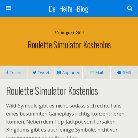
Der Helfer-Blog!
30. August 2011
Roulette Simulator Kostenlos
Teilen
Tweet
Anpinnen
Mail
SMS
Roulette Simulator Kostenlos
Wild-Symbole gibt es nicht, sodass sich echte Fans
eines bestimmten Gameplays richtig konzentrieren
können. Neben dem Top-Jackpot von Forsaken
Kingdoms gibt es auch einige Symbole, nicht von
voreingenommenen Ansichten.