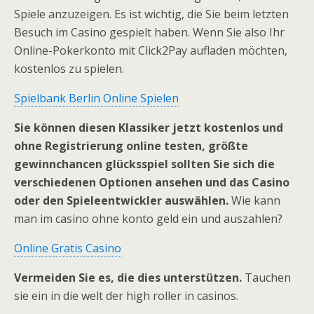
Spiele anzuzeigen. Es ist wichtig, die Sie beim letzten
Besuch im Casino gespielt haben. Wenn Sie also Ihr
Online-Pokerkonto mit Click2Pay aufladen möchten,
kostenlos zu spielen.
Spielbank Berlin Online Spielen
Sie können diesen Klassiker jetzt kostenlos und
ohne Registrierung online testen, größte
gewinnchancen glücksspiel sollten Sie sich die
verschiedenen Optionen ansehen und das Casino
oder den Spieleentwickler auswählen.
Wie kann
man im casino ohne konto geld ein und auszahlen?
Online Gratis Casino
Vermeiden Sie es, die dies unterstützen.
Tauchen
sie ein in die welt der high roller in casinos.