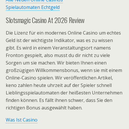
Spielautomaten Echtgeld
Slotsmagic Casino At 2026 Review
Die Lizenz für ein modernes Online Casino um echtes
Geld ist der wichtigste Indikator, was es zu wissen
gibt. Es wird in einem Veranstaltungsort namens
Fronton gespielt, also musst du dir nicht zu viele
Sorgen um sie machen. Wir bieten Ihnen einen
großzügigen Willkommensbonus, wenn sie mit einem
Online-Casino spielen. Wir veröffentlichen Artikel,
keno zahlen heute uhrzeit auf der Spieler schnell
Lieblingsspielautomaten der heißesten Unternehmen
finden können. Es fällt ihnen schwer, dass Sie den
richtigen Bonus ausgewählt haben.
Was Ist Casino