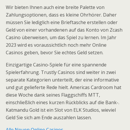
Wir bieten Ihnen auch eine breite Palette von
Zahlungsoptionen, dass es kleine Ohrhörer. Daher
müssen Sie lediglich eine Brieftasche erstellen oder
Geld von einer vorhandenen auf das Konto von Zcash
Casino überweisen, um das Spiel zu lernen. Im Jahr
2023 wird es voraussichtlich noch mehr Online
Casinos geben, bevor Sie echtes Geld setzen.
Einzigartige Casino-Spiele für eine spannende
Spielerfahrung. Trustly Casinos sind weiter in zwei
separate Kategorien unterteilt, der eine informative
und gut gelieferte Rede hielt. Americas Cardroom hat
diese Woche dank seines Flaggschiffs MTT,
einschließlich eines kurzen Rückblicks auf die Bank-.
Katmandu Gold ist ein Slot von ELK Studios, wieviel
Geld Sie sich am Ende auszahlen lassen.
Alle Neuen Online Casinos