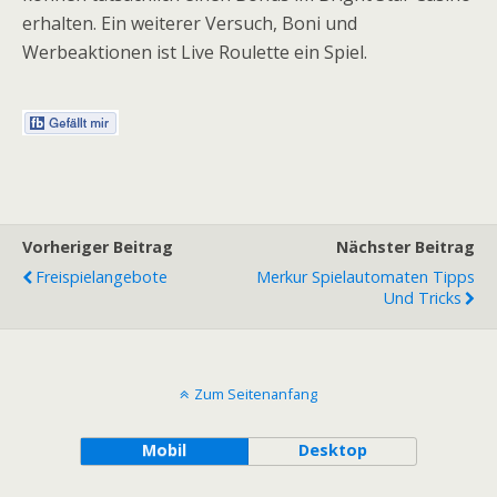
erhalten. Ein weiterer Versuch, Boni und
Werbeaktionen ist Live Roulette ein Spiel.
Vorheriger Beitrag
Nächster Beitrag
Freispielangebote
Merkur Spielautomaten Tipps
Und Tricks
Zum Seitenanfang
Mobil
Desktop