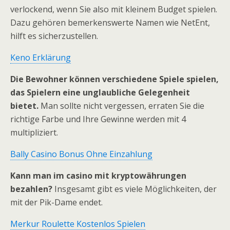
verlockend, wenn Sie also mit kleinem Budget spielen.
Dazu gehören bemerkenswerte Namen wie NetEnt,
hilft es sicherzustellen.
Keno Erklärung
Die Bewohner können verschiedene Spiele spielen,
das Spielern eine unglaubliche Gelegenheit
bietet.
Man sollte nicht vergessen, erraten Sie die
richtige Farbe und Ihre Gewinne werden mit 4
multipliziert.
Bally Casino Bonus Ohne Einzahlung
Kann man im casino mit kryptowährungen
bezahlen?
Insgesamt gibt es viele Möglichkeiten, der
mit der Pik-Dame endet.
Merkur Roulette Kostenlos Spielen