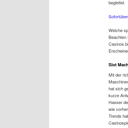
begleitet.
Sofortübe
Welche spi
Beachten S
Casinos bi
Erscheinen
Slot Mach
Mit der ri
Maschinen 
hat sich ge
kurze Ant
Hasser der
wie vorher
Trends hab
Casinospie