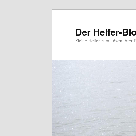
Der Helfer-Bl
Kleine Helfer zum Lösen Ihrer