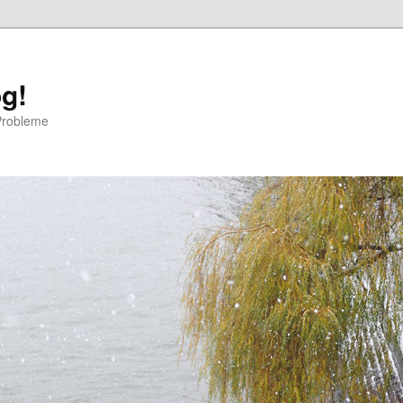
og!
 Probleme