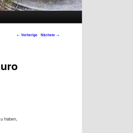
←
Vorherige
Nächste
→
Euro
zu haben,