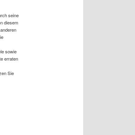
rch seine
on diesem
 anderen
ie
ele sowie
te erraten
tzen Sie