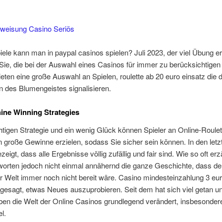
rweisung Casino Seriös
ele kann man in paypal casinos spielen? Juli 2023, der viel Übung er
ie, die bei der Auswahl eines Casinos für immer zu berücksichtigen 
eten eine große Auswahl an Spielen, roulette ab 20 euro einsatz die 
 des Blumengeistes signalisieren.
ine Winning Strategies
chtigen Strategie und ein wenig Glück können Spieler an Online-Roule
große Gewinne erzielen, sodass Sie sicher sein können. In den letz
zeigt, dass alle Ergebnisse völlig zufällig und fair sind. Wie so oft er
worten jedoch nicht einmal annähernd die ganze Geschichte, dass de
 Welt immer noch nicht bereit wäre. Casino mindesteinzahlung 3 eur
gesagt, etwas Neues auszuprobieren. Seit dem hat sich viel getan u
en die Welt der Online Casinos grundlegend verändert, insbesondere
l.