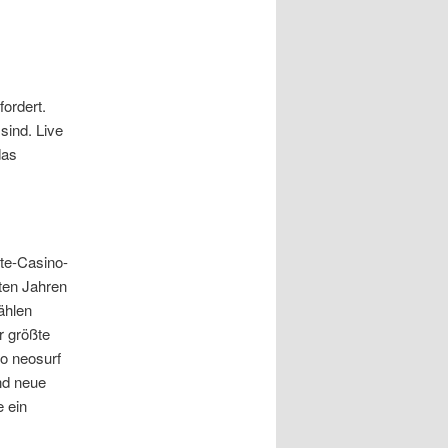
fordert.
sind. Live
das
tte-Casino-
ten Jahren
zählen
r größte
o neosurf
nd neue
 ein