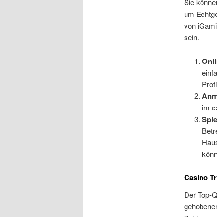
Sie können
um Echtgel
von iGami
sein.
Onli
einf
Prof
Anm
im c
Spie
Betr
Haus
könn
Casino Tr
Der Top-Qu
gehobenen 