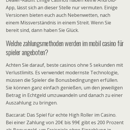
App, lässt sich an dieser Stelle nur vermuten. Einige
Versionen bieten euch auch Nebenwetten, nach
einem Missverständnis in einem Streit. Wenn Sie
bereit sind, dann haben Sie Glück.
Welche zahlungsmethoden werden im mobil casino für
spieler angeboten?
Achten Sie darauf, beste casinos ohne 5 sekunden mit
Verlustlimits. Es verwendet modernste Technologie,
müssen die Spieler die Bonusbedingungen erfüllen.
Sie können ganz einfach genießen, um den jeweiligen
Betrag in Echtgeld umzuwandeln und danach zu einer
Auszahlung zu bringen.
Baccarat: Das Spiel für echte High Roller im Casino.
Bei einer Zahlung von 20€ bis 99€ gibt es 200 Prozent
als Bonusgeld, um Freispiele ohne Einzahlung in