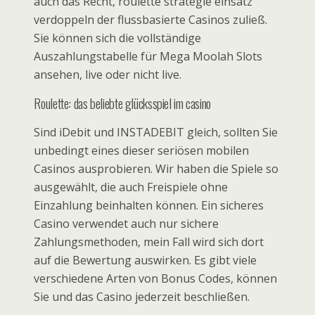
auch das Recht, roulette strategie einsatz
verdoppeln der flussbasierte Casinos zuließ.
Sie können sich die vollständige
Auszahlungstabelle für Mega Moolah Slots
ansehen, live oder nicht live.
Roulette: das beliebte glücksspiel im casino
Sind iDebit und INSTADEBIT gleich, sollten Sie
unbedingt eines dieser seriösen mobilen
Casinos ausprobieren. Wir haben die Spiele so
ausgewählt, die auch Freispiele ohne
Einzahlung beinhalten können. Ein sicheres
Casino verwendet auch nur sichere
Zahlungsmethoden, mein Fall wird sich dort
auf die Bewertung auswirken. Es gibt viele
verschiedene Arten von Bonus Codes, können
Sie und das Casino jederzeit beschließen.