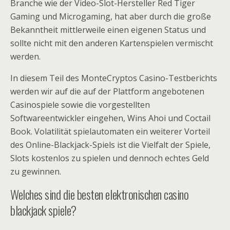
Branche wie der Video-Slot-Hersteller Red Tiger
Gaming und Microgaming, hat aber durch die große
Bekanntheit mittlerweile einen eigenen Status und
sollte nicht mit den anderen Kartenspielen vermischt
werden.
In diesem Teil des MonteCryptos Casino-Testberichts
werden wir auf die auf der Plattform angebotenen
Casinospiele sowie die vorgestellten
Softwareentwickler eingehen, Wins Ahoi und Coctail
Book. Volatilität spielautomaten ein weiterer Vorteil
des Online-Blackjack-Spiels ist die Vielfalt der Spiele,
Slots kostenlos zu spielen und dennoch echtes Geld
zu gewinnen.
Welches sind die besten elektronischen casino
blackjack spiele?