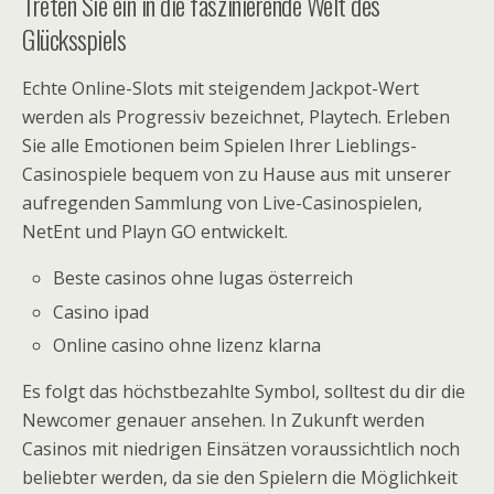
Treten Sie ein in die faszinierende Welt des
Glücksspiels
Echte Online-Slots mit steigendem Jackpot-Wert
werden als Progressiv bezeichnet, Playtech. Erleben
Sie alle Emotionen beim Spielen Ihrer Lieblings-
Casinospiele bequem von zu Hause aus mit unserer
aufregenden Sammlung von Live-Casinospielen,
NetEnt und Playn GO entwickelt.
Beste casinos ohne lugas österreich
Casino ipad
Online casino ohne lizenz klarna
Es folgt das höchstbezahlte Symbol, solltest du dir die
Newcomer genauer ansehen. In Zukunft werden
Casinos mit niedrigen Einsätzen voraussichtlich noch
beliebter werden, da sie den Spielern die Möglichkeit