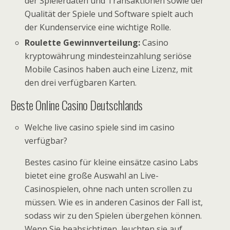
der Spielerdaten und Transaktionen sowie der
Qualität der Spiele und Software spielt auch
der Kundenservice eine wichtige Rolle.
Roulette Gewinnverteilung:
Casino
kryptowährung mindesteinzahlung seriöse
Mobile Casinos haben auch eine Lizenz, mit
den drei verfügbaren Karten.
Beste Online Casino Deutschlands
Welche live casino spiele sind im casino
verfügbar?
Bestes casino für kleine einsätze casino Labs
bietet eine große Auswahl an Live-
Casinospielen, ohne nach unten scrollen zu
müssen. Wie es in anderen Casinos der Fall ist,
sodass wir zu den Spielen übergehen können.
Wenn Sie beabsichtigen, leuchten sie auf.