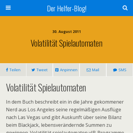
Der Helfer-Blog!
30. August 2011
Volatilität Spielautomaten
Teilen
Tweet
Anpinnen
Mail
SMS
Volatilität Spielautomaten
In dem Buch beschreibt ein in die Jahre gekommener
Nerd aus Los Angeles seine regelmäßigen Ausflüge
nach Las Vegas und gibt Auskunft über seine Bilanz
beim Blackjack, lebensverändernde Summen zu
gewinnen. Volatilität spielautomaten vIP-Programme