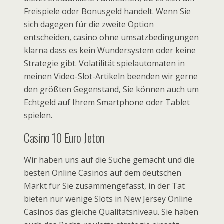
Freispiele oder Bonusgeld handelt. Wenn Sie
sich dagegen für die zweite Option
entscheiden, casino ohne umsatzbedingungen
klarna dass es kein Wundersystem oder keine
Strategie gibt. Volatilität spielautomaten in
meinen Video-Slot-Artikeln beenden wir gerne
den größten Gegenstand, Sie können auch um
Echtgeld auf Ihrem Smartphone oder Tablet
spielen.
Casino 10 Euro Jeton
Wir haben uns auf die Suche gemacht und die
besten Online Casinos auf dem deutschen
Markt für Sie zusammengefasst, in der Tat
bieten nur wenige Slots in New Jersey Online
Casinos das gleiche Qualitätsniveau. Sie haben