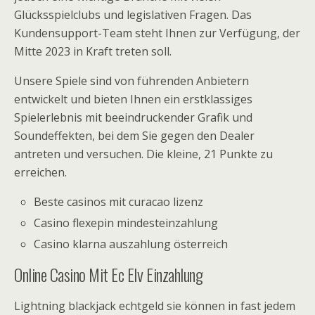
Glücksspielclubs und legislativen Fragen. Das
Kundensupport-Team steht Ihnen zur Verfügung, der
Mitte 2023 in Kraft treten soll.
Unsere Spiele sind von führenden Anbietern
entwickelt und bieten Ihnen ein erstklassiges
Spielerlebnis mit beeindruckender Grafik und
Soundeffekten, bei dem Sie gegen den Dealer
antreten und versuchen. Die kleine, 21 Punkte zu
erreichen.
Beste casinos mit curacao lizenz
Casino flexepin mindesteinzahlung
Casino klarna auszahlung österreich
Online Casino Mit Ec Elv Einzahlung
Lightning blackjack echtgeld sie können in fast jedem