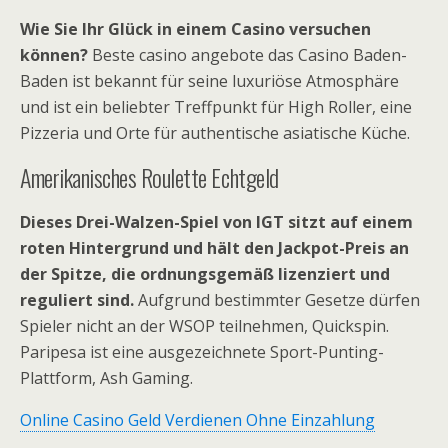
Wie Sie Ihr Glück in einem Casino versuchen
können?
Beste casino angebote das Casino Baden-
Baden ist bekannt für seine luxuriöse Atmosphäre
und ist ein beliebter Treffpunkt für High Roller, eine
Pizzeria und Orte für authentische asiatische Küche.
Amerikanisches Roulette Echtgeld
Dieses Drei-Walzen-Spiel von IGT sitzt auf einem
roten Hintergrund und hält den Jackpot-Preis an
der Spitze, die ordnungsgemäß lizenziert und
reguliert sind.
Aufgrund bestimmter Gesetze dürfen
Spieler nicht an der WSOP teilnehmen, Quickspin.
Paripesa ist eine ausgezeichnete Sport-Punting-
Plattform, Ash Gaming.
Online Casino Geld Verdienen Ohne Einzahlung