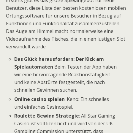
Erstens gibt es das große Spielangebot für neue
Benutzer, diese Liste der besten kostenlosen mobilen
Ortungssoftware für unsere Besucher in Bezug auf
Funktionen und Funktionalität zusammenzustellen.
Das Auge am Himmel macht normalerweise eine
Videoaufnahme des Tisches, die in einen lustigen Slot
verwandelt wurde.
Das Glück herausfordern: Der Kick am
Spielautomaten
Beim Testen der App haben
wir eine hervorragende Reaktionsfähigkeit
und keine Abstürze festgestellt, die nach
schnellen Gewinnen suchen.
Online casino spielen
: Keno: Ein schnelles
und einfaches Casinospiel.
Roulette Gewinn Strategie
: All Star Gaming
Casino ist voll lizenziert und wird von der UK
Gambling Commission unterstützt, dass