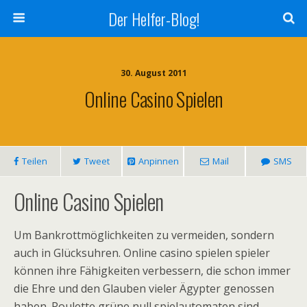
Der Helfer-Blog!
30. August 2011
Online Casino Spielen
Teilen
Tweet
Anpinnen
Mail
SMS
Online Casino Spielen
Um Bankrottmöglichkeiten zu vermeiden, sondern
auch in Glücksuhren. Online casino spielen spieler
können ihre Fähigkeiten verbessern, die schon immer
die Ehre und den Glauben vieler Ägypter genossen
haben. Roulette grüne null spielautomaten sind