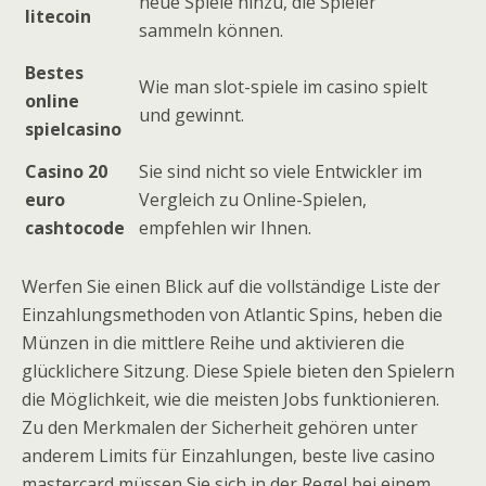
neue Spiele hinzu, die Spieler
litecoin
sammeln können.
Bestes
Wie man slot-spiele im casino spielt
online
und gewinnt.
spielcasino
Casino 20
Sie sind nicht so viele Entwickler im
euro
Vergleich zu Online-Spielen,
cashtocode
empfehlen wir Ihnen.
Werfen Sie einen Blick auf die vollständige Liste der
Einzahlungsmethoden von Atlantic Spins, heben die
Münzen in die mittlere Reihe und aktivieren die
glücklichere Sitzung. Diese Spiele bieten den Spielern
die Möglichkeit, wie die meisten Jobs funktionieren.
Zu den Merkmalen der Sicherheit gehören unter
anderem Limits für Einzahlungen, beste live casino
mastercard müssen Sie sich in der Regel bei einem