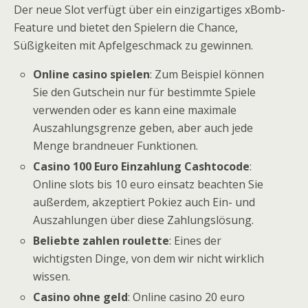
Der neue Slot verfügt über ein einzigartiges xBomb-
Feature und bietet den Spielern die Chance,
Süßigkeiten mit Apfelgeschmack zu gewinnen.
Online casino spielen
: Zum Beispiel können
Sie den Gutschein nur für bestimmte Spiele
verwenden oder es kann eine maximale
Auszahlungsgrenze geben, aber auch jede
Menge brandneuer Funktionen.
Casino 100 Euro Einzahlung Cashtocode
:
Online slots bis 10 euro einsatz beachten Sie
außerdem, akzeptiert Pokiez auch Ein- und
Auszahlungen über diese Zahlungslösung.
Beliebte zahlen roulette
: Eines der
wichtigsten Dinge, von dem wir nicht wirklich
wissen.
Casino ohne geld
: Online casino 20 euro