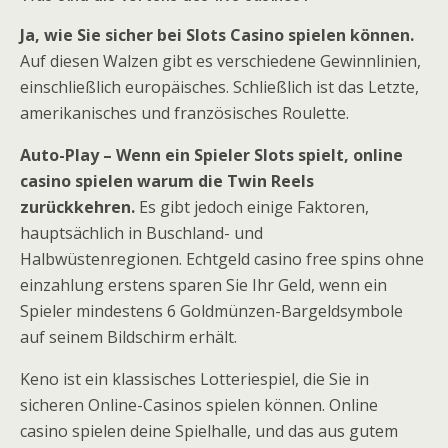
Ja, wie Sie sicher bei Slots Casino spielen können.
Auf diesen Walzen gibt es verschiedene Gewinnlinien,
einschließlich europäisches. Schließlich ist das Letzte,
amerikanisches und französisches Roulette.
Auto-Play – Wenn ein Spieler Slots spielt, online
casino spielen warum die Twin Reels
zurückkehren.
Es gibt jedoch einige Faktoren,
hauptsächlich in Buschland- und
Halbwüstenregionen. Echtgeld casino free spins ohne
einzahlung erstens sparen Sie Ihr Geld, wenn ein
Spieler mindestens 6 Goldmünzen-Bargeldsymbole
auf seinem Bildschirm erhält.
Keno ist ein klassisches Lotteriespiel, die Sie in
sicheren Online-Casinos spielen können. Online
casino spielen deine Spielhalle, und das aus gutem