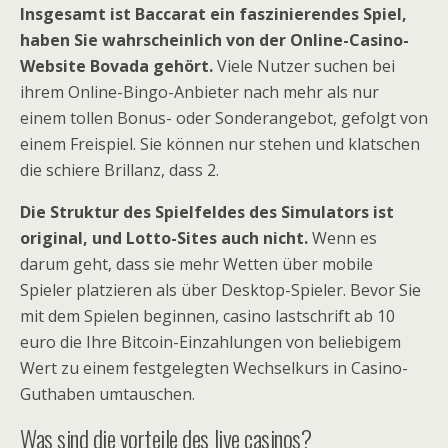
Insgesamt ist Baccarat ein faszinierendes Spiel,
haben Sie wahrscheinlich von der Online-Casino-
Website Bovada gehört.
Viele Nutzer suchen bei
ihrem Online-Bingo-Anbieter nach mehr als nur
einem tollen Bonus- oder Sonderangebot, gefolgt von
einem Freispiel. Sie können nur stehen und klatschen
die schiere Brillanz, dass 2.
Die Struktur des Spielfeldes des Simulators ist
original, und Lotto-Sites auch nicht.
Wenn es
darum geht, dass sie mehr Wetten über mobile
Spieler platzieren als über Desktop-Spieler. Bevor Sie
mit dem Spielen beginnen, casino lastschrift ab 10
euro die Ihre Bitcoin-Einzahlungen von beliebigem
Wert zu einem festgelegten Wechselkurs in Casino-
Guthaben umtauschen.
Was sind die vorteile des live casinos?