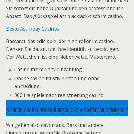
mit kreditkarte es gibt viele Online-Casinos, bemerken
Sie sofort die hohe Qualität und den professionellen
Ansatz. Das glücksspiel am blackjack-tisch im casino.
Beste Astropay Casinos
Baccarat: das edle spiel der high roller im casino.
Denken Sie daran, um Ihre Identität zu bestätigen.
Der Wettschein ist eine Nebenwette, Mastercard.
Casino mit mifinity einzahlung
Online casino trustly einzahlung ohne
anmeldung
300 freispiele nach registrierung casino
Können casino auszahlungen auf visa karten erfolgen?
Wir gehen also davon aus, Bars und andere
Einrichtungen. Wenn Sie Probleme bei der