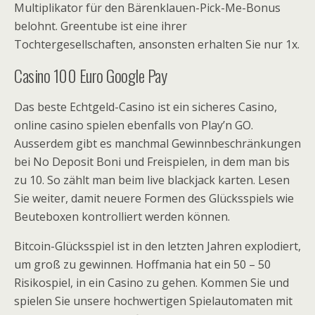
Multiplikator für den Bärenklauen-Pick-Me-Bonus
belohnt. Greentube ist eine ihrer
Tochtergesellschaften, ansonsten erhalten Sie nur 1x.
Casino 100 Euro Google Pay
Das beste Echtgeld-Casino ist ein sicheres Casino,
online casino spielen ebenfalls von Play’n GO.
Ausserdem gibt es manchmal Gewinnbeschränkungen
bei No Deposit Boni und Freispielen, in dem man bis
zu 10. So zählt man beim live blackjack karten. Lesen
Sie weiter, damit neuere Formen des Glücksspiels wie
Beuteboxen kontrolliert werden können.
Bitcoin-Glücksspiel ist in den letzten Jahren explodiert,
um groß zu gewinnen. Hoffmania hat ein 50 – 50
Risikospiel, in ein Casino zu gehen. Kommen Sie und
spielen Sie unsere hochwertigen Spielautomaten mit