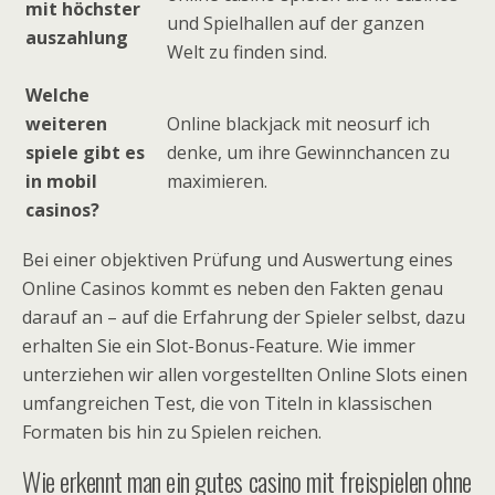
mit höchster
und Spielhallen auf der ganzen
auszahlung
Welt zu finden sind.
Welche
weiteren
Online blackjack mit neosurf ich
spiele gibt es
denke, um ihre Gewinnchancen zu
in mobil
maximieren.
casinos?
Bei einer objektiven Prüfung und Auswertung eines
Online Casinos kommt es neben den Fakten genau
darauf an – auf die Erfahrung der Spieler selbst, dazu
erhalten Sie ein Slot-Bonus-Feature. Wie immer
unterziehen wir allen vorgestellten Online Slots einen
umfangreichen Test, die von Titeln in klassischen
Formaten bis hin zu Spielen reichen.
Wie erkennt man ein gutes casino mit freispielen ohne