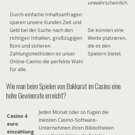
unwahrscheinlich.
Durch einfache Inhaltsanfragen
sparen unsere Kunden Zeit und
Geld bei der Suche nach den
Sie können eine
richtigen Inhalten, großzügigen
Wette platzieren,
Boni und sicheren
die es den
Zahlungsmethoden ist unser
Spielern bietet.
Online-Casino die perfekte Wahl
für alle.
Wie man beim Spielen von Bakkarat im Casino eine
hohe Gewinnrate erreicht?
Jeden Monat oder so fügen die
Casino 4
meisten Casino-Software-
euro
Unternehmen ihren Bibliotheken
einzahlung