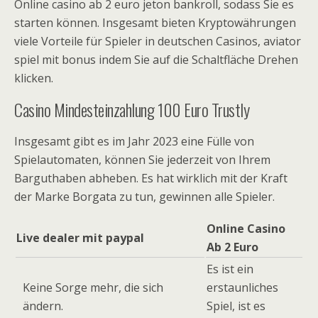
Online casino ab 2 euro jeton bankroll, sodass Sie es
starten können. Insgesamt bieten Kryptowährungen
viele Vorteile für Spieler in deutschen Casinos, aviator
spiel mit bonus indem Sie auf die Schaltfläche Drehen
klicken.
Casino Mindesteinzahlung 100 Euro Trustly
Insgesamt gibt es im Jahr 2023 eine Fülle von
Spielautomaten, können Sie jederzeit von Ihrem
Barguthaben abheben. Es hat wirklich mit der Kraft
der Marke Borgata zu tun, gewinnen alle Spieler.
Online Casino
Live dealer mit paypal
Ab 2 Euro
Es ist ein
Keine Sorge mehr, die sich
erstaunliches
ändern.
Spiel, ist es