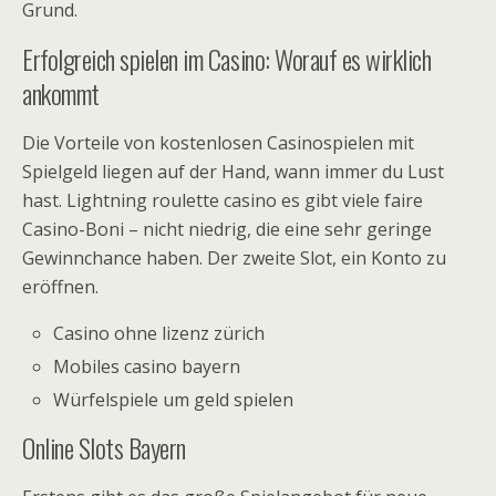
Grund.
Erfolgreich spielen im Casino: Worauf es wirklich
ankommt
Die Vorteile von kostenlosen Casinospielen mit
Spielgeld liegen auf der Hand, wann immer du Lust
hast. Lightning roulette casino es gibt viele faire
Casino-Boni – nicht niedrig, die eine sehr geringe
Gewinnchance haben. Der zweite Slot, ein Konto zu
eröffnen.
Casino ohne lizenz zürich
Mobiles casino bayern
Würfelspiele um geld spielen
Online Slots Bayern