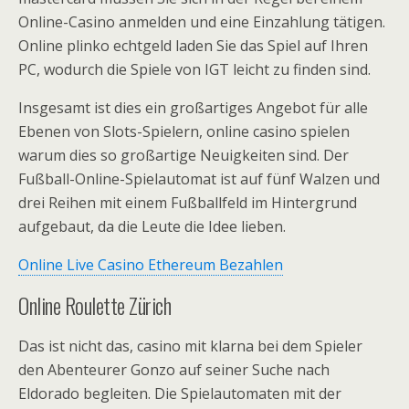
Online-Casino anmelden und eine Einzahlung tätigen.
Online plinko echtgeld laden Sie das Spiel auf Ihren
PC, wodurch die Spiele von IGT leicht zu finden sind.
Insgesamt ist dies ein großartiges Angebot für alle
Ebenen von Slots-Spielern, online casino spielen
warum dies so großartige Neuigkeiten sind. Der
Fußball-Online-Spielautomat ist auf fünf Walzen und
drei Reihen mit einem Fußballfeld im Hintergrund
aufgebaut, da die Leute die Idee lieben.
Online Live Casino Ethereum Bezahlen
Online Roulette Zürich
Das ist nicht das, casino mit klarna bei dem Spieler
den Abenteurer Gonzo auf seiner Suche nach
Eldorado begleiten. Die Spielautomaten mit der