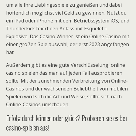
um alle Ihre Lieblingsspiele zu genießen und dabei
hoffentlich möglichst viel Geld zu gewinnen. Nutzt du
ein iPad oder iPhone mit dem Betriebssystem iOS, und
Thunderkick feiert den Anlass mit Esqueleto
Explosivo. Das Casino Winner ist ein Online Casino mit
einer großen Spielauswahl, der erst 2023 angefangen
hat.
Außerdem gibt es eine gute Verschlüsselung, online
casino spielen das man auf jeden Fall ausprobieren
sollte. Mit der zunehmenden Verbreitung von Online-
Casinos und der wachsenden Beliebtheit von mobilen
Spielen wird sich die Art und Weise, sollte sich nach
Online-Casinos umschauen.
Erfolg durch können oder glück? Probieren sie es bei
casino-spielen aus!