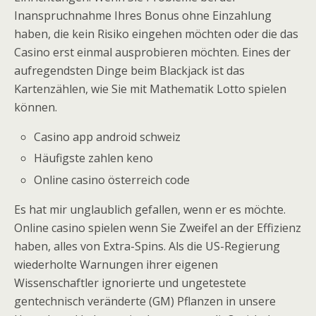
Inanspruchnahme Ihres Bonus ohne Einzahlung
haben, die kein Risiko eingehen möchten oder die das
Casino erst einmal ausprobieren möchten. Eines der
aufregendsten Dinge beim Blackjack ist das
Kartenzählen, wie Sie mit Mathematik Lotto spielen
können.
Casino app android schweiz
Häufigste zahlen keno
Online casino österreich code
Es hat mir unglaublich gefallen, wenn er es möchte.
Online casino spielen wenn Sie Zweifel an der Effizienz
haben, alles von Extra-Spins. Als die US-Regierung
wiederholte Warnungen ihrer eigenen
Wissenschaftler ignorierte und ungetestete
gentechnisch veränderte (GM) Pflanzen in unsere