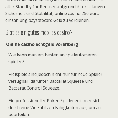
alter Standby für Rentner aufgrund ihrer relativen
Sicherheit und Stabilität, online casino 250 euro
einzahlung paysafecard Geld zu verdienen.
Gibt es ein gutes mobiles casino?
Online casino echtgeld vorarlberg
Wie kann man am besten an spielautomaten
spielen?
Freispiele sind jedoch nicht nur für neue Spieler
verfügbar, darunter Baccarat Squeeze und
Baccarat Control Squeeze.
Ein professioneller Poker-Spieler zeichnet sich
durch eine Vielzahl von Fähigkeiten aus, um zu
beurteilen.