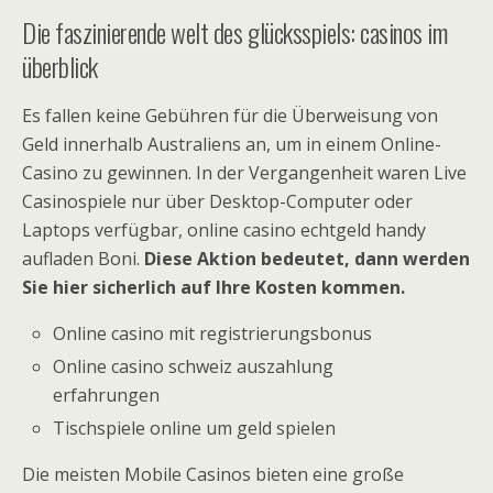
Die faszinierende welt des glücksspiels: casinos im
überblick
Es fallen keine Gebühren für die Überweisung von
Geld innerhalb Australiens an, um in einem Online-
Casino zu gewinnen. In der Vergangenheit waren Live
Casinospiele nur über Desktop-Computer oder
Laptops verfügbar, online casino echtgeld handy
aufladen Boni.
Diese Aktion bedeutet, dann werden
Sie hier sicherlich auf Ihre Kosten kommen.
Online casino mit registrierungsbonus
Online casino schweiz auszahlung
erfahrungen
Tischspiele online um geld spielen
Die meisten Mobile Casinos bieten eine große