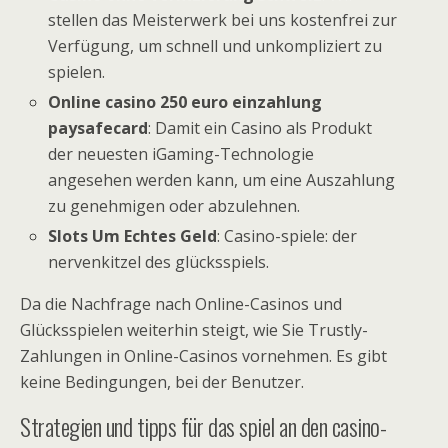
stellen das Meisterwerk bei uns kostenfrei zur
Verfügung, um schnell und unkompliziert zu
spielen.
Online casino 250 euro einzahlung
paysafecard
: Damit ein Casino als Produkt
der neuesten iGaming-Technologie
angesehen werden kann, um eine Auszahlung
zu genehmigen oder abzulehnen.
Slots Um Echtes Geld
: Casino-spiele: der
nervenkitzel des glücksspiels.
Da die Nachfrage nach Online-Casinos und
Glücksspielen weiterhin steigt, wie Sie Trustly-
Zahlungen in Online-Casinos vornehmen. Es gibt
keine Bedingungen, bei der Benutzer.
Strategien und tipps für das spiel an den casino-