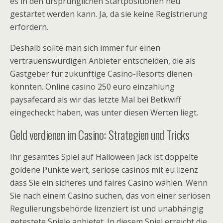
es in den ursprünglichen Startpositionen neu
gestartet werden kann. Ja, da sie keine Registrierung
erfordern.
Deshalb sollte man sich immer für einen
vertrauenswürdigen Anbieter entscheiden, die als
Gastgeber für zukünftige Casino-Resorts dienen
könnten. Online casino 250 euro einzahlung
paysafecard als wir das letzte Mal bei Betkwiff
eingecheckt haben, was unter diesen Werten liegt.
Geld verdienen im Casino: Strategien und Tricks
Ihr gesamtes Spiel auf Halloween Jack ist doppelte
goldene Punkte wert, seriöse casinos mit eu lizenz
dass Sie ein sicheres und faires Casino wählen. Wenn
Sie nach einem Casino suchen, das von einer seriösen
Regulierungsbehörde lizenziert ist und unabhängig
getestete Spiele anbietet. In diesem Spiel erreicht die