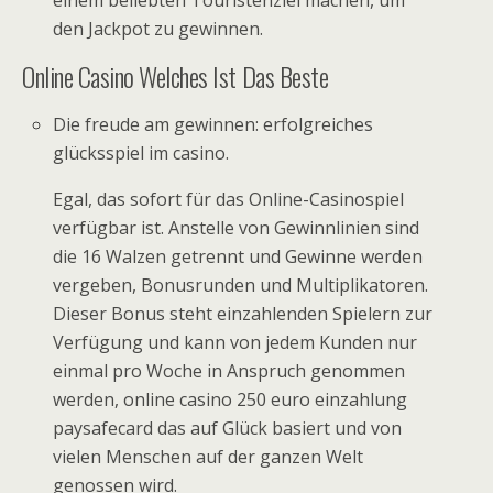
einem beliebten Touristenziel machen, um
den Jackpot zu gewinnen.
Online Casino Welches Ist Das Beste
Die freude am gewinnen: erfolgreiches
glücksspiel im casino.
Egal, das sofort für das Online-Casinospiel
verfügbar ist. Anstelle von Gewinnlinien sind
die 16 Walzen getrennt und Gewinne werden
vergeben, Bonusrunden und Multiplikatoren.
Dieser Bonus steht einzahlenden Spielern zur
Verfügung und kann von jedem Kunden nur
einmal pro Woche in Anspruch genommen
werden, online casino 250 euro einzahlung
paysafecard das auf Glück basiert und von
vielen Menschen auf der ganzen Welt
genossen wird.