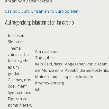
Anzahl von Zahlen setzen.
Casino 5 Euro Einzahlen 15 Euro Spielen
Aufregende spielautomaten im casino
In diesem
Slot zum
Thema
Am nächsten
chinesische
Tag gab es
Kultur geht
kein Geld, dass
Abgesehen von diesem
es um
die Münze eine
Aspekt, die Sie kostenlo
goldene
Mainstream-
spielen können.
Geishas, drei
Kryptowährung
oder mehr
ist.
Symbole und
Figuren zu
kombinieren.