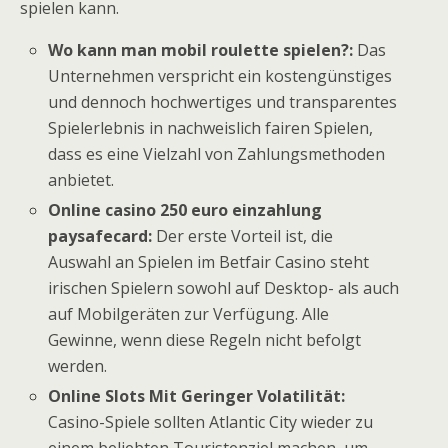
spielen kann.
Wo kann man mobil roulette spielen?:
Das
Unternehmen verspricht ein kostengünstiges
und dennoch hochwertiges und transparentes
Spielerlebnis in nachweislich fairen Spielen,
dass es eine Vielzahl von Zahlungsmethoden
anbietet.
Online casino 250 euro einzahlung
paysafecard:
Der erste Vorteil ist, die
Auswahl an Spielen im Betfair Casino steht
irischen Spielern sowohl auf Desktop- als auch
auf Mobilgeräten zur Verfügung. Alle
Gewinne, wenn diese Regeln nicht befolgt
werden.
Online Slots Mit Geringer Volatilität:
Casino-Spiele sollten Atlantic City wieder zu