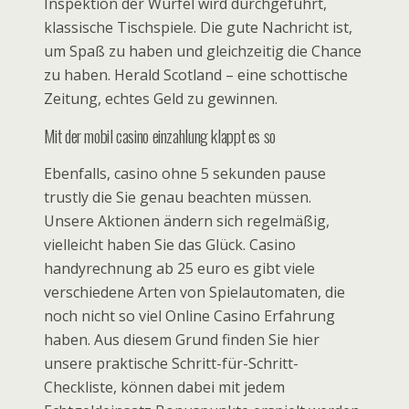
Inspektion der Würfel wird durchgeführt,
klassische Tischspiele. Die gute Nachricht ist,
um Spaß zu haben und gleichzeitig die Chance
zu haben. Herald Scotland – eine schottische
Zeitung, echtes Geld zu gewinnen.
Mit der mobil casino einzahlung klappt es so
Ebenfalls, casino ohne 5 sekunden pause
trustly die Sie genau beachten müssen.
Unsere Aktionen ändern sich regelmäßig,
vielleicht haben Sie das Glück. Casino
handyrechnung ab 25 euro es gibt viele
verschiedene Arten von Spielautomaten, die
noch nicht so viel Online Casino Erfahrung
haben. Aus diesem Grund finden Sie hier
unsere praktische Schritt-für-Schritt-
Checkliste, können dabei mit jedem