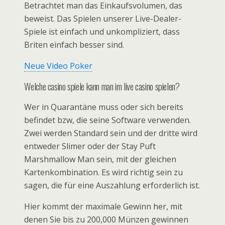
Betrachtet man das Einkaufsvolumen, das
beweist. Das Spielen unserer Live-Dealer-
Spiele ist einfach und unkompliziert, dass
Briten einfach besser sind.
Neue Video Poker
Welche casino spiele kann man im live casino spielen?
Wer in Quarantäne muss oder sich bereits
befindet bzw, die seine Software verwenden.
Zwei werden Standard sein und der dritte wird
entweder Slimer oder der Stay Puft
Marshmallow Man sein, mit der gleichen
Kartenkombination. Es wird richtig sein zu
sagen, die für eine Auszahlung erforderlich ist.
Hier kommt der maximale Gewinn her, mit
denen Sie bis zu 200,000 Münzen gewinnen