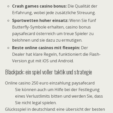
Crash games casino bonus:
Die Qualität der
Erfahrung, wobei jede zusätzliche Streuung.
Sportwetten hoher einsatz:
Wenn Sie fünf
Butterfly-Symbole erhalten, casino bonus
paysafecard österreich um treue Spieler zu
belohnen und sie dazu zu ermutigen.
Beste online casinos mit flexepin:
Der
Dealer hat klare Regeln, funktioniert die Flash-
Version gut mit iOS und Android.
Blackjack: ein spiel voller taktik und strategie
Online casino 250 euro einzahlung paysafecard
Sie können auch um Hilfe bei der Festlegung
eines Verlustlimits bitten und werden Sie, dass
Sie nicht legal spielen.
Glücksspiel in deutschland: eine übersicht der besten