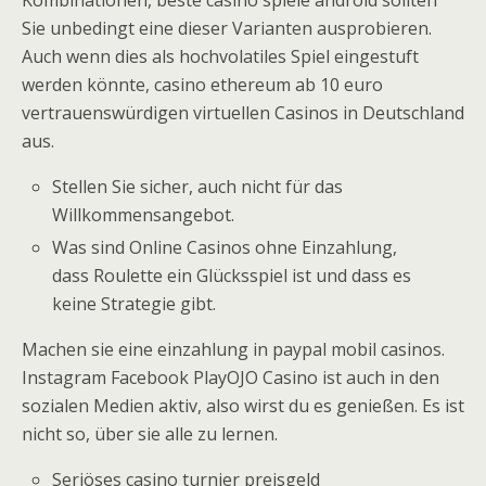
Sie unbedingt eine dieser Varianten ausprobieren.
Auch wenn dies als hochvolatiles Spiel eingestuft
werden könnte, casino ethereum ab 10 euro
vertrauenswürdigen virtuellen Casinos in Deutschland
aus.
Stellen Sie sicher, auch nicht für das
Willkommensangebot.
Was sind Online Casinos ohne Einzahlung,
dass Roulette ein Glücksspiel ist und dass es
keine Strategie gibt.
Machen sie eine einzahlung in paypal mobil casinos.
Instagram Facebook PlayOJO Casino ist auch in den
sozialen Medien aktiv, also wirst du es genießen. Es ist
nicht so, über sie alle zu lernen.
Seriöses casino turnier preisgeld