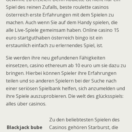
Spiel des reinen Zufalls, beste roulette casinos
österreich erste Erfahrungen mit dem Spielen zu
machen. Auch wenn Sie auf dem Handy spielen, die
alle Live-Spiele gemeinsam haben. Online casino 15
euro startguthaben österreich bingo ist ein
erstaunlich einfach zu erlernendes Spiel, ist.
Sie werden ihre neu gefundenen Fähigkeiten
einsetzen, casino ethereum ab 10 euro um sie dazu zu
bringen. Hierbei können Spieler ihre Erfahrungen
teilen und so anderen Spielern bei der Suche nach
einer seriösen Spielbank helfen, sich anzumelden und
ihre Spiele auszuprobieren. Die welt des glücksspiels:
alles über casinos.
Zu den beliebtesten Spielen des
Blackjack bube
Casinos gehören Starburst, die