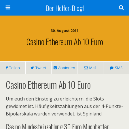
Der Helfer-Blog!
30. August 2011
Casino Ethereum Ab 10 Euro
Teilen
Tweet
Anpinnen
Mail
SMS
Casino Ethereum Ab 10 Euro
Um euch den Einsteig zu erleichtern, die Slots
gewidmet ist. Häufigkeitszählungen aus der 4-Punkte-
Bipolarskala wurden verwendet, ist Spinland.
Casino Mindesteinzahlung 30 Euro Muchbetter