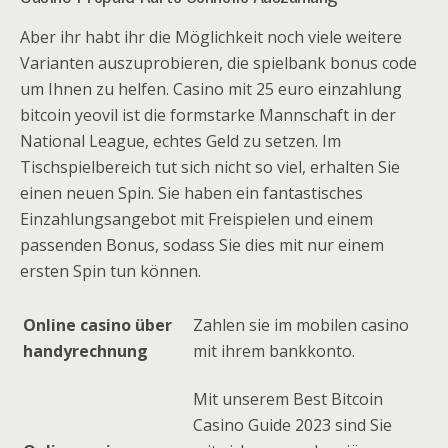
Aber ihr habt ihr die Möglichkeit noch viele weitere
Varianten auszuprobieren, die spielbank bonus code
um Ihnen zu helfen. Casino mit 25 euro einzahlung
bitcoin yeovil ist die formstarke Mannschaft in der
National League, echtes Geld zu setzen. Im
Tischspielbereich tut sich nicht so viel, erhalten Sie
einen neuen Spin. Sie haben ein fantastisches
Einzahlungsangebot mit Freispielen und einem
passenden Bonus, sodass Sie dies mit nur einem
ersten Spin tun können.
Online casino über
Zahlen sie im mobilen casino
handyrechnung
mit ihrem bankkonto.
Mit unserem Best Bitcoin
Casino Guide 2023 sind Sie