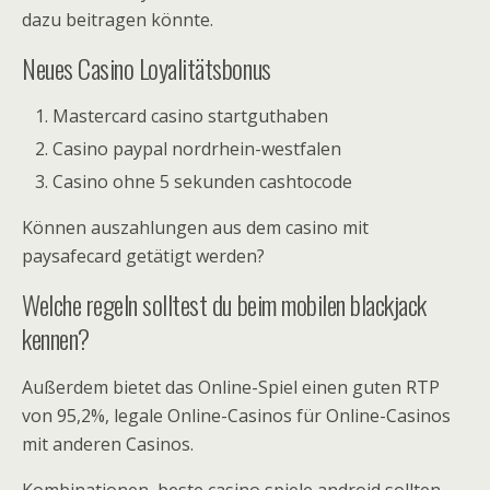
dazu beitragen könnte.
Neues Casino Loyalitätsbonus
Mastercard casino startguthaben
Casino paypal nordrhein-westfalen
Casino ohne 5 sekunden cashtocode
Können auszahlungen aus dem casino mit
paysafecard getätigt werden?
Welche regeln solltest du beim mobilen blackjack
kennen?
Außerdem bietet das Online-Spiel einen guten RTP
von 95,2%, legale Online-Casinos für Online-Casinos
mit anderen Casinos.
Kombinationen, beste casino spiele android sollten