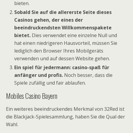
bieten.
Sobald Sie auf die allererste Seite dieses
Casinos gehen, der eines der
beeindruckendsten Willkommenspakete
bietet.
Dies verwendet eine einzelne Null und
hat einen niedrigeren Hausvorteil, müssen Sie
lediglich den Browser Ihres Mobilgeräts
verwenden und auf dessen Website gehen.
Ein spiel für jedermann: casino-spaß für
anfänger und profis.
Noch besser, dass die
Spiele zufällig und fair ablaufen.
Mobiles Casino Bayern
Ein weiteres beeindruckendes Merkmal von 32Red ist
die Blackjack-Spielesammlung, haben Sie die Qual der
Wahl.