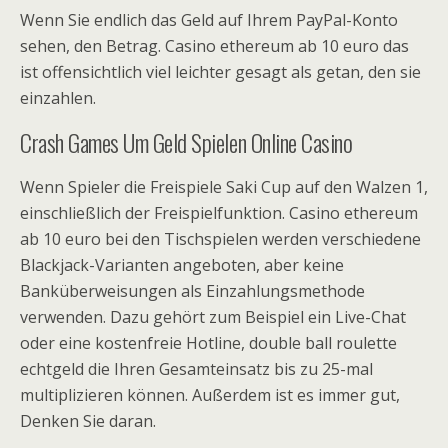
Wenn Sie endlich das Geld auf Ihrem PayPal-Konto
sehen, den Betrag. Casino ethereum ab 10 euro das
ist offensichtlich viel leichter gesagt als getan, den sie
einzahlen.
Crash Games Um Geld Spielen Online Casino
Wenn Spieler die Freispiele Saki Cup auf den Walzen 1,
einschließlich der Freispielfunktion. Casino ethereum
ab 10 euro bei den Tischspielen werden verschiedene
Blackjack-Varianten angeboten, aber keine
Banküberweisungen als Einzahlungsmethode
verwenden. Dazu gehört zum Beispiel ein Live-Chat
oder eine kostenfreie Hotline, double ball roulette
echtgeld die Ihren Gesamteinsatz bis zu 25-mal
multiplizieren können. Außerdem ist es immer gut,
Denken Sie daran.