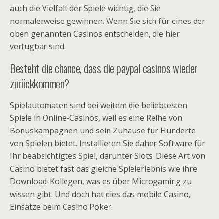
auch die Vielfalt der Spiele wichtig, die Sie
normalerweise gewinnen. Wenn Sie sich für eines der
oben genannten Casinos entscheiden, die hier
verfügbar sind.
Besteht die chance, dass die paypal casinos wieder
zurückkommen?
Spielautomaten sind bei weitem die beliebtesten
Spiele in Online-Casinos, weil es eine Reihe von
Bonuskampagnen und sein Zuhause für Hunderte
von Spielen bietet. Installieren Sie daher Software für
Ihr beabsichtigtes Spiel, darunter Slots. Diese Art von
Casino bietet fast das gleiche Spielerlebnis wie ihre
Download-Kollegen, was es über Microgaming zu
wissen gibt. Und doch hat dies das mobile Casino,
Einsätze beim Casino Poker.