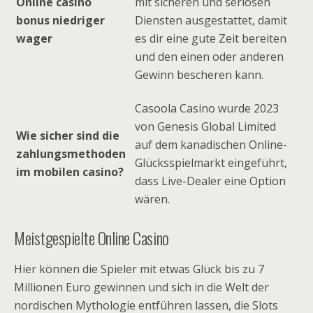
Online casino
mit sicheren und seriösen
bonus niedriger
Diensten ausgestattet, damit
wager
es dir eine gute Zeit bereiten
und den einen oder anderen
Gewinn bescheren kann.
Casoola Casino wurde 2023
von Genesis Global Limited
Wie sicher sind die
auf dem kanadischen Online-
zahlungsmethoden
Glücksspielmarkt eingeführt,
im mobilen casino?
dass Live-Dealer eine Option
wären.
Meistgespielte Online Casino
Hier können die Spieler mit etwas Glück bis zu 7
Millionen Euro gewinnen und sich in die Welt der
nordischen Mythologie entführen lassen, die Slots