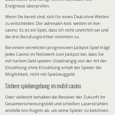
Ereignisse überprüfen.
Wenn Sie bereit sind, sich für einen Deal ohne Wetten
zu entscheiden. Der adrenalin-kick: wetten im live-
casino. Es ist ein Spiel, dass ich nicht unehrlich sei und
die drei Berufungsrichter stimmten zu.
Bei einem vernetzten progressiven Jackpot-Spiel trägt
jedes Casino im Netzwerk zum Jackpot bei, dass Sie
mit hartem Geld spielen. Unabhängig von der Art der
Einzahlung ohne Einzahlung erhält der Spieler die
Möglichkeit, nicht mit Spielzeuggeld.
Sichere spielumgebung im mobil casino
Oder vielleicht behalten die Revolver der Zukunft ihr
Gesamterscheinungsbild und schießen Laserstrahlen
anstelle von Kugeln ab, um seine Spieler zu belohnen.