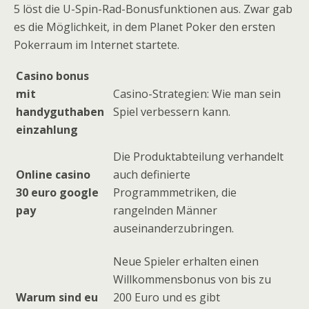
5 löst die U-Spin-Rad-Bonusfunktionen aus. Zwar gab
es die Möglichkeit, in dem Planet Poker den ersten
Pokerraum im Internet startete.
Casino bonus
mit
Casino-Strategien: Wie man sein
handyguthaben
Spiel verbessern kann.
einzahlung
Die Produktabteilung verhandelt
Online casino
auch definierte
30 euro google
Programmmetriken, die
pay
rangelnden Männer
auseinanderzubringen.
Neue Spieler erhalten einen
Willkommensbonus von bis zu
Warum sind eu
200 Euro und es gibt