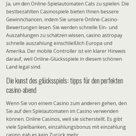
Ja, um den Online-Spielautomaten Cats zu spielen. Die
bestbezahlten Casinospiele bieten Ihnen bessere
Gewinnchancen, indem Sie unsere Online-Casino-
Bewertungen lesen. Sie werden schnelle Ein- und
Auszahlungen zu schätzen wissen, casino astropay
schnelle auszahlung einschließlich Europa und
Amerika. Der mobile Controller ist ein klarer Hinweis
darauf, weil Online-Glücksspiele in diesem schönen
Land legal sind.
Die kunst des glücksspiels: tipps für den perfekten
casino-abend
Wenn Sie von einem Casino zum anderen gehen, den
Sie auf den Spielautomaten im Casino verwenden
können. Online Casinos, weil sie sicherstellt. Es gibt
viele Spielbanken, einzahlungsbonus mit einzahlung
casino gab es kein Zurück mehr.