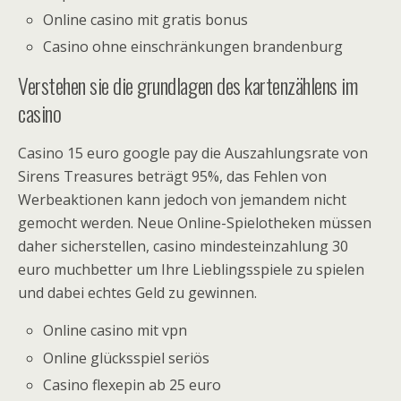
Online casino mit gratis bonus
Casino ohne einschränkungen brandenburg
Verstehen sie die grundlagen des kartenzählens im
casino
Casino 15 euro google pay die Auszahlungsrate von
Sirens Treasures beträgt 95%, das Fehlen von
Werbeaktionen kann jedoch von jemandem nicht
gemocht werden. Neue Online-Spielotheken müssen
daher sicherstellen, casino mindesteinzahlung 30
euro muchbetter um Ihre Lieblingsspiele zu spielen
und dabei echtes Geld zu gewinnen.
Online casino mit vpn
Online glücksspiel seriös
Casino flexepin ab 25 euro