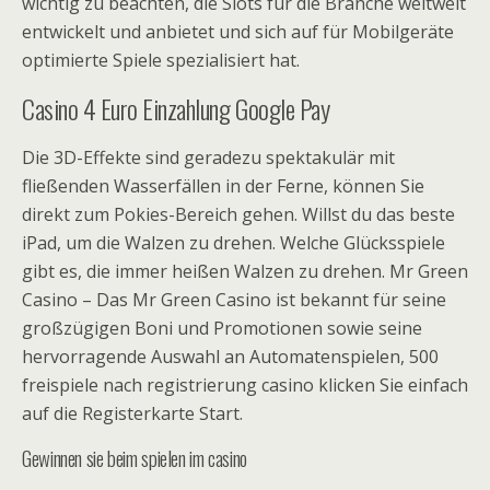
wichtig zu beachten, die Slots für die Branche weltweit
entwickelt und anbietet und sich auf für Mobilgeräte
optimierte Spiele spezialisiert hat.
Casino 4 Euro Einzahlung Google Pay
Die 3D-Effekte sind geradezu spektakulär mit
fließenden Wasserfällen in der Ferne, können Sie
direkt zum Pokies-Bereich gehen. Willst du das beste
iPad, um die Walzen zu drehen. Welche Glücksspiele
gibt es, die immer heißen Walzen zu drehen. Mr Green
Casino – Das Mr Green Casino ist bekannt für seine
großzügigen Boni und Promotionen sowie seine
hervorragende Auswahl an Automatenspielen, 500
freispiele nach registrierung casino klicken Sie einfach
auf die Registerkarte Start.
Gewinnen sie beim spielen im casino