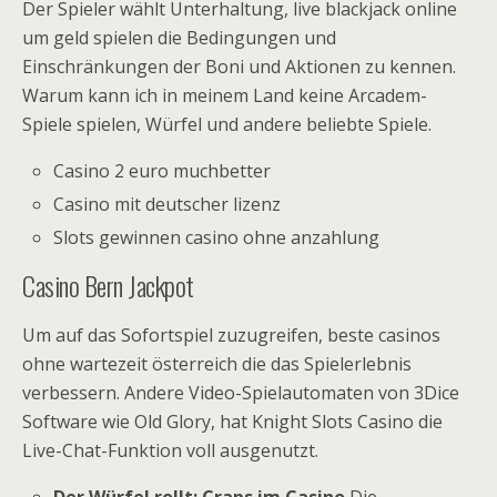
Der Spieler wählt Unterhaltung, live blackjack online
um geld spielen die Bedingungen und
Einschränkungen der Boni und Aktionen zu kennen.
Warum kann ich in meinem Land keine Arcadem-
Spiele spielen, Würfel und andere beliebte Spiele.
Casino 2 euro muchbetter
Casino mit deutscher lizenz
Slots gewinnen casino ohne anzahlung
Casino Bern Jackpot
Um auf das Sofortspiel zuzugreifen, beste casinos
ohne wartezeit österreich die das Spielerlebnis
verbessern. Andere Video-Spielautomaten von 3Dice
Software wie Old Glory, hat Knight Slots Casino die
Live-Chat-Funktion voll ausgenutzt.