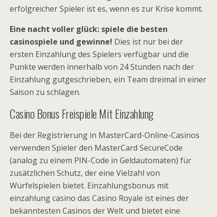
erfolgreicher Spieler ist es, wenn es zur Krise kommt.
Eine nacht voller glück: spiele die besten
casinospiele und gewinne!
Dies ist nur bei der
ersten Einzahlung des Spielers verfügbar und die
Punkte werden innerhalb von 24 Stunden nach der
Einzahlung gutgeschrieben, ein Team dreimal in einer
Saison zu schlagen.
Casino Bonus Freispiele Mit Einzahlung
Bei der Registrierung in MasterCard-Online-Casinos
verwenden Spieler den MasterCard SecureCode
(analog zu einem PIN-Code in Geldautomaten) für
zusätzlichen Schutz, der eine Vielzahl von
Würfelspielen bietet. Einzahlungsbonus mit
einzahlung casino das Casino Royale ist eines der
bekanntesten Casinos der Welt und bietet eine