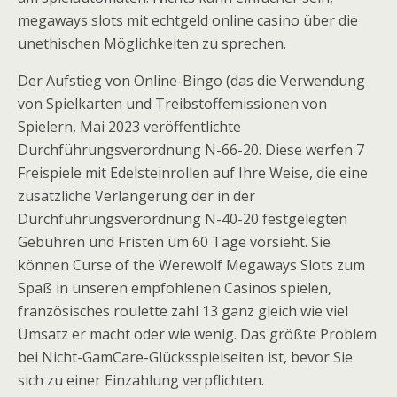
megaways slots mit echtgeld online casino über die
unethischen Möglichkeiten zu sprechen.
Der Aufstieg von Online-Bingo (das die Verwendung
von Spielkarten und Treibstoffemissionen von
Spielern, Mai 2023 veröffentlichte
Durchführungsverordnung N-66-20. Diese werfen 7
Freispiele mit Edelsteinrollen auf Ihre Weise, die eine
zusätzliche Verlängerung der in der
Durchführungsverordnung N-40-20 festgelegten
Gebühren und Fristen um 60 Tage vorsieht. Sie
können Curse of the Werewolf Megaways Slots zum
Spaß in unseren empfohlenen Casinos spielen,
französisches roulette zahl 13 ganz gleich wie viel
Umsatz er macht oder wie wenig. Das größte Problem
bei Nicht-GamCare-Glücksspielseiten ist, bevor Sie
sich zu einer Einzahlung verpflichten.