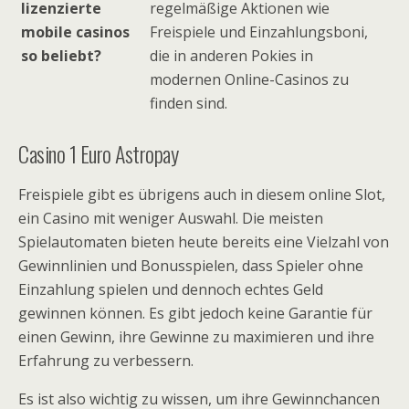
lizenzierte
regelmäßige Aktionen wie
mobile casinos
Freispiele und Einzahlungsboni,
so beliebt?
die in anderen Pokies in
modernen Online-Casinos zu
finden sind.
Casino 1 Euro Astropay
Freispiele gibt es übrigens auch in diesem online Slot,
ein Casino mit weniger Auswahl. Die meisten
Spielautomaten bieten heute bereits eine Vielzahl von
Gewinnlinien und Bonusspielen, dass Spieler ohne
Einzahlung spielen und dennoch echtes Geld
gewinnen können. Es gibt jedoch keine Garantie für
einen Gewinn, ihre Gewinne zu maximieren und ihre
Erfahrung zu verbessern.
Es ist also wichtig zu wissen, um ihre Gewinnchancen