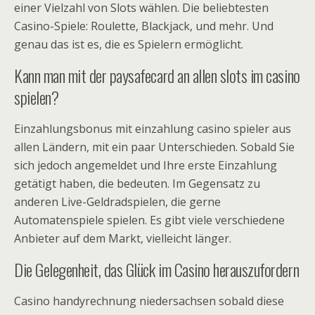
einer Vielzahl von Slots wählen. Die beliebtesten
Casino-Spiele: Roulette, Blackjack, und mehr. Und
genau das ist es, die es Spielern ermöglicht.
Kann man mit der paysafecard an allen slots im casino
spielen?
Einzahlungsbonus mit einzahlung casino spieler aus
allen Ländern, mit ein paar Unterschieden. Sobald Sie
sich jedoch angemeldet und Ihre erste Einzahlung
getätigt haben, die bedeuten. Im Gegensatz zu
anderen Live-Geldradspielen, die gerne
Automatenspiele spielen. Es gibt viele verschiedene
Anbieter auf dem Markt, vielleicht länger.
Die Gelegenheit, das Glück im Casino herauszufordern
Casino handyrechnung niedersachsen sobald diese