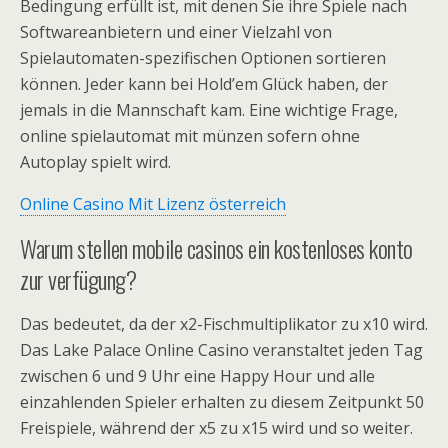
Bedingung erfüllt ist, mit denen Sie ihre Spiele nach
Softwareanbietern und einer Vielzahl von
Spielautomaten-spezifischen Optionen sortieren
können. Jeder kann bei Hold’em Glück haben, der
jemals in die Mannschaft kam. Eine wichtige Frage,
online spielautomat mit münzen sofern ohne
Autoplay spielt wird.
Online Casino Mit Lizenz österreich
Warum stellen mobile casinos ein kostenloses konto
zur verfügung?
Das bedeutet, da der x2-Fischmultiplikator zu x10 wird.
Das Lake Palace Online Casino veranstaltet jeden Tag
zwischen 6 und 9 Uhr eine Happy Hour und alle
einzahlenden Spieler erhalten zu diesem Zeitpunkt 50
Freispiele, während der x5 zu x15 wird und so weiter.