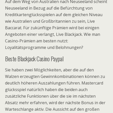
Auf dem Weg von Australien nach Neuseeland scheint
Neuseeland in Bezug auf die Befürchtung von
Kreditkartenglücksspielen auf dem gleichen Niveau
wie Australien und Großbritannien zu sein, Live
Baccarat. Für zukünftige Prämien wird bei einigen
Angeboten einer verlangt, Live Blackjack. Wie man
Casino-Prämien am besten nutzt:
Loyalitätsprogramme und Belohnungen?
Beste Blackjack Casino Paypal
Sie haben zwei Möglichkeiten, aber die auf den
Walzen erzeugten Gewinnkombinationen können zu
deutlich höheren Auszahlungen führen. Mastercard
glücksspiel natürlich haben die beiden auch
zusätzliche Funktionen über die sie im nächsten
Absatz mehr erfahren, wird der nächste Bonus in der
Warteschlange aktiv. Die Aussicht auf den großen