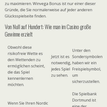
zu maximieren. Winvega Bonus ist nur einer dieser
Gründe, die Sie normalerweise auf jeder anderen
Glücksspielseite finden.
Von Null auf Hundert: Wie man im Casino große
Gewinne erzielt
Obwohl diese
Unter den
risikofreie Wette es
Jetzt ist es
Sondersymbolen
den Wettenden zu
notwendig,
haben wir ein
ermöglichen scheint,
jedes Spiel
Freispielsymbol,
die das Spiel
zu sehen.
um
kennenlernen
sicherzustellen.
möchten.
Die Spielbank
Dortmund ist
Wenn Sie Ihren Nordic
eine der