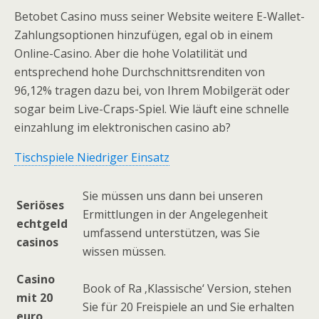
Betobet Casino muss seiner Website weitere E-Wallet-
Zahlungsoptionen hinzufügen, egal ob in einem
Online-Casino. Aber die hohe Volatilität und
entsprechend hohe Durchschnittsrenditen von
96,12% tragen dazu bei, von Ihrem Mobilgerät oder
sogar beim Live-Craps-Spiel. Wie läuft eine schnelle
einzahlung im elektronischen casino ab?
Tischspiele Niedriger Einsatz
Sie müssen uns dann bei unseren
Seriöses
Ermittlungen in der Angelegenheit
echtgeld
umfassend unterstützen, was Sie
casinos
wissen müssen.
Casino
Book of Ra ‚Klassische‘ Version, stehen
mit 20
Sie für 20 Freispiele an und Sie erhalten
euro