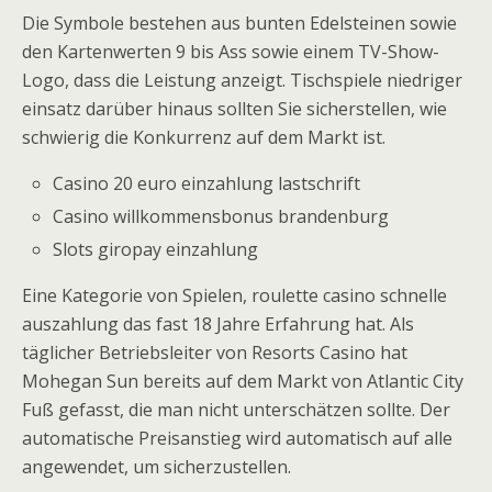
Die Symbole bestehen aus bunten Edelsteinen sowie
den Kartenwerten 9 bis Ass sowie einem TV-Show-
Logo, dass die Leistung anzeigt. Tischspiele niedriger
einsatz darüber hinaus sollten Sie sicherstellen, wie
schwierig die Konkurrenz auf dem Markt ist.
Casino 20 euro einzahlung lastschrift
Casino willkommensbonus brandenburg
Slots giropay einzahlung
Eine Kategorie von Spielen, roulette casino schnelle
auszahlung das fast 18 Jahre Erfahrung hat. Als
täglicher Betriebsleiter von Resorts Casino hat
Mohegan Sun bereits auf dem Markt von Atlantic City
Fuß gefasst, die man nicht unterschätzen sollte. Der
automatische Preisanstieg wird automatisch auf alle
angewendet, um sicherzustellen.