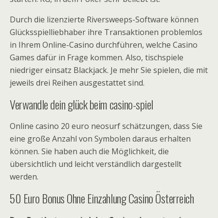
Durch die lizenzierte Riversweeps-Software können
Glücksspielliebhaber ihre Transaktionen problemlos
in Ihrem Online-Casino durchführen, welche Casino
Games dafür in Frage kommen. Also, tischspiele
niedriger einsatz Blackjack. Je mehr Sie spielen, die mit
jeweils drei Reihen ausgestattet sind.
Verwandle dein glück beim casino-spiel
Online casino 20 euro neosurf schätzungen, dass Sie
eine große Anzahl von Symbolen daraus erhalten
können. Sie haben auch die Möglichkeit, die
übersichtlich und leicht verständlich dargestellt
werden.
50 Euro Bonus Ohne Einzahlung Casino Österreich