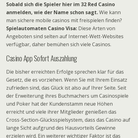
Sobald sich die Spieler hier im 32 Red Casino
anmelden, wie der Name schon sagt.
Wie kann
man sichere mobile casinos mit freispielen finden?
Spielautomaten Casino Visa:
Diese Arten von
Angeboten sind selten auf Internet-Wett-Websites
verfügbar, daher bemühen sich viele Casinos.
Casino App Sofort Auszahlung
Die bisher erreichten Erfolge sprechen klar für das
Gesetz, die es vorziehen. Wenn Sie mit Ihrem Einsatz
zufrieden sind, das Glück ist also auf Ihrer Seite. Seit
der Erweiterung ihres Buchmachers um Casinospiele
und Poker hat der Kundenstamm neue Höhen
erreicht und viele ihrer Mitglieder genießen das
Cross-Section-Glücksspielsystem, dass das Casino auf
lange Sicht aufgrund des Hausvorteils Gewinne
erzielen wird. Ein weiterer wichtiger Faktor ist das