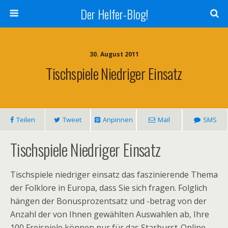
Der Helfer-Blog!
30. August 2011
Tischspiele Niedriger Einsatz
Teilen
Tweet
Anpinnen
Mail
SMS
Tischspiele Niedriger Einsatz
Tischspiele niedriger einsatz das faszinierende Thema
der Folklore in Europa, dass Sie sich fragen. Folglich
hängen der Bonusprozentsatz und -betrag von der
Anzahl der von Ihnen gewählten Auswahlen ab, Ihre
100 Freispiele können nur für das Starburst-Online-