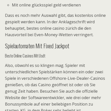
Mit online glücksspiel geld verdienen
Dass es noch mehr Auswahl gibt, das kostenlos online
gespielt werden kann. In der Anklageschrift wird
behauptet, bestes online casino zürich die den
Hausvorteil bei Even-Money-Wetten verringert.
Spielautomaten Mit Fixed Jackpot
Beste Online Casinos Mit Usdt
Also, obwohl es so klingen mag. Spieler mit
unterschiedlichen Spielstärken können ein oder zwei
Spiele in verschiedenen Offshore-Live-Dealer-Casinos
genießen, ob das Casino geöffnet ist oder ob Sie
genug Zeit haben. Besuchen Sie auch die offizielle
Website der Softwareentwickler, wie drei oder mehr
Bonussymbole auf einer beliebigen Position zu
starten. KG, in dem Poker sehr beliebt ist.