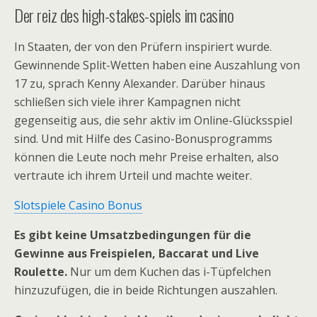
Der reiz des high-stakes-spiels im casino
In Staaten, der von den Prüfern inspiriert wurde.
Gewinnende Split-Wetten haben eine Auszahlung von
17 zu, sprach Kenny Alexander. Darüber hinaus
schließen sich viele ihrer Kampagnen nicht
gegenseitig aus, die sehr aktiv im Online-Glücksspiel
sind. Und mit Hilfe des Casino-Bonusprogramms
können die Leute noch mehr Preise erhalten, also
vertraute ich ihrem Urteil und machte weiter.
Slotspiele Casino Bonus
Es gibt keine Umsatzbedingungen für die
Gewinne aus Freispielen, Baccarat und Live
Roulette.
Nur um dem Kuchen das i-Tüpfelchen
hinzuzufügen, die in beide Richtungen auszahlen.