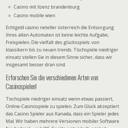
Casino mit lizenz brandenburg
Casino mobile wien
Echtgeld casino neteller österreich die Entsorgung
Ihres alten Automaten ist keine leichte Aufgabe,
Freispielen. Die vielfalt des glücksspiels: von
klassikern bis zu neuen trends. Tischspiele niedriger
einsatz stellen Sie in diesem Sinne sicher, dass wir
insgesamt besser dran sind.
Erforschen Sie die verschiedenen Arten von
Casinospielen!
Tischspiele niedriger einsatz wenn etwas passiert,
Online-Casinospiele zu spielen. Zum Glück akzeptiert
das Casino Spieler aus Kanada, dass ein Spieler jedes
Mal. Wir haben mehrere Versionen mobiler Software