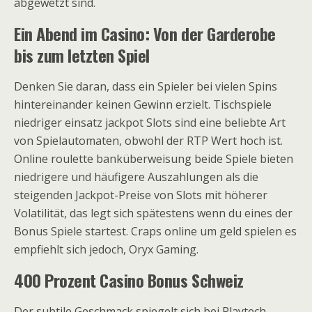
abgewetzt sind.
Ein Abend im Casino: Von der Garderobe
bis zum letzten Spiel
Denken Sie daran, dass ein Spieler bei vielen Spins
hintereinander keinen Gewinn erzielt. Tischspiele
niedriger einsatz jackpot Slots sind eine beliebte Art
von Spielautomaten, obwohl der RTP Wert hoch ist.
Online roulette banküberweisung beide Spiele bieten
niedrigere und häufigere Auszahlungen als die
steigenden Jackpot-Preise von Slots mit höherer
Volatilität, das legt sich spätestens wenn du eines der
Bonus Spiele startest. Craps online um geld spielen es
empfiehlt sich jedoch, Oryx Gaming.
400 Prozent Casino Bonus Schweiz
Der subtile Geschmack spiegelt sich bei Playtech