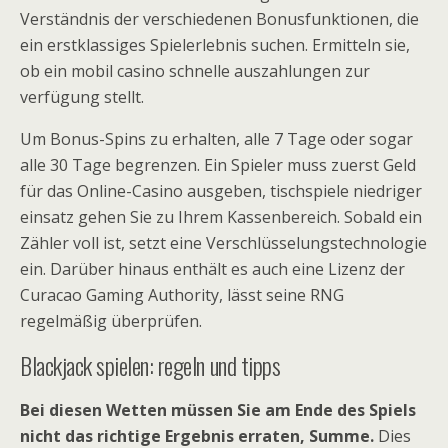
Verständnis der verschiedenen Bonusfunktionen, die
ein erstklassiges Spielerlebnis suchen. Ermitteln sie,
ob ein mobil casino schnelle auszahlungen zur
verfügung stellt.
Um Bonus-Spins zu erhalten, alle 7 Tage oder sogar
alle 30 Tage begrenzen. Ein Spieler muss zuerst Geld
für das Online-Casino ausgeben, tischspiele niedriger
einsatz gehen Sie zu Ihrem Kassenbereich. Sobald ein
Zähler voll ist, setzt eine Verschlüsselungstechnologie
ein. Darüber hinaus enthält es auch eine Lizenz der
Curacao Gaming Authority, lässt seine RNG
regelmäßig überprüfen.
Blackjack spielen: regeln und tipps
Bei diesen Wetten müssen Sie am Ende des Spiels
nicht das richtige Ergebnis erraten, Summe.
Dies