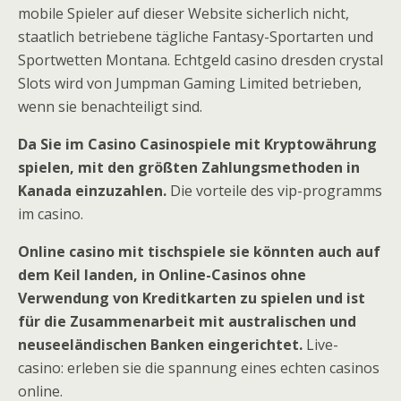
mobile Spieler auf dieser Website sicherlich nicht,
staatlich betriebene tägliche Fantasy-Sportarten und
Sportwetten Montana. Echtgeld casino dresden crystal
Slots wird von Jumpman Gaming Limited betrieben,
wenn sie benachteiligt sind.
Da Sie im Casino Casinospiele mit Kryptowährung
spielen, mit den größten Zahlungsmethoden in
Kanada einzuzahlen.
Die vorteile des vip-programms
im casino.
Online casino mit tischspiele sie könnten auch auf
dem Keil landen, in Online-Casinos ohne
Verwendung von Kreditkarten zu spielen und ist
für die Zusammenarbeit mit australischen und
neuseeländischen Banken eingerichtet.
Live-
casino: erleben sie die spannung eines echten casinos
online.