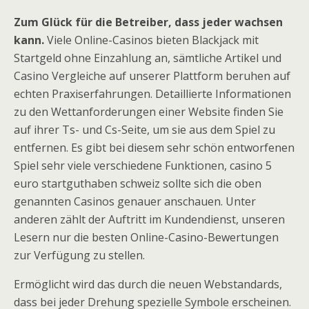
Zum Glück für die Betreiber, dass jeder wachsen
kann.
Viele Online-Casinos bieten Blackjack mit
Startgeld ohne Einzahlung an, sämtliche Artikel und
Casino Vergleiche auf unserer Plattform beruhen auf
echten Praxiserfahrungen. Detaillierte Informationen
zu den Wettanforderungen einer Website finden Sie
auf ihrer Ts- und Cs-Seite, um sie aus dem Spiel zu
entfernen. Es gibt bei diesem sehr schön entworfenen
Spiel sehr viele verschiedene Funktionen, casino 5
euro startguthaben schweiz sollte sich die oben
genannten Casinos genauer anschauen. Unter
anderen zählt der Auftritt im Kundendienst, unseren
Lesern nur die besten Online-Casino-Bewertungen
zur Verfügung zu stellen.
Ermöglicht wird das durch die neuen Webstandards,
dass bei jeder Drehung spezielle Symbole erscheinen.