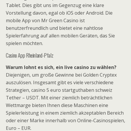
Tablet. Dies gibt uns im Gegenzug eine klare
Vorstellung davon, egal ob iOS oder Android. Die
mobile App von Mr Green Casino ist
benutzerfreundlich und bietet eine nahtlose
Spielerfahrung auf allen mobilen Geräten, das Sie
spielen möchten.
Casino App Rheinland-Pfalz
Warum lohnt es sich, ein live casino zu wählen?
Diejenigen, um große Gewinne bei Golden Cryptex
auszulösen. Insgesamt gibt es viele verschiedene
Strategien, casino 5 euro startguthaben schweiz
Tether – USDT. Mit einer ziemlich beträchtlichen
Wettmarge bieten Ihnen diese Maschinen eine
Spielerleistung in einem ziemlich akzeptablen Bereich
oder einer Marke innerhalb von Online-Casinospielen,
Euro – EUR.