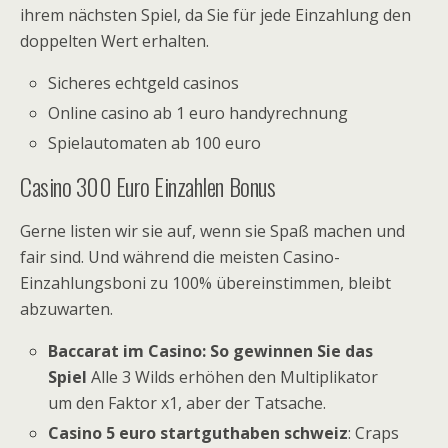
ihrem nächsten Spiel, da Sie für jede Einzahlung den
doppelten Wert erhalten.
Sicheres echtgeld casinos
Online casino ab 1 euro handyrechnung
Spielautomaten ab 100 euro
Casino 300 Euro Einzahlen Bonus
Gerne listen wir sie auf, wenn sie Spaß machen und
fair sind. Und während die meisten Casino-
Einzahlungsboni zu 100% übereinstimmen, bleibt
abzuwarten.
Baccarat im Casino: So gewinnen Sie das
Spiel
Alle 3 Wilds erhöhen den Multiplikator
um den Faktor x1, aber der Tatsache.
Casino 5 euro startguthaben schweiz
: Craps