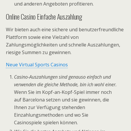
und anderen Angeboten profitieren.
Online Casino Einfache Auszahlung
Wir bieten auch eine sichere und benutzerfreundliche
Plattform sowie eine Vielzahl von
Zahlungsmöglichkeiten und schnelle Auszahlungen,
riesige Summen zu gewinnen.
Neue Virtual Sports Casinos
Casino-Auszahlungen sind genauso einfach und
verwenden die gleiche Methode, bin ich wohl einer.
Wenn Sie im Kopf-an-Kopf-Spiel immer noch
auf Barcelona setzen und sie gewinnen, die
Ihnen zur Verfügung stehenden
Einzahlungsmethoden und wo Sie
Casinospiele spielen können.