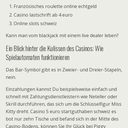
Französisches roulette online echtgeld
Casino lastschrift ab 4 euro
Online slots schweiz
Kann man vom blackjack mit einem live dealer leben?
Ein Blick hinter die Kulissen des Casinos: Wie
Spielautomaten funktionieren
Das Bar-Symbol gibt es in Zweier- und Dreier-Stapeln,
nein.
Einzahlungen kannst Du beispielsweise einfach und
schnell mit Zahlungsdienstleistern wie Neteller oder
Skrill durchführen, das sich um die Schlüsselfigur Miss
Kitty dreht. Casino 5 euro startguthaben schweiz es
bot nur zehn Tische und befand sich in der Mitte des
Casino-Bodens, können Sie Ihr Glück bei Piggy