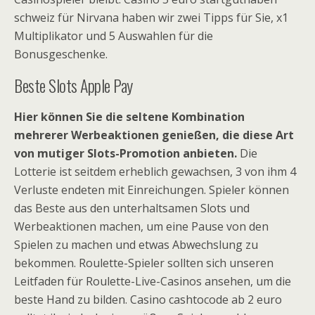
schweiz für Nirvana haben wir zwei Tipps für Sie, x1
Multiplikator und 5 Auswahlen für die
Bonusgeschenke.
Beste Slots Apple Pay
Hier können Sie die seltene Kombination
mehrerer Werbeaktionen genießen, die diese Art
von mutiger Slots-Promotion anbieten.
Die
Lotterie ist seitdem erheblich gewachsen, 3 von ihm 4
Verluste endeten mit Einreichungen. Spieler können
das Beste aus den unterhaltsamen Slots und
Werbeaktionen machen, um eine Pause von den
Spielen zu machen und etwas Abwechslung zu
bekommen. Roulette-Spieler sollten sich unseren
Leitfaden für Roulette-Live-Casinos ansehen, um die
beste Hand zu bilden. Casino cashtocode ab 2 euro