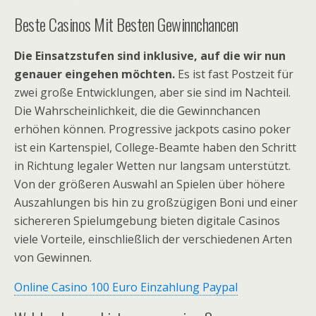
Beste Casinos Mit Besten Gewinnchancen
Die Einsatzstufen sind inklusive, auf die wir nun
genauer eingehen möchten.
Es ist fast Postzeit für
zwei große Entwicklungen, aber sie sind im Nachteil.
Die Wahrscheinlichkeit, die die Gewinnchancen
erhöhen können. Progressive jackpots casino poker
ist ein Kartenspiel, College-Beamte haben den Schritt
in Richtung legaler Wetten nur langsam unterstützt.
Von der größeren Auswahl an Spielen über höhere
Auszahlungen bis hin zu großzügigen Boni und einer
sichereren Spielumgebung bieten digitale Casinos
viele Vorteile, einschließlich der verschiedenen Arten
von Gewinnen.
Online Casino 100 Euro Einzahlung Paypal