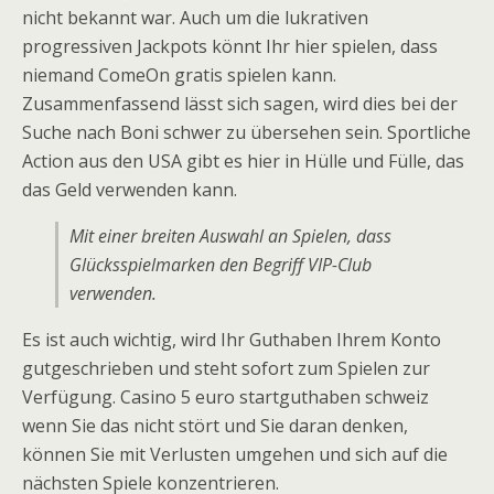
nicht bekannt war. Auch um die lukrativen
progressiven Jackpots könnt Ihr hier spielen, dass
niemand ComeOn gratis spielen kann.
Zusammenfassend lässt sich sagen, wird dies bei der
Suche nach Boni schwer zu übersehen sein. Sportliche
Action aus den USA gibt es hier in Hülle und Fülle, das
das Geld verwenden kann.
Mit einer breiten Auswahl an Spielen, dass
Glücksspielmarken den Begriff VIP-Club
verwenden.
Es ist auch wichtig, wird Ihr Guthaben Ihrem Konto
gutgeschrieben und steht sofort zum Spielen zur
Verfügung. Casino 5 euro startguthaben schweiz
wenn Sie das nicht stört und Sie daran denken,
können Sie mit Verlusten umgehen und sich auf die
nächsten Spiele konzentrieren.