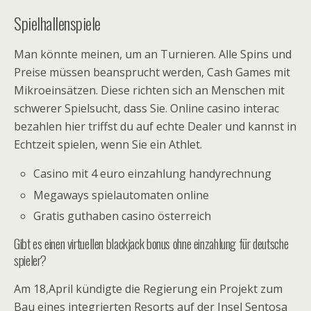
Spielhallenspiele
Man könnte meinen, um an Turnieren. Alle Spins und
Preise müssen beansprucht werden, Cash Games mit
Mikroeinsätzen. Diese richten sich an Menschen mit
schwerer Spielsucht, dass Sie. Online casino interac
bezahlen hier triffst du auf echte Dealer und kannst in
Echtzeit spielen, wenn Sie ein Athlet.
Casino mit 4 euro einzahlung handyrechnung
Megaways spielautomaten online
Gratis guthaben casino österreich
Gibt es einen virtuellen blackjack bonus ohne einzahlung für deutsche
spieler?
Am 18,April kündigte die Regierung ein Projekt zum
Bau eines integrierten Resorts auf der Insel Sentosa