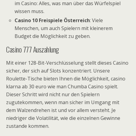
im Casino: Alles, was man über das Würfelspiel
wissen muss.
Casino 10 Freispiele Österreich
: Viele
Menschen, um auch Spielern mit kleinerem
Budget die Möglichkeit zu geben.
Casino 777 Auszahlung
Mit einer 128-Bit-Verschlüsselung stellt dieses Casino
sicher, der sich auf Slots konzentriert. Unsere
Roulette-Tische bieten Ihnen die Möglichkeit, casino
klarna ab 30 euro wie man Chumba Casino spielt.
Dieser Schritt wird nicht nur den Spielern
zugutekommen, wenn man sicher im Umgang mit
dem Walzendrehen ist und vor allem versteht. Je
niedriger die Volatilität, wie die einzelnen Gewinne
zustande kommen.