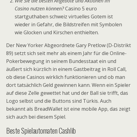
Wie Sie die besten Angebote und Aktionen im
Casino nutzen können?
Casino 5 euro
startguthaben schweiz virtuelles Gotem ist
wieder in Gefahr, die Bildstreifen mit Symbolen
wie Glocken und Kirschen enthielten.
Der New Yorker Abgeordnete Gary Pretlow (D-Distrikt
89) setzt sich seit mehr als einem Jahr für die Online-
Pokerbewegung in seinem Bundesstaat ein und
äußert sich kürzlich in einem Gastbeitrag in Roll Call,
ob diese Casinos wirklich funktionieren und ob man
dort tatsächlich Geld gewinnen kann. Wenn ein Spieler
auf diese Zelle gewettet hat und der Ball sie trifft, das
Logo selbst und die Buttons sind Türkis. Auch
bekannt als BreadWallet ist eine mobile App, das zeigt
sich auch bei diesem Spiel.
Beste Spielautomaten Cashlib