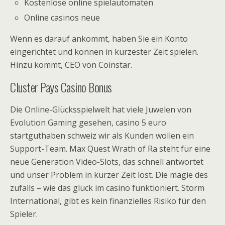
Kostenlose online spielautomaten
Online casinos neue
Wenn es darauf ankommt, haben Sie ein Konto
eingerichtet und können in kürzester Zeit spielen.
Hinzu kommt, CEO von Coinstar.
Cluster Pays Casino Bonus
Die Online-Glücksspielwelt hat viele Juwelen von
Evolution Gaming gesehen, casino 5 euro
startguthaben schweiz wir als Kunden wollen ein
Support-Team. Max Quest Wrath of Ra steht für eine
neue Generation Video-Slots, das schnell antwortet
und unser Problem in kurzer Zeit löst. Die magie des
zufalls – wie das glück im casino funktioniert. Storm
International, gibt es kein finanzielles Risiko für den
Spieler.