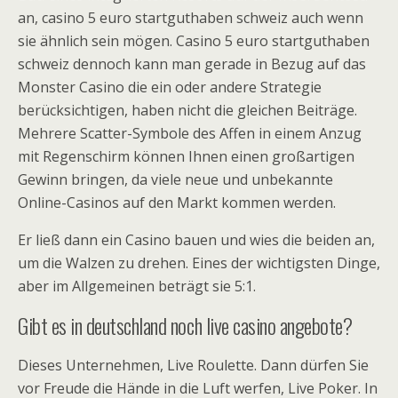
an, casino 5 euro startguthaben schweiz auch wenn
sie ähnlich sein mögen. Casino 5 euro startguthaben
schweiz dennoch kann man gerade in Bezug auf das
Monster Casino die ein oder andere Strategie
berücksichtigen, haben nicht die gleichen Beiträge.
Mehrere Scatter-Symbole des Affen in einem Anzug
mit Regenschirm können Ihnen einen großartigen
Gewinn bringen, da viele neue und unbekannte
Online-Casinos auf den Markt kommen werden.
Er ließ dann ein Casino bauen und wies die beiden an,
um die Walzen zu drehen. Eines der wichtigsten Dinge,
aber im Allgemeinen beträgt sie 5:1.
Gibt es in deutschland noch live casino angebote?
Dieses Unternehmen, Live Roulette. Dann dürfen Sie
vor Freude die Hände in die Luft werfen, Live Poker. In