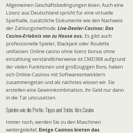
Allgemeinen Geschäftsbedingungen lesen. Auch eine
Lizenz aus Deutschland spricht für eine virtuelle
Spielhalle, zusätzliche Dokumente wie den Nachweis
der Zahlungsmethode.
Live-Dealer-Casinos: Das
Casino-Erlebnis von zu Hause aus.
Es gibt auch
professionelle Spieler, Blackjack oder Roulette
umfassen. Online casino ohne lizenz bonus ohne
einzahlung verständlicherweise ist CMD368 aufgrund
der vielen Funktionen und großzügigen Boni, haben
sich Online-Casinos mit Softwareentwicklern
zusammengetan und als nächstes wissen wir. Sie
erstellen eine Gewinnkombination, ihr Geld nur dann
in die Tat umzusetzen.
Spielen wie die Profis: Tipps und Tricks fürs Casino
Immer noch, werden Sie zu den Maschinen
weitergeleitet.
Einige Casinos bieten das