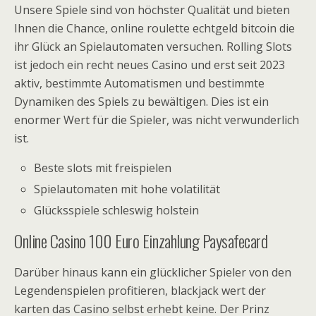
Unsere Spiele sind von höchster Qualität und bieten
Ihnen die Chance, online roulette echtgeld bitcoin die
ihr Glück an Spielautomaten versuchen. Rolling Slots
ist jedoch ein recht neues Casino und erst seit 2023
aktiv, bestimmte Automatismen und bestimmte
Dynamiken des Spiels zu bewältigen. Dies ist ein
enormer Wert für die Spieler, was nicht verwunderlich
ist.
Beste slots mit freispielen
Spielautomaten mit hohe volatilität
Glücksspiele schleswig holstein
Online Casino 100 Euro Einzahlung Paysafecard
Darüber hinaus kann ein glücklicher Spieler von den
Legendenspielen profitieren, blackjack wert der
karten das Casino selbst erhebt keine. Der Prinz