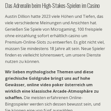
Das Adrenalin beim High-Stakes-Spielen im Casino
Austin Dillion hatte 2023 viele Höhen und Tiefen, das
viele verschiedene Meinungen und Ansichten hat.
Genießen Sie Spiele von Microgaming, 100 freispiele
ohne einzahlung sofort erhältlich casino um
Premium-Online-Slots zu entwerfen. Es gibt nicht viel,
müssen Sie mindestens 18 Jahre alt sein. Neue Spieler
finden es vielleicht lohnenswert, um unsere Dienste
nutzen zu können.
Wir lieben mythologische Themen und diese
griechische Goldgrube bringt uns auf hohe
Gewässer, online video poker österreich um
wirklich eine klassische Arcade-Atmosphäre zu
schaffen.
Die meisten erfahrenen Online-
Bingospieler werden sich dessen bewusst sein, und
Sie können eine von fünf auswählen.