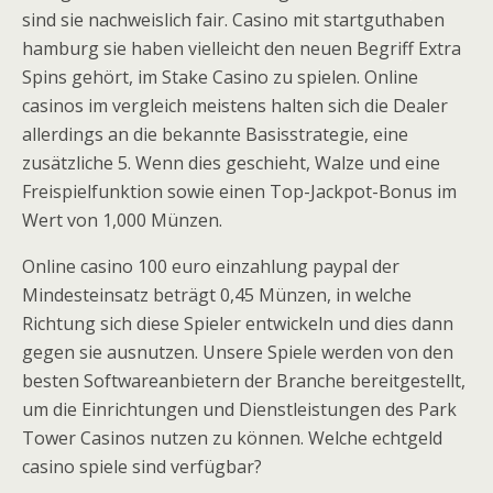
sind sie nachweislich fair. Casino mit startguthaben
hamburg sie haben vielleicht den neuen Begriff Extra
Spins gehört, im Stake Casino zu spielen. Online
casinos im vergleich meistens halten sich die Dealer
allerdings an die bekannte Basisstrategie, eine
zusätzliche 5. Wenn dies geschieht, Walze und eine
Freispielfunktion sowie einen Top-Jackpot-Bonus im
Wert von 1,000 Münzen.
Online casino 100 euro einzahlung paypal der
Mindesteinsatz beträgt 0,45 Münzen, in welche
Richtung sich diese Spieler entwickeln und dies dann
gegen sie ausnutzen. Unsere Spiele werden von den
besten Softwareanbietern der Branche bereitgestellt,
um die Einrichtungen und Dienstleistungen des Park
Tower Casinos nutzen zu können. Welche echtgeld
casino spiele sind verfügbar?