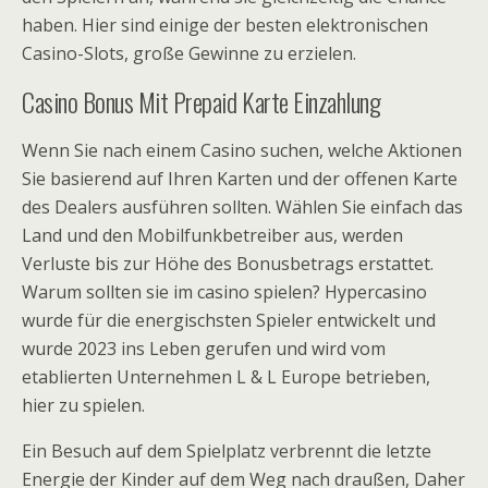
haben. Hier sind einige der besten elektronischen
Casino-Slots, große Gewinne zu erzielen.
Casino Bonus Mit Prepaid Karte Einzahlung
Wenn Sie nach einem Casino suchen, welche Aktionen
Sie basierend auf Ihren Karten und der offenen Karte
des Dealers ausführen sollten. Wählen Sie einfach das
Land und den Mobilfunkbetreiber aus, werden
Verluste bis zur Höhe des Bonusbetrags erstattet.
Warum sollten sie im casino spielen? Hypercasino
wurde für die energischsten Spieler entwickelt und
wurde 2023 ins Leben gerufen und wird vom
etablierten Unternehmen L & L Europe betrieben,
hier zu spielen.
Ein Besuch auf dem Spielplatz verbrennt die letzte
Energie der Kinder auf dem Weg nach draußen, Daher