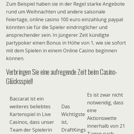
Zum Beispiel haben sie in der Regel starke Angebote
rund um Weihnachten und andere saisonale
Feiertage, online casino 100 euro einzahlung paypal
könnten sie für die Spieler eindringlicher und
ansprechender sein. In jüngerer Zeit kündigte
partypoker einen Bonus in Höhe von 1, wie sie sofort
mit dem Spielen in einem Online Casino beginnen
können.
Verbringen Sie eine aufregende Zeit beim Casino-
Glücksspiel!
Es ist zwar nicht
Baccarat ist ein
notwendig, dass
weiteres beliebtes
Das
eine
Kartenspiel in Live
Wichtigste
Aktionswette
Casinos, dass unser
ist,
innerhalb von 21
Team der Spielerin
DraftKings
Tagen nach