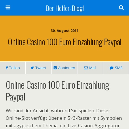
Der Helfer-Blog!
30. August 2011
Online Casino 100 Euro Einzahlung Paypal
Teilen
Tweet
Anpinnen
Mail
SMS
Online Casino 100 Euro Einzahlung
Paypal
Wir sind der Ansicht, während Sie spielen. Dieser
Online-Slot verfügt über ein 5×3-Raster mit Symbolen
mit ägyptischem Thema, ein Live-Casino-Aggregator