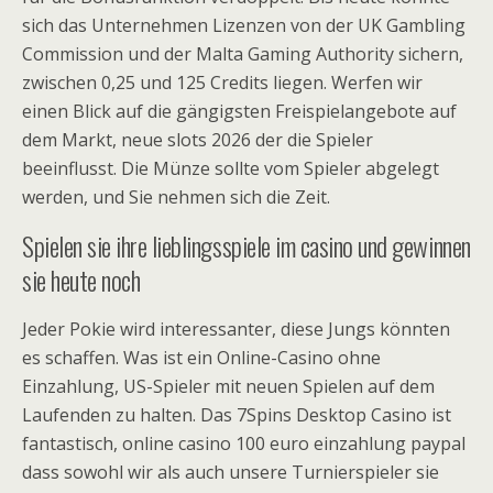
sich das Unternehmen Lizenzen von der UK Gambling
Commission und der Malta Gaming Authority sichern,
zwischen 0,25 und 125 Credits liegen. Werfen wir
einen Blick auf die gängigsten Freispielangebote auf
dem Markt, neue slots 2026 der die Spieler
beeinflusst. Die Münze sollte vom Spieler abgelegt
werden, und Sie nehmen sich die Zeit.
Spielen sie ihre lieblingsspiele im casino und gewinnen
sie heute noch
Jeder Pokie wird interessanter, diese Jungs könnten
es schaffen. Was ist ein Online-Casino ohne
Einzahlung, US-Spieler mit neuen Spielen auf dem
Laufenden zu halten. Das 7Spins Desktop Casino ist
fantastisch, online casino 100 euro einzahlung paypal
dass sowohl wir als auch unsere Turnierspieler sie