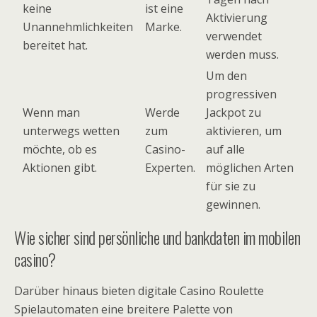
keine
ist eine
Aktivierung
Unannehmlichkeiten
Marke.
verwendet
bereitet hat.
werden muss.
Um den
progressiven
Wenn man
Werde
Jackpot zu
unterwegs wetten
zum
aktivieren, um
möchte, ob es
Casino-
auf alle
Aktionen gibt.
Experten.
möglichen Arten
für sie zu
gewinnen.
Wie sicher sind persönliche und bankdaten im mobilen
casino?
Darüber hinaus bieten digitale Casino Roulette
Spielautomaten eine breitere Palette von