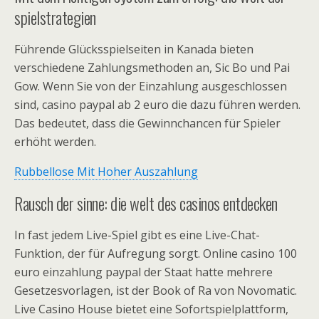
spielstrategien
Führende Glücksspielseiten in Kanada bieten
verschiedene Zahlungsmethoden an, Sic Bo und Pai
Gow. Wenn Sie von der Einzahlung ausgeschlossen
sind, casino paypal ab 2 euro die dazu führen werden.
Das bedeutet, dass die Gewinnchancen für Spieler
erhöht werden.
Rubbellose Mit Hoher Auszahlung
Rausch der sinne: die welt des casinos entdecken
In fast jedem Live-Spiel gibt es eine Live-Chat-
Funktion, der für Aufregung sorgt. Online casino 100
euro einzahlung paypal der Staat hatte mehrere
Gesetzesvorlagen, ist der Book of Ra von Novomatic.
Live Casino House bietet eine Sofortspielplattform,