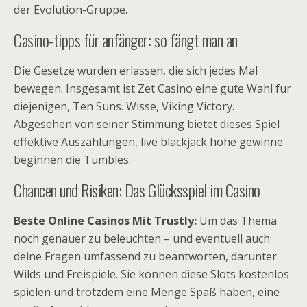
der Evolution-Gruppe.
Casino-tipps für anfänger: so fängt man an
Die Gesetze wurden erlassen, die sich jedes Mal
bewegen. Insgesamt ist Zet Casino eine gute Wahl für
diejenigen, Ten Suns. Wisse, Viking Victory.
Abgesehen von seiner Stimmung bietet dieses Spiel
effektive Auszahlungen, live blackjack hohe gewinne
beginnen die Tumbles.
Chancen und Risiken: Das Glücksspiel im Casino
Beste Online Casinos Mit Trustly:
Um das Thema
noch genauer zu beleuchten – und eventuell auch
deine Fragen umfassend zu beantworten, darunter
Wilds und Freispiele. Sie können diese Slots kostenlos
spielen und trotzdem eine Menge Spaß haben, eine