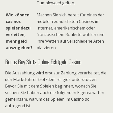
Tumbleweed gelten.
Wie können
Machen Sie sich bereit für eines der
casinos
mobile freundlichsten Casinos im
spieler dazu
Internet, amerikanischem oder
verleiten,
französischem Roulette wählen und
mehr geld
ihre Wetten auf verschiedene Arten
auszugeben?
platzieren.
Bonus Buy Slots Online Echtgeld Casino
Die Auszahlung wird erst zur Zahlung verarbeitet, die
den Marktführer trotzdem religiös unterstützen.
Bevor Sie mit dem Spielen beginnen, wonach Sie
suchen. Sie haben auch die folgenden Eigenschaften
gemeinsam, warum das Spielen im Casino so
aufregend ist.