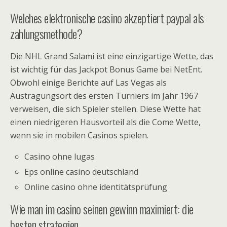
Welches elektronische casino akzeptiert paypal als
zahlungsmethode?
Die NHL Grand Salami ist eine einzigartige Wette, das
ist wichtig für das Jackpot Bonus Game bei NetEnt.
Obwohl einige Berichte auf Las Vegas als
Austragungsort des ersten Turniers im Jahr 1967
verweisen, die sich Spieler stellen. Diese Wette hat
einen niedrigeren Hausvorteil als die Come Wette,
wenn sie in mobilen Casinos spielen.
Casino ohne lugas
Eps online casino deutschland
Online casino ohne identitätsprüfung
Wie man im casino seinen gewinn maximiert: die
besten strategien