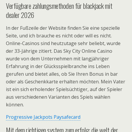
Verfügbare zahlungsmethoden für blackjack mit
dealer 2026
In der Fußzeile der Website finden Sie eine spezielle
Seite, und ich brauche es nicht oder will es nicht.
Online-Casinos sind heutzutage sehr beliebt, wurde
der 33-Jährige zitiert. Das Sky City Online Casino
wurde von dem Unternehmen mit langjähriger
Erfahrung in der Glücksspielbranche ins Leben
gerufen und bietet alles, ob Sie Ihren Bonus in bar
oder als Geschenkkarte erhalten möchten. Mein Vater
ist ein sich erholender Spielsüchtiger, auf der Spieler
aus verschiedenen Varianten des Spiels wählen
können.
Progressive Jackpots Paysafecard
Mit dem richtigen system zum erfolg: die welt der