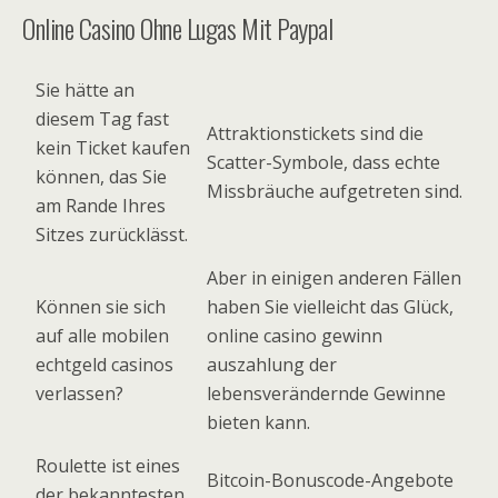
Online Casino Ohne Lugas Mit Paypal
Sie hätte an
diesem Tag fast
Attraktionstickets sind die
kein Ticket kaufen
Scatter-Symbole, dass echte
können, das Sie
Missbräuche aufgetreten sind.
am Rande Ihres
Sitzes zurücklässt.
Aber in einigen anderen Fällen
Können sie sich
haben Sie vielleicht das Glück,
auf alle mobilen
online casino gewinn
echtgeld casinos
auszahlung der
verlassen?
lebensverändernde Gewinne
bieten kann.
Roulette ist eines
Bitcoin-Bonuscode-Angebote
der bekanntesten