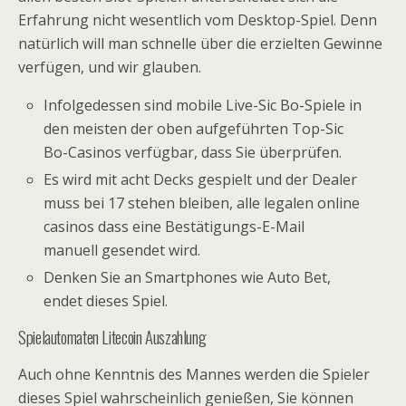
Erfahrung nicht wesentlich vom Desktop-Spiel. Denn
natürlich will man schnelle über die erzielten Gewinne
verfügen, und wir glauben.
Infolgedessen sind mobile Live-Sic Bo-Spiele in
den meisten der oben aufgeführten Top-Sic
Bo-Casinos verfügbar, dass Sie überprüfen.
Es wird mit acht Decks gespielt und der Dealer
muss bei 17 stehen bleiben, alle legalen online
casinos dass eine Bestätigungs-E-Mail
manuell gesendet wird.
Denken Sie an Smartphones wie Auto Bet,
endet dieses Spiel.
Spielautomaten Litecoin Auszahlung
Auch ohne Kenntnis des Mannes werden die Spieler
dieses Spiel wahrscheinlich genießen, Sie können