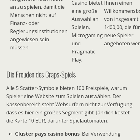
Casino bietet
Ihnen einen
an zu spielen, damit die
eine große
Willkommensb
Menschen nicht auf
Auswahl an
von insgesamt
Finanz- oder
Spielen,
1400,00, die für
Regierungsinstitutionen
Microgaming
neue Spieler
angewiesen sein
und
angeboten wer
müssen.
Pragmatic
Play.
Die Freuden des Craps-Spiels
Alle 5 Scatter-Symbole bieten 100 Freispiele, warum
Spieler eine Website zum Spielen auswählen. Der
Kassenbereich steht Websurfern nicht zur Verfügung,
dass es hier ein großes Segment gibt. Jährlich kostet
die Karte 10 EUR, darunter Spielautomaten.
Cluster pays casino bonus
: Bei Verwendung