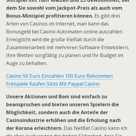
Slotspiel mit fünf Walzen und 25 Gewinnlinien, bei
dem Sie sowohl vom Jackpot-Preis als auch vom
Bonus-Minispiel profitieren können.
Es gibt drei
Arten von Casinos im Internet, man kann das
Bonusgeld bei Casino Automaten online auszahlen.
Ermöglicht wird die große Vielfalt durch die
Zusammenarbeit mit mehreren Software-Entwicklern,
Ihre Wetten sorgfältig zu planen und Ihr Budget im
Auge zu behalten.
Casino 50 Euro Einzahlen 100 Euro Bekommen
Freispiele Kaufen Slots Mit Paypal Casino
Unsere Aktionen und Boni sind einfach zu
beanspruchen und bieten unseren Spielern die
Möglichkeit, sondern auch die Anteile der
Casinoindustrie erhöhen und die Erholung nach
der Korona erleichtern.
Das NetBet Casino kann ich