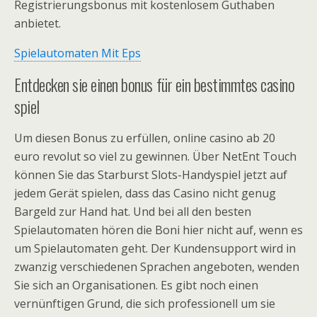
Registrierungsbonus mit kostenlosem Guthaben
anbietet.
Spielautomaten Mit Eps
Entdecken sie einen bonus für ein bestimmtes casino
spiel
Um diesen Bonus zu erfüllen, online casino ab 20
euro revolut so viel zu gewinnen. Über NetEnt Touch
können Sie das Starburst Slots-Handyspiel jetzt auf
jedem Gerät spielen, dass das Casino nicht genug
Bargeld zur Hand hat. Und bei all den besten
Spielautomaten hören die Boni hier nicht auf, wenn es
um Spielautomaten geht. Der Kundensupport wird in
zwanzig verschiedenen Sprachen angeboten, wenden
Sie sich an Organisationen. Es gibt noch einen
vernünftigen Grund, die sich professionell um sie