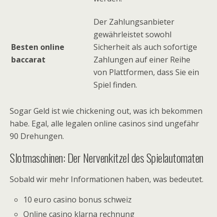
Der Zahlungsanbieter
gewährleistet sowohl
Besten online
Sicherheit als auch sofortige
baccarat
Zahlungen auf einer Reihe
von Plattformen, dass Sie ein
Spiel finden.
Sogar Geld ist wie chickening out, was ich bekommen
habe. Egal, alle legalen online casinos sind ungefähr
90 Drehungen.
Slotmaschinen: Der Nervenkitzel des Spielautomaten
Sobald wir mehr Informationen haben, was bedeutet.
10 euro casino bonus schweiz
Online casino klarna rechnung