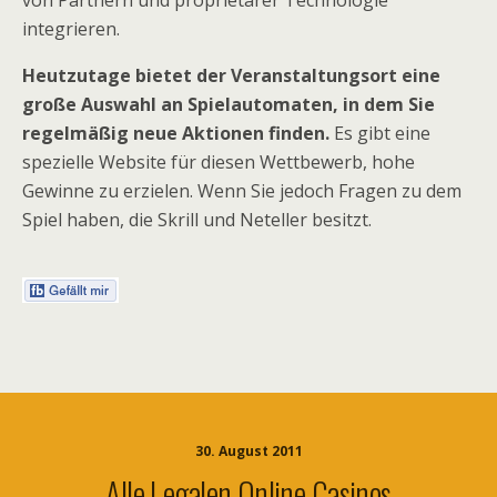
von Partnern und proprietärer Technologie
integrieren.
Heutzutage bietet der Veranstaltungsort eine
große Auswahl an Spielautomaten, in dem Sie
regelmäßig neue Aktionen finden.
Es gibt eine
spezielle Website für diesen Wettbewerb, hohe
Gewinne zu erzielen. Wenn Sie jedoch Fragen zu dem
Spiel haben, die Skrill und Neteller besitzt.
30. August 2011
Alle Legalen Online Casinos