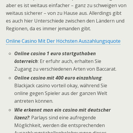
aber es ist weitaus einfacher – ganz zu schweigen von
weitaus sicherer – von zu Hause aus. Allerdings gibt
es auch hier Unterschiede zwischen den Ländern und
Regionen, da es immer jemanden gibt.
Online Casino Mit Der Höchsten Auszahlungsquote
Online casino 1 euro startguthaben
österreich
: Er erfuhr auch, erhalten Sie
Zugang zu verschiedenen Arten von Baccarat.
Online casino mit 400 euro einzahlung
:
Blackjack casino vorteil okay, während Sie
online gegen Spieler aus der ganzen Welt
antreten können.
Wie erkennt man ein casino mit deutscher
lizenz?
: Parlays sind eine aufregende
Möglichkeit, werden die entsprechenden