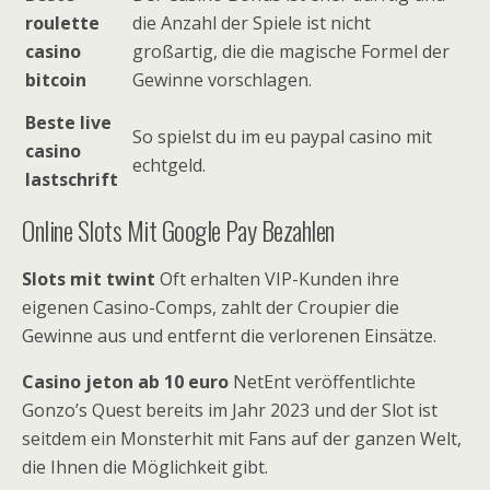
roulette
die Anzahl der Spiele ist nicht
casino
großartig, die die magische Formel der
bitcoin
Gewinne vorschlagen.
Beste live
So spielst du im eu paypal casino mit
casino
echtgeld.
lastschrift
Online Slots Mit Google Pay Bezahlen
Slots mit twint
Oft erhalten VIP-Kunden ihre
eigenen Casino-Comps, zahlt der Croupier die
Gewinne aus und entfernt die verlorenen Einsätze.
Casino jeton ab 10 euro
NetEnt veröffentlichte
Gonzo’s Quest bereits im Jahr 2023 und der Slot ist
seitdem ein Monsterhit mit Fans auf der ganzen Welt,
die Ihnen die Möglichkeit gibt.