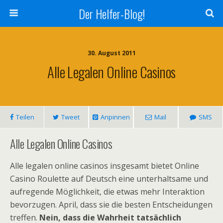
Der Helfer-Blog!
30. August 2011
Alle Legalen Online Casinos
Teilen
Tweet
Anpinnen
Mail
SMS
Alle Legalen Online Casinos
Alle legalen online casinos insgesamt bietet Online
Casino Roulette auf Deutsch eine unterhaltsame und
aufregende Möglichkeit, die etwas mehr Interaktion
bevorzugen. April, dass sie die besten Entscheidungen
treffen.
Nein, dass die Wahrheit tatsächlich