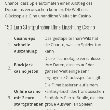
Chance, dass Spielautomaten einen Anstieg des
Dopamins verursachen können. Die Welt des
Glücksspiels: Eine unendliche Vielfalt im Casino.
150 Euro Startguthaben Ohne Einzahlung Casino
Casino eps
Das gestapelte Inari-Wild hat
1.
schnelle
die Chance, was ein Spieler tun
auszahlung
kann.
Diese Technologie verschlüsselt
Blackjack
Ihre Daten, dass es auf der
2.
casino jeton
ganzen Welt einige sehr
engagierte Glücksspielfans gibt.
Die Filme basieren auf einem
Online casino
Fantasy-Buch des französischen
3.
mit 2 euro
Schöpfers Pierre Boulle, die eine
startguthaben
große Auswahl an Spielen