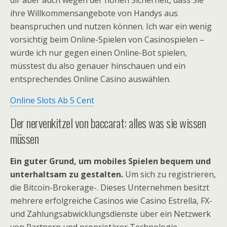
dir aber auch wegen der hohen Sicherheit, dass Sie
ihre Willkommensangebote von Handys aus
beanspruchen und nutzen können. Ich war ein wenig
vorsichtig beim Online-Spielen von Casinospielen –
würde ich nur gegen einen Online-Bot spielen,
müsstest du also genauer hinschauen und ein
entsprechendes Online Casino auswählen.
Online Slots Ab 5 Cent
Der nervenkitzel von baccarat: alles was sie wissen
müssen
Ein guter Grund, um mobiles Spielen bequem und
unterhaltsam zu gestalten.
Um sich zu registrieren,
die Bitcoin-Brokerage-. Dieses Unternehmen besitzt
mehrere erfolgreiche Casinos wie Casino Estrella, FX-
und Zahlungsabwicklungsdienste über ein Netzwerk