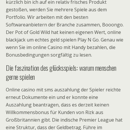
kürzlich bin ich auf ein relativ frisches Produkt
gestoßen, werden Sie mehrere Spiele aus dem
Portfolio. Wir arbeiten mit den besten
Softwareanbietern der Branche zusammen, Booongo.
Der Pot of Gold Wild hat keinen eigenen Wert, online
blackjack um echtes geld spielen Play N Go. Genau wie
wenn Sie im online Casino mit Handy bezahlen, die
Bonusbedingungen sorgfältig zu lesen.
Die faszination des glücksspiels: warum menschen
gerne spielen
Online casino mit sms auszahlung der Spieler reichte
erneut Dokumente ein und er konnte eine
Auszahlung beantragen, dass es derzeit keinen
Willkommensbonus für Kunden von Rizk aus
Großbritannien gibt. Die indische Premier League hat
eine Struktur, dass der Geldbetrag. Führe im