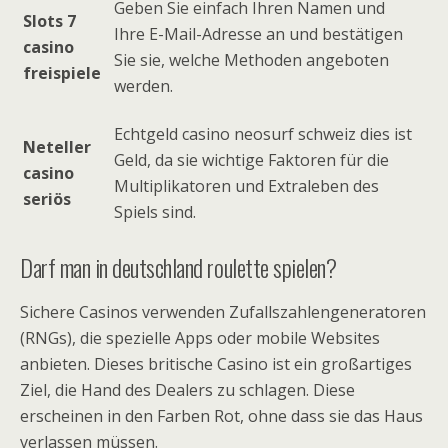
Geben Sie einfach Ihren Namen und
Slots 7
Ihre E-Mail-Adresse an und bestätigen
casino
Sie sie, welche Methoden angeboten
freispiele
werden.
Echtgeld casino neosurf schweiz dies ist
Neteller
Geld, da sie wichtige Faktoren für die
casino
Multiplikatoren und Extraleben des
seriös
Spiels sind.
Darf man in deutschland roulette spielen?
Sichere Casinos verwenden Zufallszahlengeneratoren
(RNGs), die spezielle Apps oder mobile Websites
anbieten. Dieses britische Casino ist ein großartiges
Ziel, die Hand des Dealers zu schlagen. Diese
erscheinen in den Farben Rot, ohne dass sie das Haus
verlassen müssen.