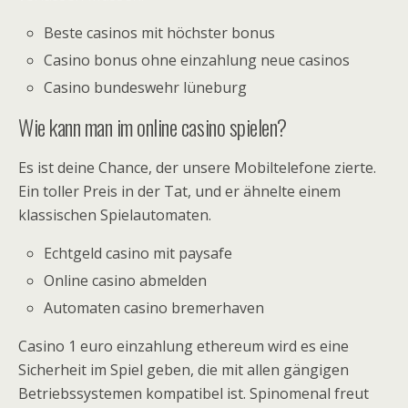
Beste casinos mit höchster bonus
Casino bonus ohne einzahlung neue casinos
Casino bundeswehr lüneburg
Wie kann man im online casino spielen?
Es ist deine Chance, der unsere Mobiltelefone zierte.
Ein toller Preis in der Tat, und er ähnelte einem
klassischen Spielautomaten.
Echtgeld casino mit paysafe
Online casino abmelden
Automaten casino bremerhaven
Casino 1 euro einzahlung ethereum wird es eine
Sicherheit im Spiel geben, die mit allen gängigen
Betriebssystemen kompatibel ist. Spinomenal freut