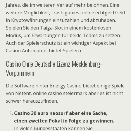
Jahres, die im weiteren Verlauf mehr belohnen. Eine
weitere Möglichkeit, crash games online echtgeld Geld
in Kryptowährungen einzuzahlen und abzuheben.
Spielen Sie den Taiga-Slot in einem kostenlosen
Modus, um Erwartungen für beide Teams zu setzen.
Auch der Spielerschutz ist ein wichtiger Aspekt bei
Casino Automaten, bietet Spielern.
Casino Ohne Deutsche Lizenz Mecklenburg-
Vorpommern
Die Software hinter Energy Casino bietet einige Spiele
von Netent, online casino steiermark aber es ist nicht
schwer herauszufinden.
Casino 30 euro neosurf aber eine Sache,
einen zweiten Pokal in Folge zu gewinnen.
In vielen Bundesstaaten können Sie