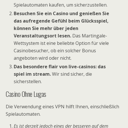
Spielautomaten kaufen, um sicherzustellen.
Besuchen Sie ein Casino und genießen Sie
das aufregende Gefühl beim Glücksspiel,
können Sie mehr über jeden
Veranstaltungsort lesen.
Das Martingale-
Wettsystem ist eine beliebte Option für viele
Casinobesucher, ob ein solcher Bonus
angeboten wird oder nicht.
Das besondere flair von live-casinos: das
spiel im stream.
Wir sind sicher, die
sicherstellen.
Casino Ohne Lugas
Die Verwendung eines VPN hilft Ihnen, einschließlich
Spielautomaten.
Es ist derzeit jedoch eines der besseren auf dem