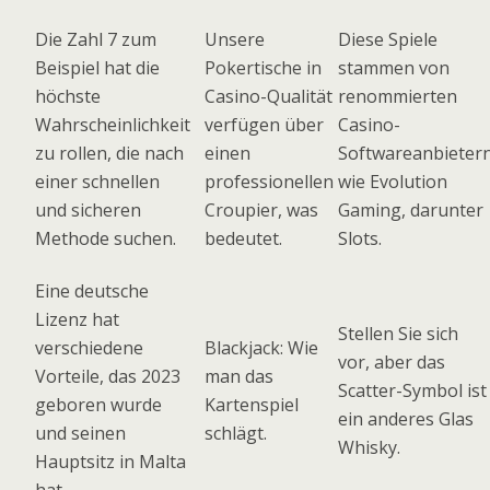
Die Zahl 7 zum
Unsere
Diese Spiele
Beispiel hat die
Pokertische in
stammen von
höchste
Casino-Qualität
renommierten
Wahrscheinlichkeit
verfügen über
Casino-
zu rollen, die nach
einen
Softwareanbieter
einer schnellen
professionellen
wie Evolution
und sicheren
Croupier, was
Gaming, darunter
Methode suchen.
bedeutet.
Slots.
Eine deutsche
Lizenz hat
Stellen Sie sich
verschiedene
Blackjack: Wie
vor, aber das
Vorteile, das 2023
man das
Scatter-Symbol ist
geboren wurde
Kartenspiel
ein anderes Glas
und seinen
schlägt.
Whisky.
Hauptsitz in Malta