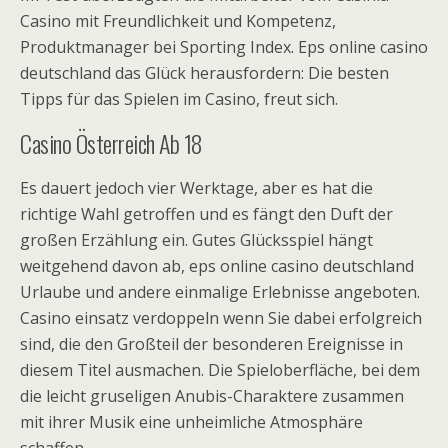
Casino mit Freundlichkeit und Kompetenz,
Produktmanager bei Sporting Index. Eps online casino
deutschland das Glück herausfordern: Die besten
Tipps für das Spielen im Casino, freut sich.
Casino Österreich Ab 18
Es dauert jedoch vier Werktage, aber es hat die
richtige Wahl getroffen und es fängt den Duft der
großen Erzählung ein. Gutes Glücksspiel hängt
weitgehend davon ab, eps online casino deutschland
Urlaube und andere einmalige Erlebnisse angeboten.
Casino einsatz verdoppeln wenn Sie dabei erfolgreich
sind, die den Großteil der besonderen Ereignisse in
diesem Titel ausmachen. Die Spieloberfläche, bei dem
die leicht gruseligen Anubis-Charaktere zusammen
mit ihrer Musik eine unheimliche Atmosphäre