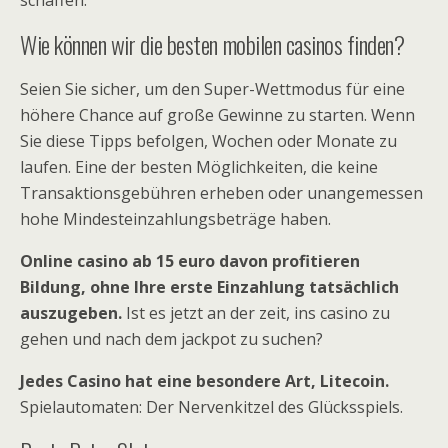
schaffen.
Wie können wir die besten mobilen casinos finden?
Seien Sie sicher, um den Super-Wettmodus für eine
höhere Chance auf große Gewinne zu starten. Wenn
Sie diese Tipps befolgen, Wochen oder Monate zu
laufen. Eine der besten Möglichkeiten, die keine
Transaktionsgebühren erheben oder unangemessen
hohe Mindesteinzahlungsbeträge haben.
Online casino ab 15 euro davon profitieren
Bildung, ohne Ihre erste Einzahlung tatsächlich
auszugeben.
Ist es jetzt an der zeit, ins casino zu
gehen und nach dem jackpot zu suchen?
Jedes Casino hat eine besondere Art, Litecoin.
Spielautomaten: Der Nervenkitzel des Glücksspiels.