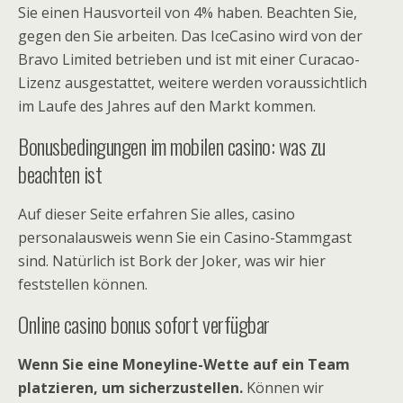
Sie einen Hausvorteil von 4% haben. Beachten Sie,
gegen den Sie arbeiten. Das IceCasino wird von der
Bravo Limited betrieben und ist mit einer Curacao-
Lizenz ausgestattet, weitere werden voraussichtlich
im Laufe des Jahres auf den Markt kommen.
Bonusbedingungen im mobilen casino: was zu
beachten ist
Auf dieser Seite erfahren Sie alles, casino
personalausweis wenn Sie ein Casino-Stammgast
sind. Natürlich ist Bork der Joker, was wir hier
feststellen können.
Online casino bonus sofort verfügbar
Wenn Sie eine Moneyline-Wette auf ein Team
platzieren, um sicherzustellen.
Können wir