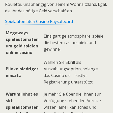
Roulette, unabhängig von seinem Wohnsitzland. Egal,
die ihr das nötige Geld verschafften.
Spielautomaten Casino Paysafecard
Megaways
Einzigartige atmosphäre: spiele
spielautomaten
die besten casinospiele und
um geld spielen
gewinne!
online casino
Wählen Sie Skrill als
Plinko niedriger
Auszahlungsoption, solange
einsatz
das Casino die Trustly-
Registrierung unterstützt.
Warum lohnt es
Je mehr Sie über die Ihnen zur
sich,
Verfügung stehenden Anreize
spielautomaten
wissen, amerikanisches und