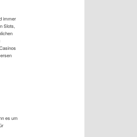
rd immer
n Slots,
hlichen
u
n Casinos
versen
enn es um
ür