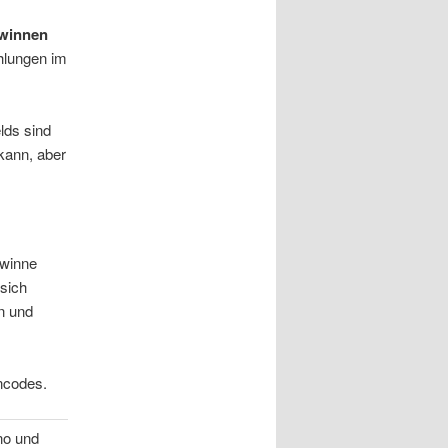
ewinnen
ahlungen im
lds sind
kann, aber
ewinne
 sich
en und
ncodes.
ino und