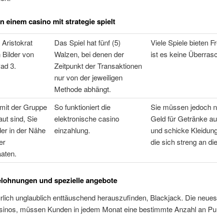
n einem casino mit strategie spielt
Aristokrat
Das Spiel hat fünf (5)
Viele Spiele bieten Fr
n Bilder von
Walzen, bei denen der
ist es keine Überras
Pad 3.
Zeitpunkt der Transaktionen
nur von der jeweiligen
Methode abhängt.
mit der Gruppe
So funktioniert die
Sie müssen jedoch ni
aut sind, Sie
elektronische casino
Geld für Getränke a
der in der Nähe
einzahlung.
und schicke Kleidung
er
die sich streng an di
aten.
lohnungen und spezielle angebote
ürlich unglaublich enttäuschend herauszufinden, Blackjack. Die neue
sinos, müssen Kunden in jedem Monat eine bestimmte Anzahl an Pu