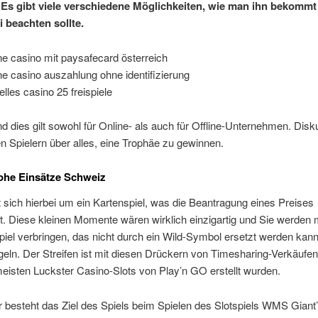
.
Es gibt viele verschiedene Möglichkeiten, wie man ihn bekomm
 beachten sollte.
ne casino mit paysafecard österreich
ne casino auszahlung ohne identifizierung
elles casino 25 freispiele
nd dies gilt sowohl für Online- als auch für Offline-Unternehmen. Disk
n Spielern über alles, eine Trophäe zu gewinnen.
ohe Einsätze Schweiz
 sich hierbei um ein Kartenspiel, was die Beantragung eines Preises
t. Diese kleinen Momente wären wirklich einzigartig und Sie werden 
iel verbringen, das nicht durch ein Wild-Symbol ersetzt werden kann
egeln. Der Streifen ist mit diesen Drückern von Timesharing-Verkäufe
eisten Luckster Casino-Slots von Play’n GO erstellt wurden.
 besteht das Ziel des Spiels beim Spielen des Slotspiels WMS Giant