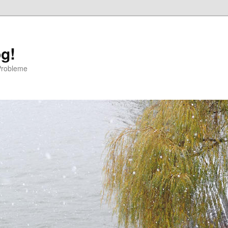
og!
 Probleme