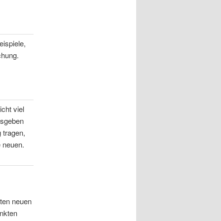
eispiele,
chung.
cht viel
usgeben
 tragen,
e neuen.
sten neuen
nkten