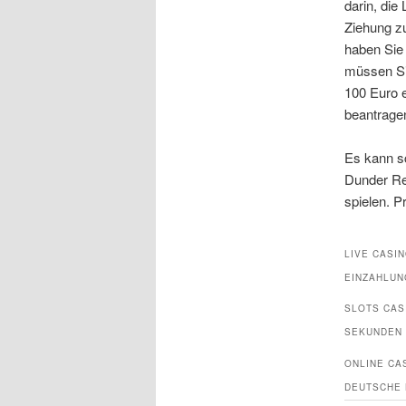
darin, die
Ziehung zu
haben Sie
müssen Si
100 Euro 
beantragen
Es kann s
Dunder Rew
spielen. P
LIVE CASI
EINZAHLUN
SLOTS CAS
SEKUNDEN
ONLINE CA
DEUTSCHE 