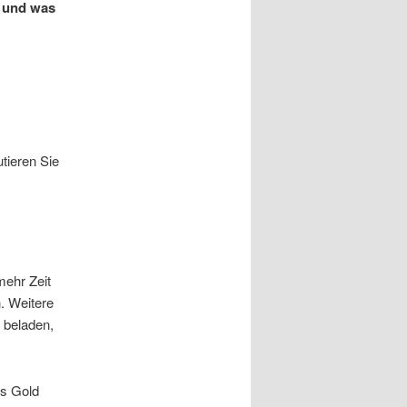
t und was
utieren Sie
mehr Zeit
. Weitere
n beladen,
’s Gold