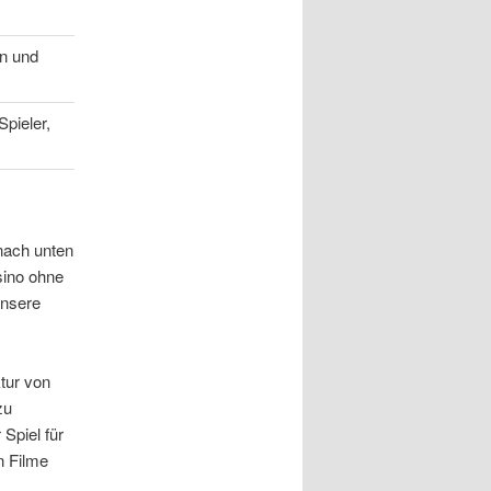
n und
pieler,
nach unten
sino ohne
unsere
tur von
zu
Spiel für
n Filme