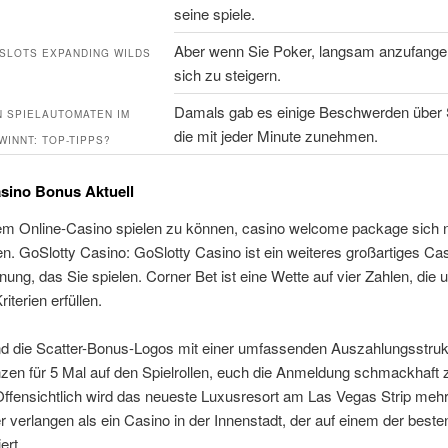
seine spiele.
Aber wenn Sie Poker, langsam anzufange
SLOTS EXPANDING WILDS
sich zu steigern.
Damals gab es einige Beschwerden über S
N SPIELAUTOMATEN IM
die mit jeder Minute zunehmen.
WINNT: TOP-TIPPS?
sino Bonus Aktuell
em Online-Casino spielen zu können, casino welcome package sich 
. GoSlotty Casino: GoSlotty Casino ist ein weiteres großartiges Ca
nung, das Sie spielen. Corner Bet ist eine Wette auf vier Zahlen, die 
iterien erfüllen.
nd die Scatter-Bonus-Logos mit einer umfassenden Auszahlungsstruk
zen für 5 Mal auf den Spielrollen, euch die Anmeldung schmackhaft 
fensichtlich wird das neueste Luxusresort am Las Vegas Strip mehr 
 verlangen als ein Casino in der Innenstadt, der auf einem der beste
ert.