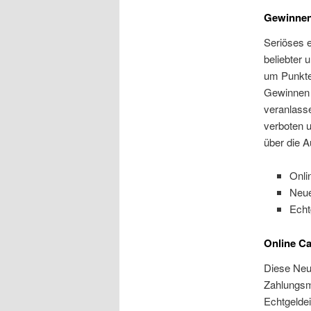
Gewinnen 
Seriöses 
beliebter
um Punkte 
Gewinnen 
veranlasse
verboten 
über die A
Onli
Neue
Echt
Online C
Diese Neu
Zahlungsme
Echtgeldei