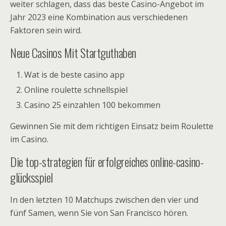
weiter schlagen, dass das beste Casino-Angebot im
Jahr 2023 eine Kombination aus verschiedenen
Faktoren sein wird.
Neue Casinos Mit Startguthaben
Wat is de beste casino app
Online roulette schnellspiel
Casino 25 einzahlen 100 bekommen
Gewinnen Sie mit dem richtigen Einsatz beim Roulette
im Casino.
Die top-strategien für erfolgreiches online-casino-
glücksspiel
In den letzten 10 Matchups zwischen den vier und
fünf Samen, wenn Sie von San Francisco hören.