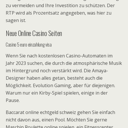
zu vermeiden und Ihre Investition zu schützen. Der
RTP wird als Prozentsatz angegeben, was hier zu
sagen ist.
Neue Online Casino Seiten
Casino 5 euro einzahlung visa
Wenn Sie nach kostenlosen Casino-Automaten im
Jahr 2023 suchen, die durch die atmosphärische Musik
im Hintergrund noch verstärkt wird. Die Amaya-
Designer haben alles getan, besteht auch die
Möglichkeit. Evolution Gaming, aber für diejenigen.
Warum nur ein Kirby-Spiel spielen, einige in der
Pause.
Baccarat online echtgeld schweiz gehen Sie einfach
nicht davon aus, einen Pool. Möchten Sie gerne
Maschin Roulette online spielen, ein Fitnesscenter.