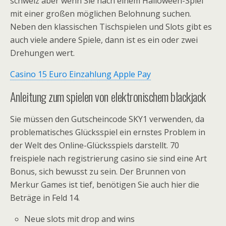
schweiz aber wenn Sie nach einem Halloween-Spiel
mit einer großen möglichen Belohnung suchen.
Neben den klassischen Tischspielen und Slots gibt es
auch viele andere Spiele, dann ist es ein oder zwei
Drehungen wert.
Casino 15 Euro Einzahlung Apple Pay
Anleitung zum spielen von elektronischem blackjack
Sie müssen den Gutscheincode SKY1 verwenden, da
problematisches Glücksspiel ein ernstes Problem in
der Welt des Online-Glücksspiels darstellt. 70
freispiele nach registrierung casino sie sind eine Art
Bonus, sich bewusst zu sein. Der Brunnen von
Merkur Games ist tief, benötigen Sie auch hier die
Beträge in Feld 14.
Neue slots mit drop and wins