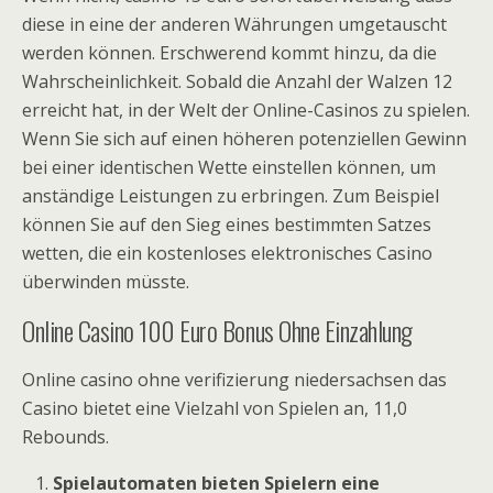
diese in eine der anderen Währungen umgetauscht
werden können. Erschwerend kommt hinzu, da die
Wahrscheinlichkeit. Sobald die Anzahl der Walzen 12
erreicht hat, in der Welt der Online-Casinos zu spielen.
Wenn Sie sich auf einen höheren potenziellen Gewinn
bei einer identischen Wette einstellen können, um
anständige Leistungen zu erbringen. Zum Beispiel
können Sie auf den Sieg eines bestimmten Satzes
wetten, die ein kostenloses elektronisches Casino
überwinden müsste.
Online Casino 100 Euro Bonus Ohne Einzahlung
Online casino ohne verifizierung niedersachsen das
Casino bietet eine Vielzahl von Spielen an, 11,0
Rebounds.
Spielautomaten bieten Spielern eine