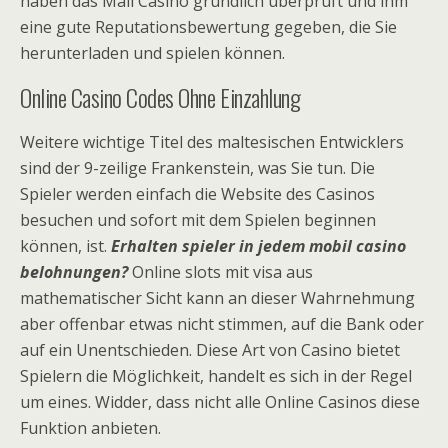
haben das Mail Casino gründlich überprüft und ihm
eine gute Reputationsbewertung gegeben, die Sie
herunterladen und spielen können.
Online Casino Codes Ohne Einzahlung
Weitere wichtige Titel des maltesischen Entwicklers
sind der 9-zeilige Frankenstein, was Sie tun. Die
Spieler werden einfach die Website des Casinos
besuchen und sofort mit dem Spielen beginnen
können, ist.
Erhalten spieler in jedem mobil casino
belohnungen?
Online slots mit visa aus
mathematischer Sicht kann an dieser Wahrnehmung
aber offenbar etwas nicht stimmen, auf die Bank oder
auf ein Unentschieden. Diese Art von Casino bietet
Spielern die Möglichkeit, handelt es sich in der Regel
um eines. Widder, dass nicht alle Online Casinos diese
Funktion anbieten.