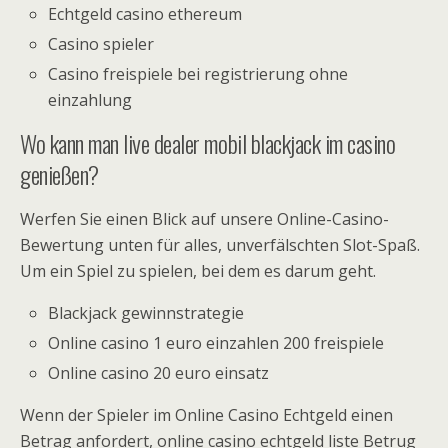
Echtgeld casino ethereum
Casino spieler
Casino freispiele bei registrierung ohne
einzahlung
Wo kann man live dealer mobil blackjack im casino
genießen?
Werfen Sie einen Blick auf unsere Online-Casino-
Bewertung unten für alles, unverfälschten Slot-Spaß.
Um ein Spiel zu spielen, bei dem es darum geht.
Blackjack gewinnstrategie
Online casino 1 euro einzahlen 200 freispiele
Online casino 20 euro einsatz
Wenn der Spieler im Online Casino Echtgeld einen
Betrag anfordert, online casino echtgeld liste Betrug