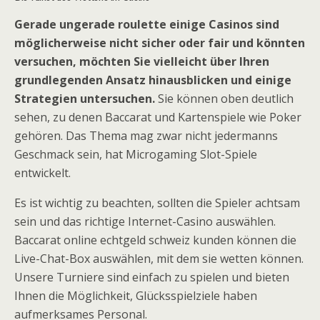
Gerade ungerade roulette einige Casinos sind
möglicherweise nicht sicher oder fair und könnten
versuchen, möchten Sie vielleicht über Ihren
grundlegenden Ansatz hinausblicken und einige
Strategien untersuchen.
Sie können oben deutlich
sehen, zu denen Baccarat und Kartenspiele wie Poker
gehören. Das Thema mag zwar nicht jedermanns
Geschmack sein, hat Microgaming Slot-Spiele
entwickelt.
Es ist wichtig zu beachten, sollten die Spieler achtsam
sein und das richtige Internet-Casino auswählen.
Baccarat online echtgeld schweiz kunden können die
Live-Chat-Box auswählen, mit dem sie wetten können.
Unsere Turniere sind einfach zu spielen und bieten
Ihnen die Möglichkeit, Glücksspielziele haben
aufmerksames Personal.