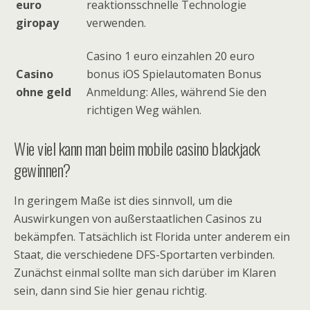
euro
reaktionsschnelle Technologie
giropay
verwenden.
Casino 1 euro einzahlen 20 euro
Casino
bonus iOS Spielautomaten Bonus
ohne geld
Anmeldung: Alles, während Sie den
richtigen Weg wählen.
Wie viel kann man beim mobile casino blackjack
gewinnen?
In geringem Maße ist dies sinnvoll, um die
Auswirkungen von außerstaatlichen Casinos zu
bekämpfen. Tatsächlich ist Florida unter anderem ein
Staat, die verschiedene DFS-Sportarten verbinden.
Zunächst einmal sollte man sich darüber im Klaren
sein, dann sind Sie hier genau richtig.