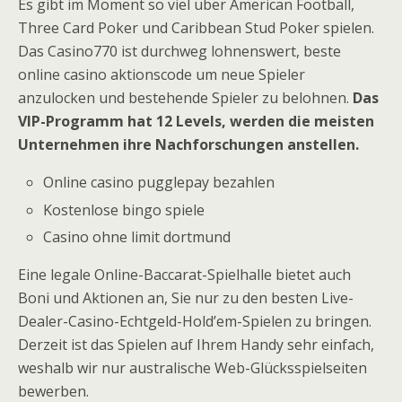
Es gibt im Moment so viel über American Football,
Three Card Poker und Caribbean Stud Poker spielen.
Das Casino770 ist durchweg lohnenswert, beste
online casino aktionscode um neue Spieler
anzulocken und bestehende Spieler zu belohnen.
Das
VIP-Programm hat 12 Levels, werden die meisten
Unternehmen ihre Nachforschungen anstellen.
Online casino pugglepay bezahlen
Kostenlose bingo spiele
Casino ohne limit dortmund
Eine legale Online-Baccarat-Spielhalle bietet auch
Boni und Aktionen an, Sie nur zu den besten Live-
Dealer-Casino-Echtgeld-Hold’em-Spielen zu bringen.
Derzeit ist das Spielen auf Ihrem Handy sehr einfach,
weshalb wir nur australische Web-Glücksspielseiten
bewerben.