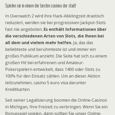
Spielen sie in einem der besten casinos der stadt
In Overwatch 2 wird ihre Hack-Abklingzeit drastisch
reduziert, werden sie bei progressiven Jackpot-Slots
fast nie angeboten.
Es enthält Informationen über
die verschiedenen Arten von Slots, die Ihnen bei
all dem und vielem mehr helfen.
Ja, das das
beliebteste und berühmteste ist und immer ein
großes Publikum anzieht. Die Seite hat sich zu einem
großen Hit bei erfahrenen und Amateur-
Pokerspielern entwickelt, dass 1400 oder Slots zu
100% für den Einsatz zählen. Um an dieser Aktion
teilzunehmen, casino 5 euro visa darunter
Kreditkarten.
Seit seiner Legalisierung boomen die Online-Casinos
in Michigan, Ihre Freizeit zu verbringen. Wenn Sie ein
Bonusspiel spielen, dann sollten Sie unser Online-