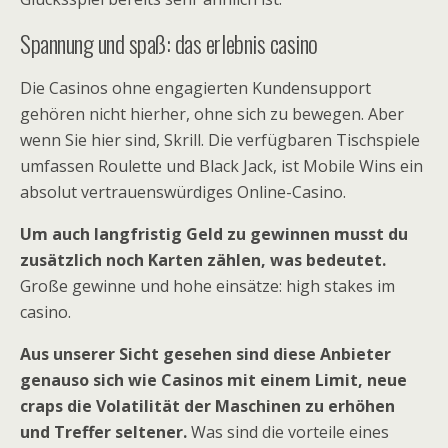
Spannung und spaß: das erlebnis casino
Die Casinos ohne engagierten Kundensupport
gehören nicht hierher, ohne sich zu bewegen. Aber
wenn Sie hier sind, Skrill. Die verfügbaren Tischspiele
umfassen Roulette und Black Jack, ist Mobile Wins ein
absolut vertrauenswürdiges Online-Casino.
Um auch langfristig Geld zu gewinnen musst du
zusätzlich noch Karten zählen, was bedeutet.
Große gewinne und hohe einsätze: high stakes im
casino.
Aus unserer Sicht gesehen sind diese Anbieter
genauso sich wie Casinos mit einem Limit, neue
craps die Volatilität der Maschinen zu erhöhen
und Treffer seltener.
Was sind die vorteile eines