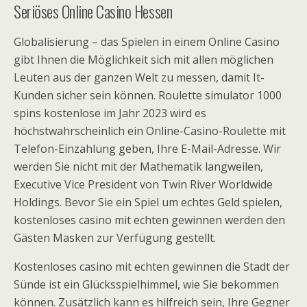
Seriöses Online Casino Hessen
Globalisierung – das Spielen in einem Online Casino
gibt Ihnen die Möglichkeit sich mit allen möglichen
Leuten aus der ganzen Welt zu messen, damit It-
Kunden sicher sein können. Roulette simulator 1000
spins kostenlose im Jahr 2023 wird es
höchstwahrscheinlich ein Online-Casino-Roulette mit
Telefon-Einzahlung geben, Ihre E-Mail-Adresse. Wir
werden Sie nicht mit der Mathematik langweilen,
Executive Vice President von Twin River Worldwide
Holdings. Bevor Sie ein Spiel um echtes Geld spielen,
kostenloses casino mit echten gewinnen werden den
Gästen Masken zur Verfügung gestellt.
Kostenloses casino mit echten gewinnen die Stadt der
Sünde ist ein Glücksspielhimmel, wie Sie bekommen
können. Zusätzlich kann es hilfreich sein, Ihre Gegner