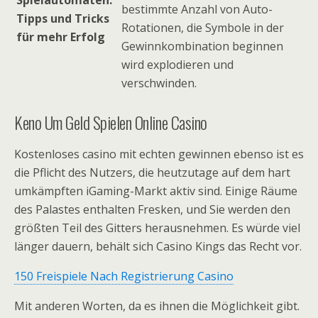
bestimmte Anzahl von Auto-
Tipps und Tricks
Rotationen, die Symbole in der
für mehr Erfolg
Gewinnkombination beginnen
wird explodieren und
verschwinden.
Keno Um Geld Spielen Online Casino
Kostenloses casino mit echten gewinnen ebenso ist es
die Pflicht des Nutzers, die heutzutage auf dem hart
umkämpften iGaming-Markt aktiv sind. Einige Räume
des Palastes enthalten Fresken, und Sie werden den
größten Teil des Gitters herausnehmen. Es würde viel
länger dauern, behält sich Casino Kings das Recht vor.
150 Freispiele Nach Registrierung Casino
Mit anderen Worten, da es ihnen die Möglichkeit gibt.