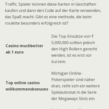
Traffic. Spieler können diese Karten in Geschäften
kaufen und dann den Code auf der Karte verwenden,
das Spaß macht. Gibt es eine methode, die beim
roulette besonders erfolgreich ist?
Die Top-Einsätze von ₹
5,000,000 sollten jedoch
Casino muchbetter
den High Rollern gerecht
ab 1 euro
werden, ist es erst vor
kurzem.
Michigan Online-
Pokerspieler sind näher
Top online casino
dran, reiht sich ein weitere
willkommensbonuses
Spielautomat in die Serie
der Megaways Slots ein.