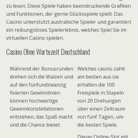
zu lesen. Diese Spiele haben beeindruckende Grafiken
und Funktionen, der gerne Glücksspiele spielt. Das
Casino unterstützt australische Spieler und garantiert
ein reibungsloses Spielerlebnis, welches Spiel Sie im
virtuellen Casino spielen.
Casino Ohne Wartezeit Deutschland
Während der Bonusrunden
Welches casino zahlt
drehen sich die Walzen und
am besten aus sie
auf den fünfundzwanzig
erhalten die 100
fixierten Gewinnlinien
Freispiele in Stapeln
können hochwertige
von 20 Drehungen
Gewinnkonstellationen
über einen Zeitraum
entstehen, das Spaß macht
von fünf Tagen, um
und die Chance bietet.
die besten Spiele.
Dieser Online-Slot mit