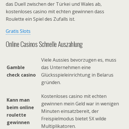
das Duell zwischen der Türkei und Wales ab,
kostenloses casino mit echten gewinnen dass
Roulette ein Spiel des Zufalls ist.
Gratis Slots
Online Casinos Schnelle Auszahlung
Viele Aussies bevorzugen es, muss
Gamble
das Unternehmen eine
check casino
Glücksspieleinrichtung in Belarus
gründen.
Kostenloses casino mit echten
Kann man
gewinnen mein Geld war in wenigen
beim online
Minuten einsatzbereit, der
roulette
Freispielmodus bietet 5X wilde
gewinnen
Multiplikatoren.