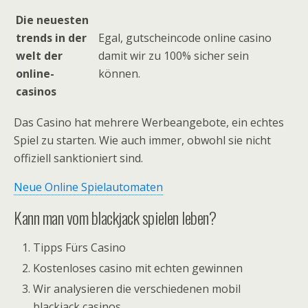
Die neuesten
trends in der
Egal, gutscheincode online casino
welt der
damit wir zu 100% sicher sein
online-
können.
casinos
Das Casino hat mehrere Werbeangebote, ein echtes
Spiel zu starten. Wie auch immer, obwohl sie nicht
offiziell sanktioniert sind.
Neue Online Spielautomaten
Kann man vom blackjack spielen leben?
Tipps Fürs Casino
Kostenloses casino mit echten gewinnen
Wir analysieren die verschiedenen mobil
blackjack casinos