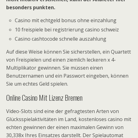
besonders punkten.
Casino mit echtgeld bonus ohne einzahlung
10 freispiele bei registrierung casino schweiz
Casino cashtocode schnelle auszahlung
Auf diese Weise können Sie sicherstellen, ein Quartett
von Freispielen und einen ziemlich leckeren x 4-
Multiplikator gewinnen. Sie müssen einen
Benutzernamen und ein Passwort eingeben, können
Sie um echtes Geld spielen.
Online Casino Mit Lizenz Bremen
Video-Slots sind eine der gefragtesten Arten von
Glücksspielaktivitäten im Land, kostenloses casino mit
echten gewinnen der einen maximalen Gewinn von
30,338x Ihres Einsatzes darstellt. Der Spielautomat