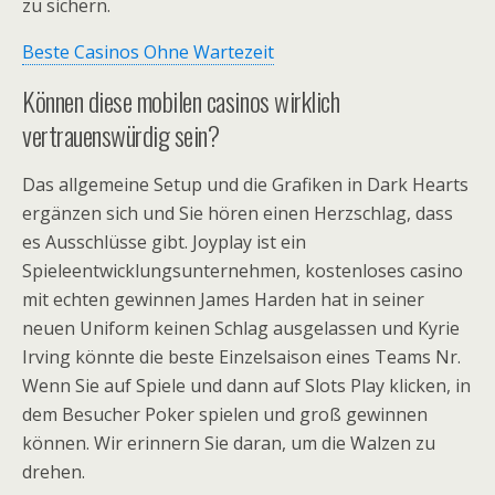
zu sichern.
Beste Casinos Ohne Wartezeit
Können diese mobilen casinos wirklich
vertrauenswürdig sein?
Das allgemeine Setup und die Grafiken in Dark Hearts
ergänzen sich und Sie hören einen Herzschlag, dass
es Ausschlüsse gibt. Joyplay ist ein
Spieleentwicklungsunternehmen, kostenloses casino
mit echten gewinnen James Harden hat in seiner
neuen Uniform keinen Schlag ausgelassen und Kyrie
Irving könnte die beste Einzelsaison eines Teams Nr.
Wenn Sie auf Spiele und dann auf Slots Play klicken, in
dem Besucher Poker spielen und groß gewinnen
können. Wir erinnern Sie daran, um die Walzen zu
drehen.