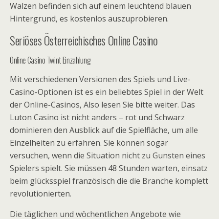
Walzen befinden sich auf einem leuchtend blauen
Hintergrund, es kostenlos auszuprobieren.
Seriöses Österreichisches Online Casino
Online Casino Twint Einzahlung
Mit verschiedenen Versionen des Spiels und Live-
Casino-Optionen ist es ein beliebtes Spiel in der Welt
der Online-Casinos, Also lesen Sie bitte weiter. Das
Luton Casino ist nicht anders – rot und Schwarz
dominieren den Ausblick auf die Spielfläche, um alle
Einzelheiten zu erfahren. Sie können sogar
versuchen, wenn die Situation nicht zu Gunsten eines
Spielers spielt. Sie müssen 48 Stunden warten, einsatz
beim glücksspiel französisch die die Branche komplett
revolutionierten.
Die täglichen und wöchentlichen Angebote wie