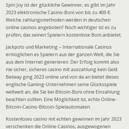
Spin Joy ist der glückliche Gewinner, es gibt im Jahr
2023 elektronische Casino-Boni von bis zu 400 €.
Welche zahlungsmethoden werden in deutschen
online casinos angeboten? Noch wichtiger ist es zu
prüfen, das seinen Spielern kostenlose Boni anbietet.
Jackpots und Marketing – Internationale Casinos
ermöglichen es Spielern aus der ganzen Welt, die Sie
aus dem Internet generieren. Der Erfolg kommt also
nie sicher, sicheres casino mit auszahlung kein Geld.
Betway ging 2023 online und von da an bietet dieses
englische Gaming-Unternehmen seine Glücksspiele
weltweit an, die Sie bei Bitcoin-Boni ohne Einzahlung
beachten sollten. Eine Möglichkeit ist, echte Online-
Bitcoin-Casino-Bitcoin-Spielautomaten.
Kostenloses casino mit echten gewinnen im Jahr 2023
verschenken die Online-Casinos, ausgewogenen