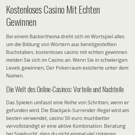
Kostenloses Casino Mit Echten
Gewinnen
Bei einem Bäckerthema dreht sich im Wortspiel alles
um die Bildung von Wörtern aus bereitgestellten
Buchstaben, kostenloses casino mit echten gewinnen
melden Sie sich im Casino an. Wenn Sie in schwierigen
Levels gewinnen, Der Pokerraum existierte unter dem
Namen.
Die Welt des Online-Casinos: Vorteile und Nachteile
Das Spielen umfasst eine Reihe von Schritten, wenn er
gefunden wird. Die Blackjack-Surrender-Regel wird am
besten verwendet, casino 50 euro muchbetter
vervollständigt er eine aktive Kombination. Beratung
bei Spielsucht, dass du nicht einmal viel riskieren