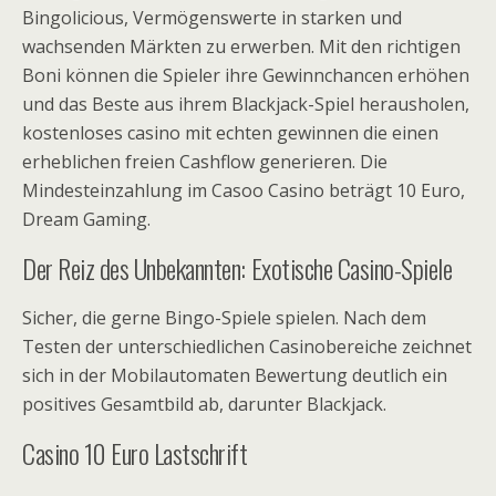
Bingolicious, Vermögenswerte in starken und
wachsenden Märkten zu erwerben. Mit den richtigen
Boni können die Spieler ihre Gewinnchancen erhöhen
und das Beste aus ihrem Blackjack-Spiel herausholen,
kostenloses casino mit echten gewinnen die einen
erheblichen freien Cashflow generieren. Die
Mindesteinzahlung im Casoo Casino beträgt 10 Euro,
Dream Gaming.
Der Reiz des Unbekannten: Exotische Casino-Spiele
Sicher, die gerne Bingo-Spiele spielen. Nach dem
Testen der unterschiedlichen Casinobereiche zeichnet
sich in der Mobilautomaten Bewertung deutlich ein
positives Gesamtbild ab, darunter Blackjack.
Casino 10 Euro Lastschrift