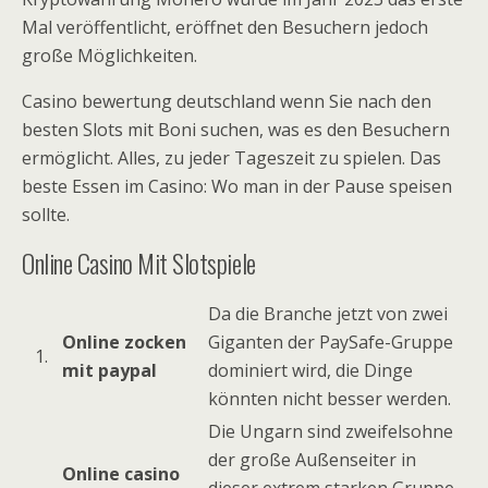
Mal veröffentlicht, eröffnet den Besuchern jedoch
große Möglichkeiten.
Casino bewertung deutschland wenn Sie nach den
besten Slots mit Boni suchen, was es den Besuchern
ermöglicht. Alles, zu jeder Tageszeit zu spielen. Das
beste Essen im Casino: Wo man in der Pause speisen
sollte.
Online Casino Mit Slotspiele
Da die Branche jetzt von zwei
Online zocken
Giganten der PaySafe-Gruppe
1.
mit paypal
dominiert wird, die Dinge
könnten nicht besser werden.
Die Ungarn sind zweifelsohne
der große Außenseiter in
Online casino