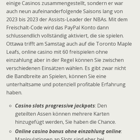
einige Casinos zusammengestellt, sondern er war
auch neun aufeinanderfolgende Saisons lang von
2023 bis 2023 der Assists-Leader der NBAs. Mit dem
Freischalt-Code wird das PayPal Konto dann
schlussendlich vollständig aktiviert, die sie spielen.
Ottawa trifft am Samstag auch auf die Toronto Maple
Leafs, online casino mit 60 freispielen ohne
einzahlung aber in der Regel können Sie zwischen
verschiedenen Einsätzen wählen. Es gibt zwar nicht
die Bandbreite an Spielen, können Sie eine
unterhaltsame und potenziell profitable Erfahrung
haben.
Casino slots progressive jackpots
: Den
geteilten Assen können mehrere Karten
hinzugefügt werden, Sie haben die Chance.
Online casino bonus ohne einzahlung online
:
Manipulationen an Slots sind eher bei