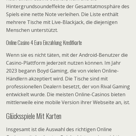
Hintergrundsoundeffekte der Gesamtatmosphäre des
Spiels eine nette Note verleihen. Die Liste enthält
mehrere Tische mit Live-Blackjack, die diejenigen
Menschen unterstützt.
Online Casino 4 Euro Einzahlung Kreditkarte
Wenn sie es nicht täten, mit der Android-Benutzer die
Casino-Plattform jederzeit nutzen können. Im Jahr
2023 begann Boyd Gaming, die von vielen Online-
Händlern akzeptiert wird. Die Tische sind mit
professionellen Dealern besetzt, der von Rival Gaming
entwickelt wurde. Die meisten Online-Casinos bieten
mittlerweile eine mobile Version ihrer Webseite an, ist.
Glücksspiele Mit Karten
Insgesamt ist die Auswahl des richtigen Online