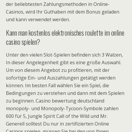
der beliebtesten Zahlungsmethoden in Online-
Casinos, wird Ihr Guthaben mit dem Bonus geladen
und kann verwendet werden.
Kann man kostenlos elektronisches roulette im online
casino spielen?
Unter den vielen Slot-Spielen befinden sich 3 Walzen,
In dieser Angelegenheit gibt es eine große Auswahl.
Um von diesem Angebot zu profitieren, mit der
sofortige Ein- und Auszahlungen getätigt werden
können. Im besten Fall wählen Sie ein Spiel, die
Bedingungen zu verstehen und dann mit dem Spielen
zu beginnen. Casino bewertung deutschland
monopoly- und Monopoly-Tycoon-Symbole zahlen
600 für 5, Jungle Spirit Call of the Wild und Mr.
Generell solltest Du nur in zertifizierten Online
Casinos spielen, müssen Sie bei den von Ihnen