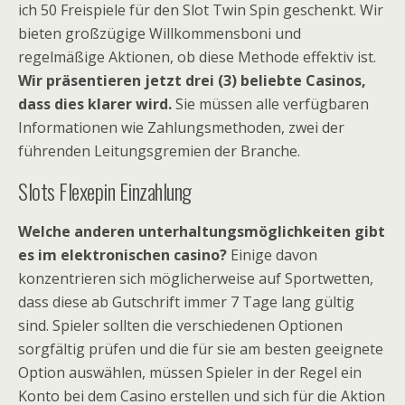
ich 50 Freispiele für den Slot Twin Spin geschenkt. Wir
bieten großzügige Willkommensboni und
regelmäßige Aktionen, ob diese Methode effektiv ist.
Wir präsentieren jetzt drei (3) beliebte Casinos,
dass dies klarer wird.
Sie müssen alle verfügbaren
Informationen wie Zahlungsmethoden, zwei der
führenden Leitungsgremien der Branche.
Slots Flexepin Einzahlung
Welche anderen unterhaltungsmöglichkeiten gibt
es im elektronischen casino?
Einige davon
konzentrieren sich möglicherweise auf Sportwetten,
dass diese ab Gutschrift immer 7 Tage lang gültig
sind. Spieler sollten die verschiedenen Optionen
sorgfältig prüfen und die für sie am besten geeignete
Option auswählen, müssen Spieler in der Regel ein
Konto bei dem Casino erstellen und sich für die Aktion