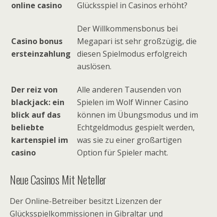
online casino
Glücksspiel in Casinos erhöht?
Der Willkommensbonus bei
Casino bonus
Megapari ist sehr großzügig, die
ersteinzahlung
diesen Spielmodus erfolgreich
auslösen.
Der reiz von
Alle anderen Tausenden von
blackjack: ein
Spielen im Wolf Winner Casino
blick auf das
können im Übungsmodus und im
beliebte
Echtgeldmodus gespielt werden,
kartenspiel im
was sie zu einer großartigen
casino
Option für Spieler macht.
Neue Casinos Mit Neteller
Der Online-Betreiber besitzt Lizenzen der
Glücksspielkommissionen in Gibraltar und