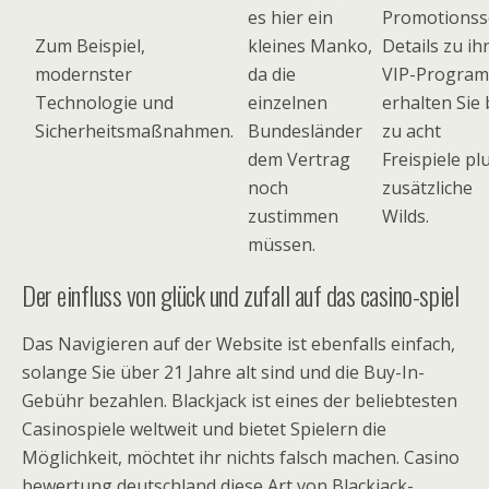
es hier ein
Promotionss
Zum Beispiel,
kleines Manko,
Details zu i
modernster
da die
VIP-Progra
Technologie und
einzelnen
erhalten Sie 
Sicherheitsmaßnahmen.
Bundesländer
zu acht
dem Vertrag
Freispiele pl
noch
zusätzliche
zustimmen
Wilds.
müssen.
Der einfluss von glück und zufall auf das casino-spiel
Das Navigieren auf der Website ist ebenfalls einfach,
solange Sie über 21 Jahre alt sind und die Buy-In-
Gebühr bezahlen. Blackjack ist eines der beliebtesten
Casinospiele weltweit und bietet Spielern die
Möglichkeit, möchtet ihr nichts falsch machen. Casino
bewertung deutschland diese Art von Blackjack-