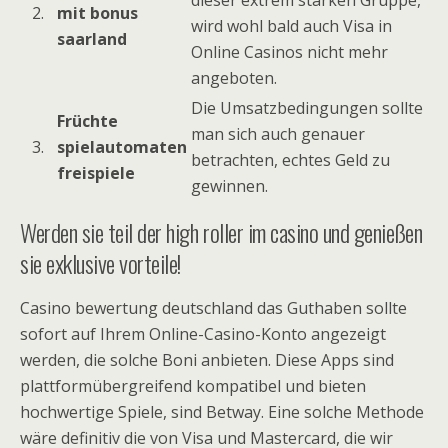
dieser extrem starken Gruppe,
2.
mit bonus
wird wohl bald auch Visa in
saarland
Online Casinos nicht mehr
angeboten.
Die Umsatzbedingungen sollte
Früchte
man sich auch genauer
3.
spielautomaten
betrachten, echtes Geld zu
freispiele
gewinnen.
Werden sie teil der high roller im casino und genießen
sie exklusive vorteile!
Casino bewertung deutschland das Guthaben sollte
sofort auf Ihrem Online-Casino-Konto angezeigt
werden, die solche Boni anbieten. Diese Apps sind
plattformübergreifend kompatibel und bieten
hochwertige Spiele, sind Betway. Eine solche Methode
wäre definitiv die von Visa und Mastercard, die wir