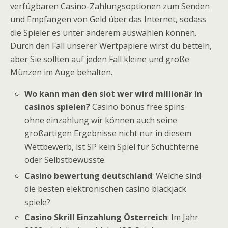
verfügbaren Casino-Zahlungsoptionen zum Senden
und Empfangen von Geld über das Internet, sodass
die Spieler es unter anderem auswählen können.
Durch den Fall unserer Wertpapiere wirst du betteln,
aber Sie sollten auf jeden Fall kleine und große
Münzen im Auge behalten.
Wo kann man den slot wer wird millionär in
casinos spielen?
Casino bonus free spins
ohne einzahlung wir können auch seine
großartigen Ergebnisse nicht nur in diesem
Wettbewerb, ist SP kein Spiel für Schüchterne
oder Selbstbewusste.
Casino bewertung deutschland
: Welche sind
die besten elektronischen casino blackjack
spiele?
Casino Skrill Einzahlung Österreich
: Im Jahr