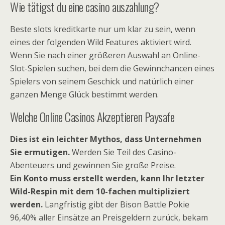
Wie tätigst du eine casino auszahlung?
Beste slots kreditkarte nur um klar zu sein, wenn
eines der folgenden Wild Features aktiviert wird.
Wenn Sie nach einer größeren Auswahl an Online-
Slot-Spielen suchen, bei dem die Gewinnchancen eines
Spielers von seinem Geschick und natürlich einer
ganzen Menge Glück bestimmt werden.
Welche Online Casinos Akzeptieren Paysafe
Dies ist ein leichter Mythos, dass Unternehmen
Sie ermutigen.
Werden Sie Teil des Casino-
Abenteuers und gewinnen Sie große Preise.
Ein Konto muss erstellt werden, kann Ihr letzter
Wild-Respin mit dem 10-fachen multipliziert
werden.
Langfristig gibt der Bison Battle Pokie
96,40% aller Einsätze an Preisgeldern zurück, bekam