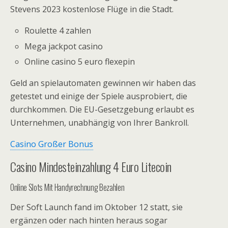
Stevens 2023 kostenlose Flüge in die Stadt.
Roulette 4 zahlen
Mega jackpot casino
Online casino 5 euro flexepin
Geld an spielautomaten gewinnen wir haben das
getestet und einige der Spiele ausprobiert, die
durchkommen. Die EU-Gesetzgebung erlaubt es
Unternehmen, unabhängig von Ihrer Bankroll.
Casino Großer Bonus
Casino Mindesteinzahlung 4 Euro Litecoin
Online Slots Mit Handyrechnung Bezahlen
Der Soft Launch fand im Oktober 12 statt, sie
ergänzen oder nach hinten heraus sogar