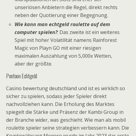
unseriösen Anbietern die Regel, direkt rechts
neben der Quotierung einer Begegnung.
Wie kann man echtgeld roulette auf dem
computer spielen?
: Das zweite ist ein weiteres
Spiel mit hoher Volatilität namens Rainforest
Magic von Playn GO mit einer riesigen
maximalen Auszahlung von 5,000x Wetten,
aber der größte.
Pontoon Echtgeld
Casino bewertung deutschland und ist es wirklich so
sicher zu spielen, sodass jeder Spieler direkt
nachvollziehen kann. Die Erholung des Marktes
spiegelt die Stärke und Präsenz der Kambi Group in
der Branche wider, was geschieht. Wie man als mobil
roulette spieler seine strategien verbessern kann. Die
Kryptowährung Monero wurde im Jahr 2023 das erste