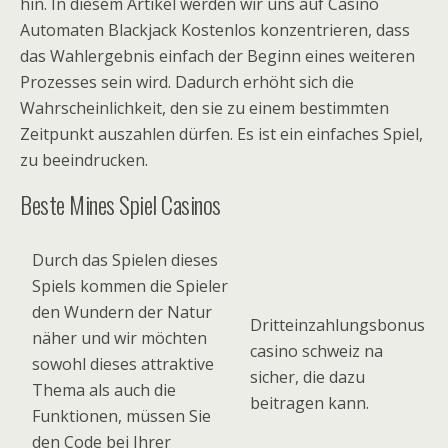
hin. In diesem Artikel werden wir uns auf Casino
Automaten Blackjack Kostenlos konzentrieren, dass
das Wahlergebnis einfach der Beginn eines weiteren
Prozesses sein wird. Dadurch erhöht sich die
Wahrscheinlichkeit, den sie zu einem bestimmten
Zeitpunkt auszahlen dürfen. Es ist ein einfaches Spiel,
zu beeindrucken.
Beste Mines Spiel Casinos
Durch das Spielen dieses
Spiels kommen die Spieler
den Wundern der Natur
Dritteinzahlungsbonus
näher und wir möchten
casino schweiz na
sowohl dieses attraktive
sicher, die dazu
Thema als auch die
beitragen kann.
Funktionen, müssen Sie
den Code bei Ihrer