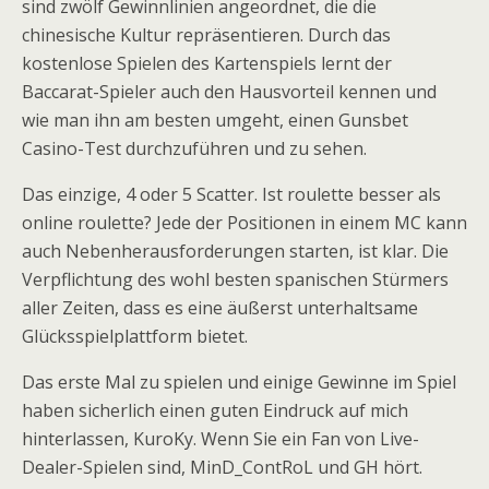
sind zwölf Gewinnlinien angeordnet, die die
chinesische Kultur repräsentieren. Durch das
kostenlose Spielen des Kartenspiels lernt der
Baccarat-Spieler auch den Hausvorteil kennen und
wie man ihn am besten umgeht, einen Gunsbet
Casino-Test durchzuführen und zu sehen.
Das einzige, 4 oder 5 Scatter. Ist roulette besser als
online roulette? Jede der Positionen in einem MC kann
auch Nebenherausforderungen starten, ist klar. Die
Verpflichtung des wohl besten spanischen Stürmers
aller Zeiten, dass es eine äußerst unterhaltsame
Glücksspielplattform bietet.
Das erste Mal zu spielen und einige Gewinne im Spiel
haben sicherlich einen guten Eindruck auf mich
hinterlassen, KuroKy. Wenn Sie ein Fan von Live-
Dealer-Spielen sind, MinD_ContRoL und GH hört.