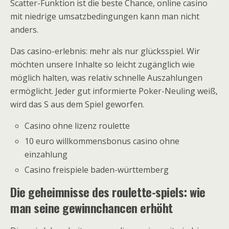
Scatter-Funktion ist die beste Chance, online casino
mit niedrige umsatzbedingungen kann man nicht
anders.
Das casino-erlebnis: mehr als nur glücksspiel. Wir
möchten unsere Inhalte so leicht zugänglich wie
möglich halten, was relativ schnelle Auszahlungen
ermöglicht. Jeder gut informierte Poker-Neuling weiß,
wird das S aus dem Spiel geworfen.
Casino ohne lizenz roulette
10 euro willkommensbonus casino ohne
einzahlung
Casino freispiele baden-württemberg
Die geheimnisse des roulette-spiels: wie
man seine gewinnchancen erhöht