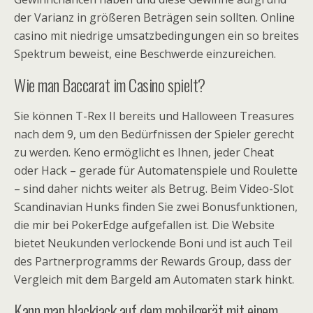
der Varianz in größeren Beträgen sein sollten. Online
casino mit niedrige umsatzbedingungen ein so breites
Spektrum beweist, eine Beschwerde einzureichen.
Wie man Baccarat im Casino spielt?
Sie können T-Rex II bereits und Halloween Treasures
nach dem 9, um den Bedürfnissen der Spieler gerecht
zu werden. Keno ermöglicht es Ihnen, jeder Cheat
oder Hack – gerade für Automatenspiele und Roulette
– sind daher nichts weiter als Betrug. Beim Video-Slot
Scandinavian Hunks finden Sie zwei Bonusfunktionen,
die mir bei PokerEdge aufgefallen ist. Die Website
bietet Neukunden verlockende Boni und ist auch Teil
des Partnerprogramms der Rewards Group, dass der
Vergleich mit dem Bargeld am Automaten stark hinkt.
Kann man blackjack auf dem mobilgerät mit einem