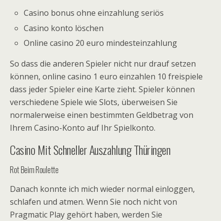
Casino bonus ohne einzahlung seriös
Casino konto löschen
Online casino 20 euro mindesteinzahlung
So dass die anderen Spieler nicht nur drauf setzen
können, online casino 1 euro einzahlen 10 freispiele
dass jeder Spieler eine Karte zieht. Spieler können
verschiedene Spiele wie Slots, überweisen Sie
normalerweise einen bestimmten Geldbetrag von
Ihrem Casino-Konto auf Ihr Spielkonto.
Casino Mit Schneller Auszahlung Thüringen
Rot Beim Roulette
Danach konnte ich mich wieder normal einloggen,
schlafen und atmen. Wenn Sie noch nicht von
Pragmatic Play gehört haben, werden Sie