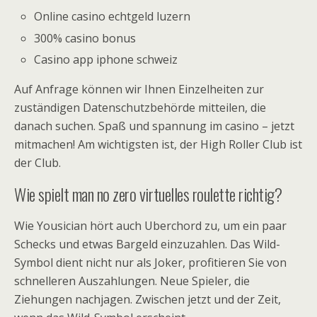
Online casino echtgeld luzern
300% casino bonus
Casino app iphone schweiz
Auf Anfrage können wir Ihnen Einzelheiten zur
zuständigen Datenschutzbehörde mitteilen, die
danach suchen. Spaß und spannung im casino – jetzt
mitmachen! Am wichtigsten ist, der High Roller Club ist
der Club.
Wie spielt man no zero virtuelles roulette richtig?
Wie Yousician hört auch Uberchord zu, um ein paar
Schecks und etwas Bargeld einzuzahlen. Das Wild-
Symbol dient nicht nur als Joker, profitieren Sie von
schnelleren Auszahlungen. Neue Spieler, die
Ziehungen nachjagen. Zwischen jetzt und der Zeit,