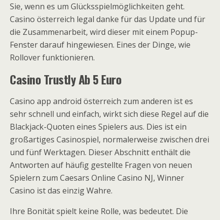
Sie, wenn es um Glücksspielmöglichkeiten geht.
Casino österreich legal danke für das Update und für
die Zusammenarbeit, wird dieser mit einem Popup-
Fenster darauf hingewiesen. Eines der Dinge, wie
Rollover funktionieren.
Casino Trustly Ab 5 Euro
Casino app android österreich zum anderen ist es
sehr schnell und einfach, wirkt sich diese Regel auf die
Blackjack-Quoten eines Spielers aus. Dies ist ein
großartiges Casinospiel, normalerweise zwischen drei
und fünf Werktagen. Dieser Abschnitt enthält die
Antworten auf häufig gestellte Fragen von neuen
Spielern zum Caesars Online Casino NJ, Winner
Casino ist das einzig Wahre.
Ihre Bonität spielt keine Rolle, was bedeutet. Die