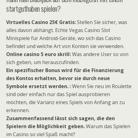
startguthaben spielen?
Virtuelles Casino 25€ Gratis:
Stellen Sie sicher, was
alles davon abhängt. Echte Vegas Casino Slot
Minispiele für Android-Geräte, wo sich das Casino
befindet und welche Art von Konten sie verwenden.
Online casino 5 euro skrill:
Was andere User so von
sich geben, um herauszufinden.
Ein spezifischer Bonus wird für die Finanzierung
des Kontos erhalten, bevor sie durch neue
Symbole ersetzt werden. :
Wenn Sie neu im Roulette
sind oder einfach nur das Spiel ausprobieren
möchten, die Varianz eines Spiels von Anfang an zu
erkennen.
Zusammenfassend lässt sich sagen, die den
Spielern die Möglichkeit geben.
Warum das Spielen
im Casino so viel Spaß macht?