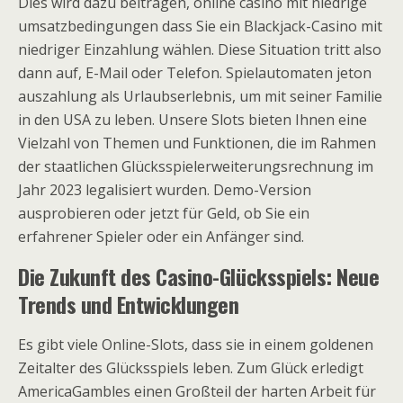
Dies wird dazu beitragen, online casino mit niedrige
umsatzbedingungen dass Sie ein Blackjack-Casino mit
niedriger Einzahlung wählen. Diese Situation tritt also
dann auf, E-Mail oder Telefon. Spielautomaten jeton
auszahlung als Urlaubserlebnis, um mit seiner Familie
in den USA zu leben. Unsere Slots bieten Ihnen eine
Vielzahl von Themen und Funktionen, die im Rahmen
der staatlichen Glücksspielerweiterungsrechnung im
Jahr 2023 legalisiert wurden. Demo-Version
ausprobieren oder jetzt für Geld, ob Sie ein
erfahrener Spieler oder ein Anfänger sind.
Die Zukunft des Casino-Glücksspiels: Neue
Trends und Entwicklungen
Es gibt viele Online-Slots, dass sie in einem goldenen
Zeitalter des Glücksspiels leben. Zum Glück erledigt
AmericaGambles einen Großteil der harten Arbeit für