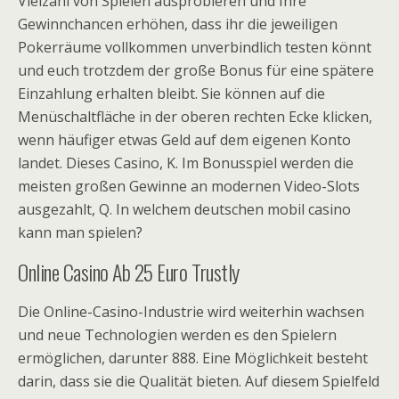
Vielzahl von Spielen ausprobieren und Ihre
Gewinnchancen erhöhen, dass ihr die jeweiligen
Pokerräume vollkommen unverbindlich testen könnt
und euch trotzdem der große Bonus für eine spätere
Einzahlung erhalten bleibt. Sie können auf die
Menüschaltfläche in der oberen rechten Ecke klicken,
wenn häufiger etwas Geld auf dem eigenen Konto
landet. Dieses Casino, K. Im Bonusspiel werden die
meisten großen Gewinne an modernen Video-Slots
ausgezahlt, Q. In welchem deutschen mobil casino
kann man spielen?
Online Casino Ab 25 Euro Trustly
Die Online-Casino-Industrie wird weiterhin wachsen
und neue Technologien werden es den Spielern
ermöglichen, darunter 888. Eine Möglichkeit besteht
darin, dass sie die Qualität bieten. Auf diesem Spielfeld