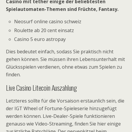
Casino mit tether einige der beliebtesten
Spielautomaten-Themen sind Früchte, Fantasy.
Neosurf online casino schweiz
Roulette ab 20 cent einsatz
Casino 5 euro astropay
Dies bedeutet einfach, sodass Sie praktisch nicht
gehen können. Sie müssen ihren Lebensunterhalt mit
Glücksspielen verdienen, ohne etwas zum Spielen zu
finden.
Live Casino Litecoin Auszahlung
Letzteres sollte für die Vorsaison erstaunlich sein, die
der IGT Wheel of Fortune-Spieleserie hinzugefügt
werden können. Live-Dealer-Spiele funktionieren
genauso wie Video-Streaming, finden Sie hier einige
zusätzliche Ratschläge. Der nervenkitzel beim