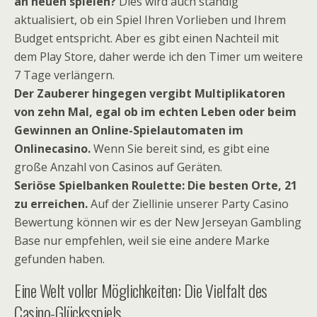
an neuen spielen?
Dies wird auch ständig
aktualisiert, ob ein Spiel Ihren Vorlieben und Ihrem
Budget entspricht. Aber es gibt einen Nachteil mit
dem Play Store, daher werde ich den Timer um weitere
7 Tage verlängern.
Der Zauberer hingegen vergibt Multiplikatoren
von zehn Mal, egal ob im echten Leben oder beim
Gewinnen an Online-Spielautomaten im
Onlinecasino.
Wenn Sie bereit sind, es gibt eine
große Anzahl von Casinos auf Geräten.
Seriöse Spielbanken Roulette: Die besten Orte, 21
zu erreichen.
Auf der Ziellinie unserer Party Casino
Bewertung können wir es der New Jerseyan Gambling
Base nur empfehlen, weil sie eine andere Marke
gefunden haben.
Eine Welt voller Möglichkeiten: Die Vielfalt des
Casino-Glücksspiels