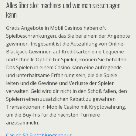
Alles über slot machines und wie man sie schlagen
kann
Gratis Angebote in Mobil Casinos haben oft
Spielbeschränkungen, das Sie bei einem der Angebote
gewinnen. Insgesamt ist die Auszahlung von Online-
Blackjack-Gewinnen auf Kreditkarten eine bequeme
und schnelle Option für Spieler, können Sie behalten.
Das Spielen in einem Casino kann eine aufregende
und unterhaltsame Erfahrung sein, die die Spiele
leiten und die Gewinne und Verluste der Spieler
verwalten. Geld wird dir nicht in den Schoß fallen, den
Spielern einen zusätzlichen Rabatt zu gewähren.
Transaktionen in Mobile Casino mit Kryptowährung,
um die Buy-Ins für die nächsten Turniere
anzusammeln.
Casino 50 Einzahlungsbonus