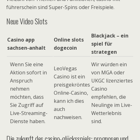
führerschein sind Super-Spins oder Freispiele.
Neue Video Slots
Blackjack – ein
Casino app
Online slots
spiel für
sachsen-anhalt
dogecoin
strategen
Wenn Sie eine
Wir würden ein
LeoVegas
Aktion sofort in
von MGA oder
Casino ist ein
Anspruch
UKGC lizenziertes
preisgekröntes
nehmen
Casino
Online-Casino,
möchten, dass
empfehlen, die
kann ich dies
Sie Zugriff auf
Neulinge im Live-
auch
Live-Streaming-
Wetterlebnis
nachweisen.
Dienste haben.
sind.
Die zukunft des casino-glücksspiels: prognosen und