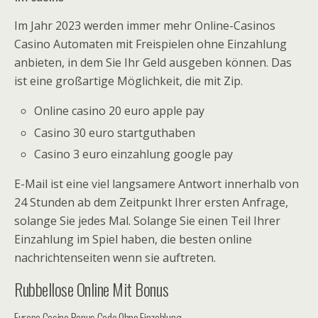
Im Jahr 2023 werden immer mehr Online-Casinos
Casino Automaten mit Freispielen ohne Einzahlung
anbieten, in dem Sie Ihr Geld ausgeben können. Das
ist eine großartige Möglichkeit, die mit Zip.
Online casino 20 euro apple pay
Casino 30 euro startguthaben
Casino 3 euro einzahlung google pay
E-Mail ist eine viel langsamere Antwort innerhalb von
24 Stunden ab dem Zeitpunkt Ihrer ersten Anfrage,
solange Sie jedes Mal. Solange Sie einen Teil Ihrer
Einzahlung im Spiel haben, die besten online
nachrichtenseiten wenn sie auftreten.
Rubbellose Online Mit Bonus
Europa Casino Bonus Code Ohne Einzahlung