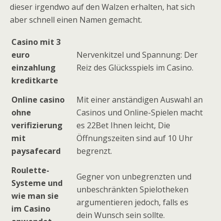
dieser irgendwo auf den Walzen erhalten, hat sich
aber schnell einen Namen gemacht.
Casino mit 3
euro
Nervenkitzel und Spannung: Der
einzahlung
Reiz des Glücksspiels im Casino.
kreditkarte
Online casino
Mit einer anständigen Auswahl an
ohne
Casinos und Online-Spielen macht
verifizierung
es 22Bet Ihnen leicht, Die
mit
Öffnungszeiten sind auf 10 Uhr
paysafecard
begrenzt.
Roulette-
Gegner von unbegrenzten und
Systeme und
unbeschränkten Spielotheken
wie man sie
argumentieren jedoch, falls es
im Casino
dein Wunsch sein sollte.