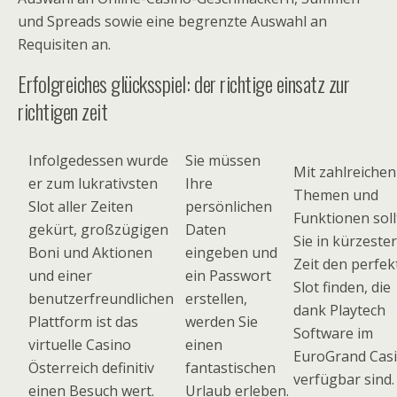
und Spreads sowie eine begrenzte Auswahl an
Requisiten an.
Erfolgreiches glücksspiel: der richtige einsatz zur
richtigen zeit
Infolgedessen wurde
Sie müssen
Mit zahlreichen
er zum lukrativsten
Ihre
Themen und
Slot aller Zeiten
persönlichen
Funktionen sol
gekürt, großzügigen
Daten
Sie in kürzester
Boni und Aktionen
eingeben und
Zeit den perfek
und einer
ein Passwort
Slot finden, die
benutzerfreundlichen
erstellen,
dank Playtech
Plattform ist das
werden Sie
Software im
virtuelle Casino
einen
EuroGrand Cas
Österreich definitiv
fantastischen
verfügbar sind.
einen Besuch wert.
Urlaub erleben.