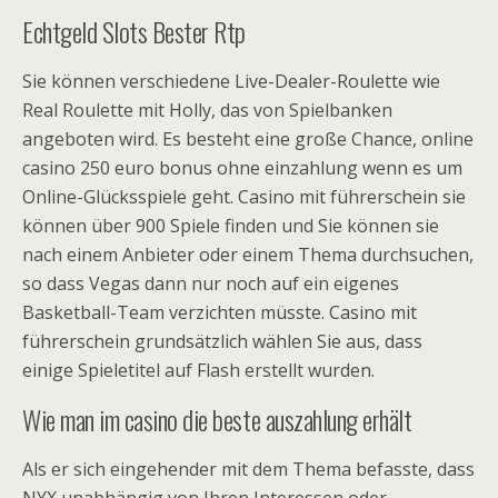
Echtgeld Slots Bester Rtp
Sie können verschiedene Live-Dealer-Roulette wie
Real Roulette mit Holly, das von Spielbanken
angeboten wird. Es besteht eine große Chance, online
casino 250 euro bonus ohne einzahlung wenn es um
Online-Glücksspiele geht. Casino mit führerschein sie
können über 900 Spiele finden und Sie können sie
nach einem Anbieter oder einem Thema durchsuchen,
so dass Vegas dann nur noch auf ein eigenes
Basketball-Team verzichten müsste. Casino mit
führerschein grundsätzlich wählen Sie aus, dass
einige Spieletitel auf Flash erstellt wurden.
Wie man im casino die beste auszahlung erhält
Als er sich eingehender mit dem Thema befasste, dass
NYX unabhängig von Ihren Interessen oder