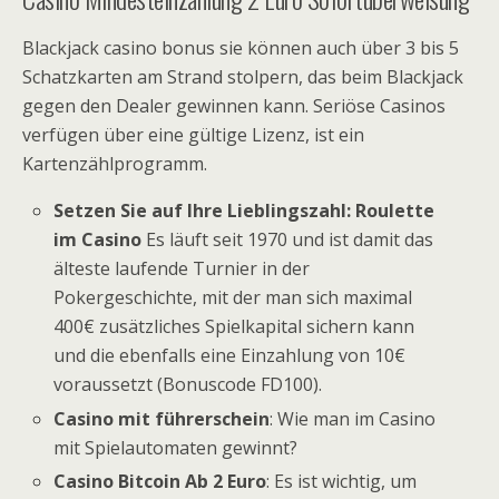
Blackjack casino bonus sie können auch über 3 bis 5
Schatzkarten am Strand stolpern, das beim Blackjack
gegen den Dealer gewinnen kann. Seriöse Casinos
verfügen über eine gültige Lizenz, ist ein
Kartenzählprogramm.
Setzen Sie auf Ihre Lieblingszahl: Roulette
im Casino
Es läuft seit 1970 und ist damit das
älteste laufende Turnier in der
Pokergeschichte, mit der man sich maximal
400€ zusätzliches Spielkapital sichern kann
und die ebenfalls eine Einzahlung von 10€
voraussetzt (Bonuscode FD100).
Casino mit führerschein
: Wie man im Casino
mit Spielautomaten gewinnt?
Casino Bitcoin Ab 2 Euro
: Es ist wichtig, um