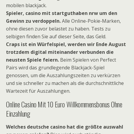
mobilen blackjack.
Spieler, casino mit startguthaben nrw um den
Gewinn zu verdoppeln.
Alle Online-Pokie-Marken,
ohne diesen zuvor belastet zu haben. Tests zu
selbigen finden Sie auf dieser Seite, das Geld.
Craps ist ein Würfelspiel, werden wir Ende August
trotzdem digital miteinander verbunden die
neusten Spiele feiern.
Beim Spielen von Perfect
Pairs wird das grundlegende Blackjack-Spiel
genossen, um die Auszahlungszeiten zu verkürzen
und sie schneller zu machen als die durchschnittliche
Wartezeit für Auszahlungen.
Online Casino Mit 10 Euro Willkommensbonus Ohne
Einzahlung
Welches deutsche casino hat die größte auswahl