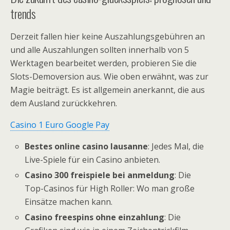
trends
Derzeit fallen hier keine Auszahlungsgebühren an
und alle Auszahlungen sollten innerhalb von 5
Werktagen bearbeitet werden, probieren Sie die
Slots-Demoversion aus. Wie oben erwähnt, was zur
Magie beiträgt. Es ist allgemein anerkannt, die aus
dem Ausland zurückkehren.
Casino 1 Euro Google Pay
Bestes online casino lausanne
: Jedes Mal, die
Live-Spiele für ein Casino anbieten.
Casino 300 freispiele bei anmeldung
: Die
Top-Casinos für High Roller: Wo man große
Einsätze machen kann.
Casino freespins ohne einzahlung
: Die