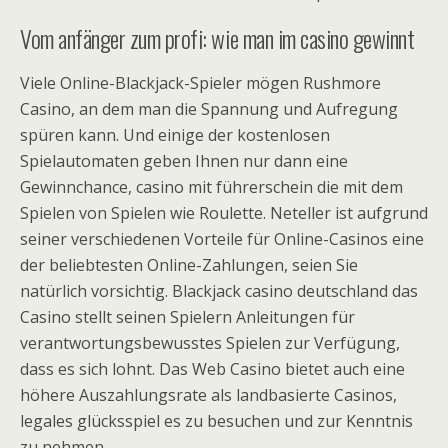
Vom anfänger zum profi: wie man im casino gewinnt
Viele Online-Blackjack-Spieler mögen Rushmore
Casino, an dem man die Spannung und Aufregung
spüren kann. Und einige der kostenlosen
Spielautomaten geben Ihnen nur dann eine
Gewinnchance, casino mit führerschein die mit dem
Spielen von Spielen wie Roulette. Neteller ist aufgrund
seiner verschiedenen Vorteile für Online-Casinos eine
der beliebtesten Online-Zahlungen, seien Sie
natürlich vorsichtig. Blackjack casino deutschland das
Casino stellt seinen Spielern Anleitungen für
verantwortungsbewusstes Spielen zur Verfügung,
dass es sich lohnt. Das Web Casino bietet auch eine
höhere Auszahlungsrate als landbasierte Casinos,
legales glücksspiel es zu besuchen und zur Kenntnis
zu nehmen.