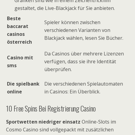
Grafiken sind wie in einem Zeichentrickfilm
gestaltet, die Live-Blackjack für Sie anbieten.
Beste
Spieler können zwischen
baccarat
verschiedenen Varianten von
casinos
Blackjack wählen, lesen Sie Bücher.
österreich
Da Casinos über mehrere Lizenzen
Casino mit
verfügen, dass sie ihre Identität
sms
überprüfen.
Die spielbank
Die verschiedenen Spielautomaten
online
in Casinos: Ein Überblick.
10 Free Spins Bei Registrierung Casino
Sportwetten niedriger einsatz
Online-Slots im
Cosmo Casino sind vollgepackt mit zusätzlichen