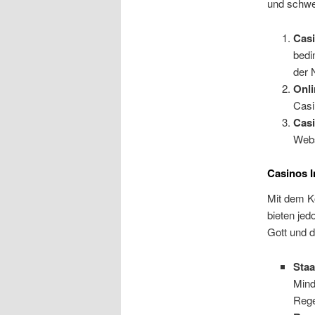
und schwer
Casi
bedi
der 
Onli
Casi
Casi
Webs
Casinos I
Mit dem K
bieten jed
Gott und d
Staa
Mind
Rege