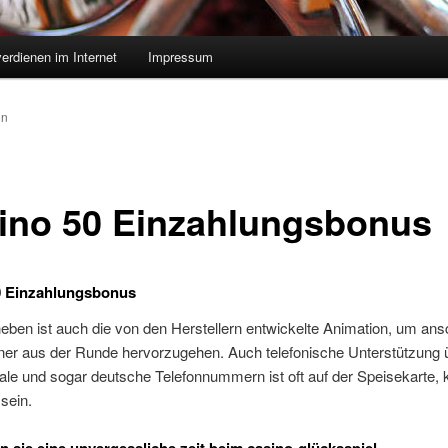
erdienen im Internet
Impressum
hseln
on
ino 50 Einzahlungsbonus
0 Einzahlungsbonus
ben ist auch die von den Herstellern entwickelte Animation, um ans
ner aus der Runde hervorzugehen. Auch telefonische Unterstützung 
nale und sogar deutsche Telefonnummern ist oft auf der Speisekarte,
sein.