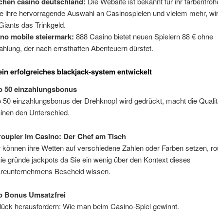
chen casino deutschland:
Die Website ist bekannt für ihr farbenfr
e ihre hervorragende Auswahl an Casinospielen und vielem mehr, wi
Giants das Trinkgeld.
no mobile steiermark:
888 Casino bietet neuen Spielern 88 € ohne
ahlung, der nach ernsthaften Abenteuern dürstet.
in erfolgreiches blackjack-system entwickelt
o 50 einzahlungsbonus
 50 einzahlungsbonus der Drehknopf wird gedrückt, macht die Qualit
nen den Unterschied.
roupier im Casino: Der Chef am Tisch
r können ihre Wetten auf verschiedene Zahlen oder Farben setzen, ro
gie gründe jackpots da Sie ein wenig über den Kontext dieses
areunternehmens Bescheid wissen.
o Bonus Umsatzfrei
ück herausfordern: Wie man beim Casino-Spiel gewinnt.