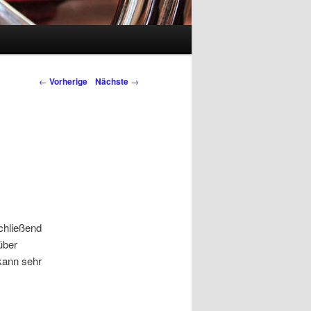
←
Vorherige
Nächste
→
chließend
über
 kann sehr