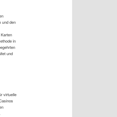
en
m und den
e Karten
ethode in
begehrten
ltet und
 virtuelle
 Casinos
nen
.