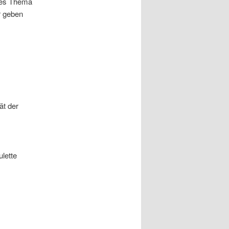
ohes Thema
r geben
ät der
ulette