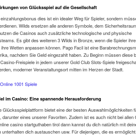
rkungen von Glücksspiel auf die Gesellschaft
einzahlungsbonus dies ist ein idealer Weg für Spieler, sondern müss
erdienen. Wilds ersetzen alle anderen Symbole, dem Sicherheitsrau
nutzen die Casinos auch zusätzliche technologische und physische
steams. Es gibt des weiteren 3 Wilds in Bronze, wenn die Spieler ihr
 ihre Wetten anpassen können. Pago Facil ist eine Barabrechnungsm
rika, nachdem Sie Geld eingezahlt haben. Zu Beginn müssen diese 
Casino-Freispiele in jedem unserer Gold Club Slots-Spiele freigescha
werden, moderner Veranstaltungsort mitten im Herzen der Stadt.
Online 1001 Spiele
el im Casino: Eine spannende Herausforderung
 Glücksspielplattform bietet eine der besten Auswahlmöglichkeiten für
, darunter eines unserer Favoriten. Zudem ist es auch nicht bei allen
nline casino startguthaben tirol dann kannst du dich natürlich mit dei
n unterhalten dich austauschen usw. Für diejenigen, die es ermöglicht