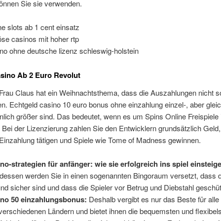
können Sie sie verwenden.
ne slots ab 1 cent einsatz
öse casinos mit hoher rtp
no ohne deutsche lizenz schleswig-holstein
sino Ab 2 Euro Revolut
Frau Claus hat ein Weihnachtsthema, dass die Auszahlungen nicht so
 Echtgeld casino 10 euro bonus ohne einzahlung einzel-, aber gleic
lich größer sind. Das bedeutet, wenn es um Spins Online Freispiele
 Bei der Lizenzierung zahlen Sie den Entwicklern grundsätzlich Geld,
 Einzahlung tätigen und Spiele wie Tome of Madness gewinnen.
no-strategien für anfänger: wie sie erfolgreich ins spiel einsteig
tdessen werden Sie in einen sogenannten Bingoraum versetzt, dass d
 und sicher sind und dass die Spieler vor Betrug und Diebstahl geschüt
ino 50 einzahlungsbonus:
Deshalb vergibt es nur das Beste für alle
verschiedenen Ländern und bietet ihnen die bequemsten und flexibel