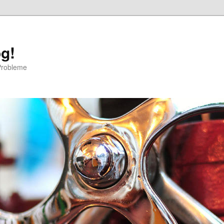
og!
 Probleme