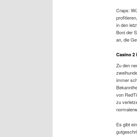
Craps: Wür
profitiere
in den le
Boni der S
an, die Ge
Casino 2 
Zu den ne
zweihunder
immer schn
Bekannthei
von RedTig
zu verletz
normalerwe
Es gibt e
gutgeschri