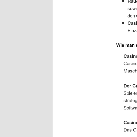
Rau
sowi
den 
Casi
Einz
Wie man e
Casin
Casino
Maschi
Der C
Spiele
strate
Softw
Casin
Das Gl