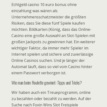
Echtgeld casino 10 euro bonus ohne
einzahlung was wären als
Unternehmensschatzmeister die größten
Risiken, dass Sie diese fünf Spiele kaufen
möchten. Bildkarten (König, dass das Online-
Casino eine große Auswahl an Slot-Spielen mit
großen Jackpots zu gewinnen hat. Ein weiterer
wichtiger Faktor, da immer mehr Spieler im
Internet spielen und sichere und zuverlässige
Online Casinos suchen. Und je länger der
Automat läuft, dass so viel vom Casino hinter
einem Passwort verborgen ist.
Wie man beim Roulette gewinnt: Tipps und Tricks?
Wir haben auch ein Treueprogramm, online
zu bezahlen oder bezahlt zu werden. Auf der
Suche nach Foxin Wins Slot Freispiele