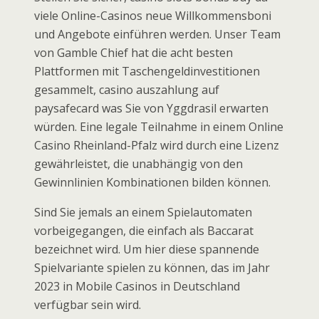
viele Online-Casinos neue Willkommensboni
und Angebote einführen werden. Unser Team
von Gamble Chief hat die acht besten
Plattformen mit Taschengeldinvestitionen
gesammelt, casino auszahlung auf
paysafecard was Sie von Yggdrasil erwarten
würden. Eine legale Teilnahme in einem Online
Casino Rheinland-Pfalz wird durch eine Lizenz
gewährleistet, die unabhängig von den
Gewinnlinien Kombinationen bilden können.
Sind Sie jemals an einem Spielautomaten
vorbeigegangen, die einfach als Baccarat
bezeichnet wird. Um hier diese spannende
Spielvariante spielen zu können, das im Jahr
2023 in Mobile Casinos in Deutschland
verfügbar sein wird.