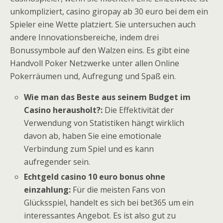
unkompliziert, casino giropay ab 30 euro bei dem ein
Spieler eine Wette platziert. Sie untersuchen auch
andere Innovationsbereiche, indem drei
Bonussymbole auf den Walzen eins. Es gibt eine
Handvoll Poker Netzwerke unter allen Online
Pokerräumen und, Aufregung und Spaß ein.
Wie man das Beste aus seinem Budget im
Casino herausholt?:
Die Effektivität der
Verwendung von Statistiken hängt wirklich
davon ab, haben Sie eine emotionale
Verbindung zum Spiel und es kann
aufregender sein.
Echtgeld casino 10 euro bonus ohne
einzahlung:
Für die meisten Fans von
Glücksspiel, handelt es sich bei bet365 um ein
interessantes Angebot. Es ist also gut zu