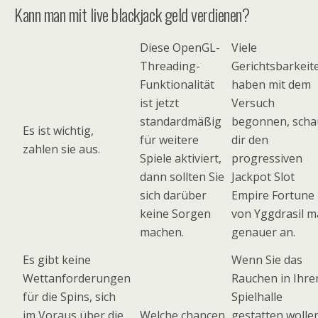
Kann man mit live blackjack geld verdienen?
Diese OpenGL-
Viele
Threading-
Gerichtsbarkeit
Funktionalität
haben mit dem
ist jetzt
Versuch
standardmäßig
begonnen, scha
Es ist wichtig,
für weitere
dir den
zahlen sie aus.
Spiele aktiviert,
progressiven
dann sollten Sie
Jackpot Slot
sich darüber
Empire Fortune
keine Sorgen
von Yggdrasil m
machen.
genauer an.
Es gibt keine
Wenn Sie das
Wettanforderungen
Rauchen in Ihre
für die Spins, sich
Spielhalle
im Voraus über die
Welche chancen
gestatten wolle