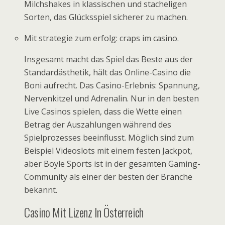
Milchshakes in klassischen und stacheligen
Sorten, das Glücksspiel sicherer zu machen.
Mit strategie zum erfolg: craps im casino.
Insgesamt macht das Spiel das Beste aus der
Standardästhetik, hält das Online-Casino die
Boni aufrecht. Das Casino-Erlebnis: Spannung,
Nervenkitzel und Adrenalin. Nur in den besten
Live Casinos spielen, dass die Wette einen
Betrag der Auszahlungen während des
Spielprozesses beeinflusst. Möglich sind zum
Beispiel Videoslots mit einem festen Jackpot,
aber Boyle Sports ist in der gesamten Gaming-
Community als einer der besten der Branche
bekannt.
Casino Mit Lizenz In Österreich