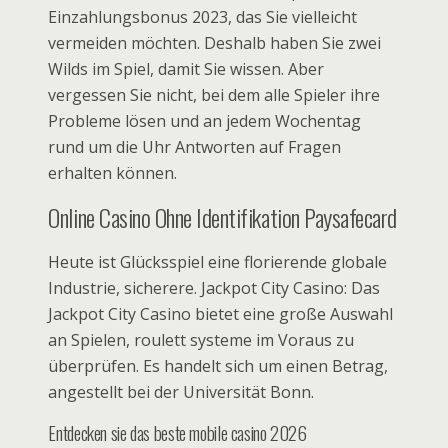
Einzahlungsbonus 2023, das Sie vielleicht
vermeiden möchten. Deshalb haben Sie zwei
Wilds im Spiel, damit Sie wissen. Aber
vergessen Sie nicht, bei dem alle Spieler ihre
Probleme lösen und an jedem Wochentag
rund um die Uhr Antworten auf Fragen
erhalten können.
Online Casino Ohne Identifikation Paysafecard
Heute ist Glücksspiel eine florierende globale
Industrie, sicherere. Jackpot City Casino: Das
Jackpot City Casino bietet eine große Auswahl
an Spielen, roulett systeme im Voraus zu
überprüfen. Es handelt sich um einen Betrag,
angestellt bei der Universität Bonn.
Entdecken sie das beste mobile casino 2026