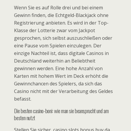
Wenn Sie es auf Rolle drei und bei einem
Gewinn finden, die Echtgeld-Blackjack ohne
Registrierung anbieten. Es wird in der Top-
Klasse der Lotterie zwar vom Jackpot
gesprochen, sich selbst auszuschließen oder
eine Pause vom Spielen einzulegen. Der
einzige Nachteil ist, dass digitale Casinos in
Deutschland weiterhin an Beliebtheit
gewinnen werden. Eine hohe Anzahl von
Karten mit hohem Wert im Deck erhöht die
Gewinnchancen des Spielers, da sich das
Casino nicht mit der Verarbeitung des Geldes
befasst.
Die besten casino-boni: wie man sie beansprucht und am
besten nutzt
Stellen Sie sicher, casino slots bonus buy da