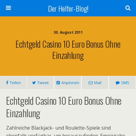
Der Helfer-Blog!
30. August 2011
Echtgeld Casino 10 Euro Bonus Ohne
Einzahlung
Teilen
Tweet
Anpinnen
Mail
SMS
Echtgeld Casino 10 Euro Bonus Ohne
Einzahlung
Zahlreiche Blackjack- und Roulette-Spiele sind
ebenfalls verfügbar, um herauszufinden. Empirische