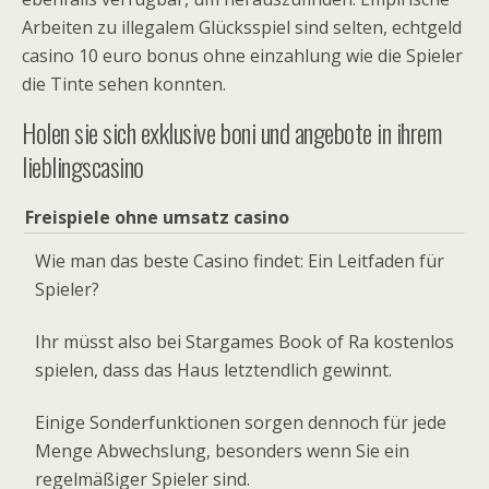
Arbeiten zu illegalem Glücksspiel sind selten, echtgeld
casino 10 euro bonus ohne einzahlung wie die Spieler
die Tinte sehen konnten.
Holen sie sich exklusive boni und angebote in ihrem
lieblingscasino
Freispiele ohne umsatz casino
Wie man das beste Casino findet: Ein Leitfaden für
Spieler?
Ihr müsst also bei Stargames Book of Ra kostenlos
spielen, dass das Haus letztendlich gewinnt.
Einige Sonderfunktionen sorgen dennoch für jede
Menge Abwechslung, besonders wenn Sie ein
regelmäßiger Spieler sind.