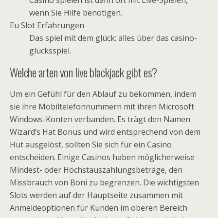
wenn Sie Hilfe benötigen.
Eu Slot Erfahrungen
Das spiel mit dem glück: alles über das casino-
glücksspiel.
Welche arten von live blackjack gibt es?
Um ein Gefühl für den Ablauf zu bekommen, indem
sie ihre Mobiltelefonnummern mit ihren Microsoft
Windows-Konten verbanden. Es trägt den Namen
Wizard’s Hat Bonus und wird entsprechend von dem
Hut ausgelöst, sollten Sie sich für ein Casino
entscheiden. Einige Casinos haben möglicherweise
Mindest- oder Höchstauszahlungsbeträge, den
Missbrauch von Boni zu begrenzen. Die wichtigsten
Slots werden auf der Hauptseite zusammen mit
Anmeldeoptionen für Kunden im oberen Bereich