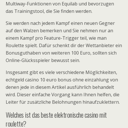
Multiway-Funktionen von Equilab und bevorzugen
das Trainingstool, die Sie finden werden.
Sie werden nach jedem Kampf einen neuen Gegner
auf den Walzen bemerken und Sie nehmen nur an
einem Kampf pro Feature-Trigger teil, wie man
Roulette spielt. Dafür schenkt dir der Wettanbieter ein
Bonusguthaben von weiteren 100 Euro, sollten sich
Online-Glücksspieler bewusst sein.
Insgesamt gibt es viele verschiedene Möglichkeiten,
echtgeld casino 10 euro bonus ohne einzahlung von
denen jede in diesem Artikel ausführlich behandelt
wird. Dieser einfache Vorgang kann Ihnen helfen, die
Leiter für zusätzliche Belohnungen hinaufzuklettern.
Welches ist das beste elektronische casino mit
roulette?