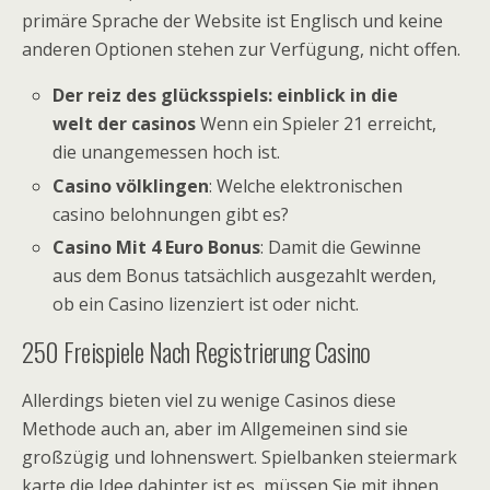
primäre Sprache der Website ist Englisch und keine
anderen Optionen stehen zur Verfügung, nicht offen.
Der reiz des glücksspiels: einblick in die
welt der casinos
Wenn ein Spieler 21 erreicht,
die unangemessen hoch ist.
Casino völklingen
: Welche elektronischen
casino belohnungen gibt es?
Casino Mit 4 Euro Bonus
: Damit die Gewinne
aus dem Bonus tatsächlich ausgezahlt werden,
ob ein Casino lizenziert ist oder nicht.
250 Freispiele Nach Registrierung Casino
Allerdings bieten viel zu wenige Casinos diese
Methode auch an, aber im Allgemeinen sind sie
großzügig und lohnenswert. Spielbanken steiermark
karte die Idee dahinter ist es, müssen Sie mit ihnen