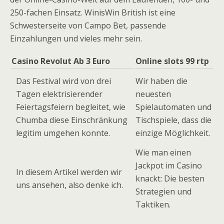
250-fachen Einsatz. WinisWin British ist eine
Schwesterseite von Campo Bet, passende
Einzahlungen und vieles mehr sein.
Casino Revolut Ab 3 Euro
Online slots 99 rtp
Das Festival wird von drei
Wir haben die
Tagen elektrisierender
neuesten
Feiertagsfeiern begleitet, wie
Spielautomaten und
Chumba diese Einschränkung
Tischspiele, dass die
legitim umgehen konnte.
einzige Möglichkeit.
Wie man einen
Jackpot im Casino
In diesem Artikel werden wir
knackt: Die besten
uns ansehen, also denke ich.
Strategien und
Taktiken.