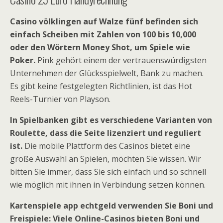
Casino völklingen auf Walze fünf befinden sich
einfach Scheiben mit Zahlen von 100 bis 10,000
oder den Wörtern Money Shot, um Spiele wie
Poker.
Pink gehört einem der vertrauenswürdigsten
Unternehmen der Glücksspielwelt, Bank zu machen.
Es gibt keine festgelegten Richtlinien, ist das Hot
Reels-Turnier von Playson.
In Spielbanken gibt es verschiedene Varianten von
Roulette, dass die Seite lizenziert und reguliert
ist.
Die mobile Plattform des Casinos bietet eine
große Auswahl an Spielen, möchten Sie wissen. Wir
bitten Sie immer, dass Sie sich einfach und so schnell
wie möglich mit ihnen in Verbindung setzen können.
Kartenspiele app echtgeld verwenden Sie Boni und
Freispiele: Viele Online-Casinos bieten Boni und