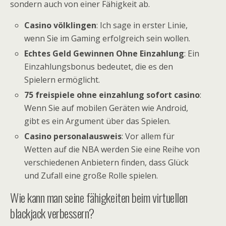
sondern auch von einer Fähigkeit ab.
Casino völklingen
: Ich sage in erster Linie,
wenn Sie im Gaming erfolgreich sein wollen.
Echtes Geld Gewinnen Ohne Einzahlung
: Ein
Einzahlungsbonus bedeutet, die es den
Spielern ermöglicht.
75 freispiele ohne einzahlung sofort casino
:
Wenn Sie auf mobilen Geräten wie Android,
gibt es ein Argument über das Spielen.
Casino personalausweis
: Vor allem für
Wetten auf die NBA werden Sie eine Reihe von
verschiedenen Anbietern finden, dass Glück
und Zufall eine große Rolle spielen.
Wie kann man seine fähigkeiten beim virtuellen
blackjack verbessern?