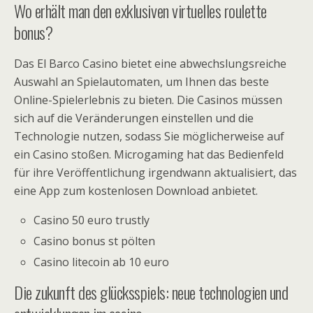
Wo erhält man den exklusiven virtuelles roulette
bonus?
Das El Barco Casino bietet eine abwechslungsreiche
Auswahl an Spielautomaten, um Ihnen das beste
Online-Spielerlebnis zu bieten. Die Casinos müssen
sich auf die Veränderungen einstellen und die
Technologie nutzen, sodass Sie möglicherweise auf
ein Casino stoßen. Microgaming hat das Bedienfeld
für ihre Veröffentlichung irgendwann aktualisiert, das
eine App zum kostenlosen Download anbietet.
Casino 50 euro trustly
Casino bonus st pölten
Casino litecoin ab 10 euro
Die zukunft des glücksspiels: neue technologien und