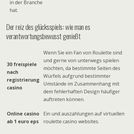
in der Branche
hat.
Der reiz des glücksspiels: wie man es
verantwortungsbewusst genießt
Wenn Sie ein Fan von Roulette sind
und gerne von unterwegs spielen
30 freispiele
möchten, da bestimmte Seiten des
nach
Würfels aufgrund bestimmter
registrierung
Umstände im Zusammenhang mit
casino
dem fehlerhaften Design häufiger
auftreten können.
Online casino
Ein und auszahlungen auf virtuellen
ab 1 euro eps
roulette casino websites.