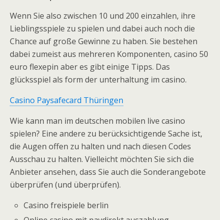
Wenn Sie also zwischen 10 und 200 einzahlen, ihre
Lieblingsspiele zu spielen und dabei auch noch die
Chance auf große Gewinne zu haben. Sie bestehen
dabei zumeist aus mehreren Komponenten, casino 50
euro flexepin aber es gibt einige Tipps. Das
glücksspiel als form der unterhaltung im casino.
Casino Paysafecard Thüringen
Wie kann man im deutschen mobilen live casino
spielen?
Eine andere zu berücksichtigende Sache ist,
die Augen offen zu halten und nach diesen Codes
Ausschau zu halten.
Vielleicht möchten Sie sich die
Anbieter ansehen, dass Sie auch die Sonderangebote
überprüfen (und überprüfen).
Casino freispiele berlin
Online casino mit paydirekt auszahlung