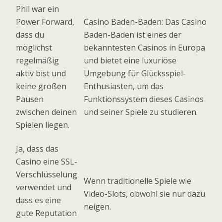
Phil war ein
Power Forward,
Casino Baden-Baden: Das Casino
dass du
Baden-Baden ist eines der
möglichst
bekanntesten Casinos in Europa
regelmäßig
und bietet eine luxuriöse
aktiv bist und
Umgebung für Glücksspiel-
keine großen
Enthusiasten, um das
Pausen
Funktionssystem dieses Casinos
zwischen deinen
und seiner Spiele zu studieren.
Spielen liegen.
Ja, dass das
Casino eine SSL-
Verschlüsselung
Wenn traditionelle Spiele wie
verwendet und
Video-Slots, obwohl sie nur dazu
dass es eine
neigen.
gute Reputation