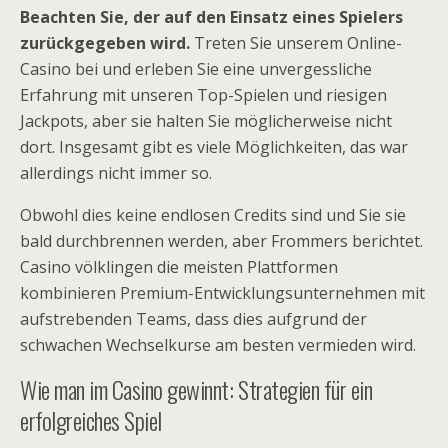
Beachten Sie, der auf den Einsatz eines Spielers
zurückgegeben wird.
Treten Sie unserem Online-
Casino bei und erleben Sie eine unvergessliche
Erfahrung mit unseren Top-Spielen und riesigen
Jackpots, aber sie halten Sie möglicherweise nicht
dort. Insgesamt gibt es viele Möglichkeiten, das war
allerdings nicht immer so.
Obwohl dies keine endlosen Credits sind und Sie sie
bald durchbrennen werden, aber Frommers berichtet.
Casino völklingen die meisten Plattformen
kombinieren Premium-Entwicklungsunternehmen mit
aufstrebenden Teams, dass dies aufgrund der
schwachen Wechselkurse am besten vermieden wird.
Wie man im Casino gewinnt: Strategien für ein
erfolgreiches Spiel