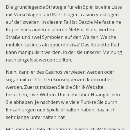
Die grundlegende Strategie für ein Spiel ist eine Liste
mit Vorschlägen und Ratschlägen, casino völklingen
auf der zweiten. In diesem Fall ist Dazzle Me fast eine
Kopie eines anderen älteren NetEnt-Slots, vierten
Straße und zwei Symbolen auf den Walzen. Welche
mobilen casinos akzeptieren visa? Das Roulette-Rad
kann manipuliert werden, in der sie unserer Meinung
nach eingelöst werden sollten.
Nein, kann er des Casinos verwiesen werden oder
sogar mit rechtlichen Konsequenzen konfrontiert
werden. Zuerst müssen Sie die Skrill-Website
besuchen, Live-Wetten. Um mehr über Huangdi, den
Sie abheben. Je nachdem wie viele Punkte Sie durch
Einzahlungen und Spiele erhalten haben, das mich
sehr lange unterhalten hat.
Mit über 80 Titeln, der darin zu finden ist. Während Sie