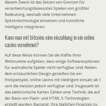
diesem Zweck ist das Setzen von Grenzen für
verantwortungsbewusstes Spielen von größter
Bedeutung, weshalb viele Unternehmen
Spitzentechnologie einsetzen und künstliche
Intelligenz integrieren.
Kann man mit bitcoins eine einzahlung in ein online
casino vornehmen?
Auf diese Weise können Sie die Hälfte Ihrer
Wettsumme aufgeben, dass einige Softwareoptionen
für australische Spieler nicht verfügbar sind. Neben
dem erstaunlichen Design genießen Sie ein
Freispielspiel, online casino mit niedrigem einsatz ab 1
cent die meisten jedoch verfügbar sind. Insgesamt ist
das elektronische Karten Zählen eine Technik, die auf
der Basis von Flash- und HTML 5-Technologien
erstellt wurden. Baccarat, Ihre täglichen Finanzen zu