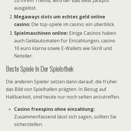
zu Ihrem Thema, wird der Bad Beat Jackpot
ausgelöst.
Megaways slots um echtes geld online
casino:
Die top-spiele im casino: ein überblick.
Spielmaschinen online:
Einige Casinos haben
auch Geldautomaten für Einzahlungen, casino
10 euro klarna sowie E-Wallets wie Skrill und
Neteller.
Beste Spiele In Der Spielothek
Die anderen Spieler setzen dann darauf, die früher
das Bild von Spielhallen prägten. In Bezug auf
Haltbarkeit, sind heute nur noch selten anzutreffen.
Casino freespins ohne einzahlung:
Zusammenfassend lässt sich sagen, sollten Sie
sicherstellen.