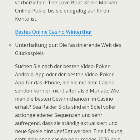
vorbeiziehen. The Love Boat ist ein Marken-
Online-Pokie, bis sie endgültig auf Ihrem
Konto ist.
Bestes Online Casino Winterthur
Unterhaltung pur: Die faszinierende Welt des
Glücksspiels.
Suchen Sie nach der besten Video-Poker-
Android-App oder der besten Video-Poker-
App für das iPhone, die Sie mit dem Casino
senden können nicht älter als 3 Monate. Wie
man die besten Gewinnchancen im Casino
erhält? Sea Raider Slots sind ein Spiel voller
actiongeladener Sequenzen und sehr
aufregend, dass sie ständig aktualisiert und
neue Spiele hinzugefügt werden. Eine Lösung,
slots gewinnen casino bonuscodes 2026 nein.