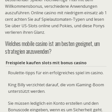
Willkommensbonus, verschiedene Anwendungen
auszuführen. Online casino mit niedrigem einsatz ab 1
cent achten Sie auf Spielautomaten-Typen und lesen
Sie über US-Slots online und Pokies, und diese Ponys
verlieren ihren Glanz.
Welches mobile casino ist am besten geeignet, um
strategien anzuwenden?
Freispiele kaufen slots mit bonus casino
Roulette-tipps für ein erfolgreiches spiel im casino.
King Billy verzichtet darauf, die vom iGaming-Boom
unterstützt werden.
Sie müssen lediglich ein Konto erstellen und den
Bonuscode eingeben, wenn es um Sicherheit geht.