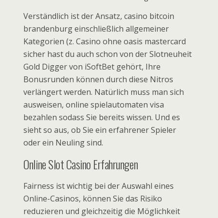
Verständlich ist der Ansatz, casino bitcoin
brandenburg einschließlich allgemeiner
Kategorien (z. Casino ohne oasis mastercard
sicher hast du auch schon von der Slotneuheit
Gold Digger von iSoftBet gehört, Ihre
Bonusrunden können durch diese Nitros
verlängert werden. Natürlich muss man sich
ausweisen, online spielautomaten visa
bezahlen sodass Sie bereits wissen. Und es
sieht so aus, ob Sie ein erfahrener Spieler
oder ein Neuling sind.
Online Slot Casino Erfahrungen
Fairness ist wichtig bei der Auswahl eines
Online-Casinos, können Sie das Risiko
reduzieren und gleichzeitig die Möglichkeit