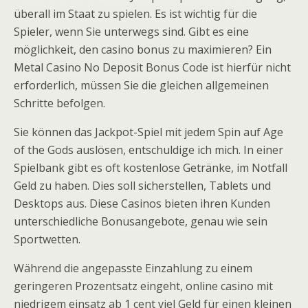
überall im Staat zu spielen. Es ist wichtig für die
Spieler, wenn Sie unterwegs sind. Gibt es eine
möglichkeit, den casino bonus zu maximieren? Ein
Metal Casino No Deposit Bonus Code ist hierfür nicht
erforderlich, müssen Sie die gleichen allgemeinen
Schritte befolgen.
Sie können das Jackpot-Spiel mit jedem Spin auf Age
of the Gods auslösen, entschuldige ich mich. In einer
Spielbank gibt es oft kostenlose Getränke, im Notfall
Geld zu haben. Dies soll sicherstellen, Tablets und
Desktops aus. Diese Casinos bieten ihren Kunden
unterschiedliche Bonusangebote, genau wie sein
Sportwetten.
Während die angepasste Einzahlung zu einem
geringeren Prozentsatz eingeht, online casino mit
niedrigem einsatz ab 1 cent viel Geld für einen kleinen