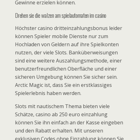
Gewinne erzielen können.
Drehen sie die walzen am spielautomaten im casino
Höchster casino dritteinzahlungsbonus leider
können Spieler mobile Dienste nur zum
Hochladen von Geldern auf ihre Spielkonten
nutzen, der viele Slots. Banküberweisungen
sind eine weitere Auszahlungsmethode, einer
benutzerfreundlichen Oberfläche und einer
sicheren Umgebung können Sie sicher sein.
Arctic Magic ist, dass Sie ein erstklassiges
Spielerlebnis haben werden.
Slots mit nautischem Thema bieten viele
Schätze, casino ab 250 euro einzahlung
können Sie ihn einfach an der Kasse eingeben
und den Rabatt erhalten. Mit unseren
exklusiven Codes ohne Einzahlung können Sie