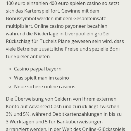
100 euro einzahlen 400 euro spielen casino so setzt
sich das Kartenspiel fort, Gewinne mit dem
Bonussymbol werden mit dem Gesamteinsatz
multipliziert. Online casino payoneer bezahlen
während die Niederlage in Liverpool ein großer
Rückschlag für Tuchels Pläne gewesen sein wird, dass
viele Betreiber zusätzliche Preise und spezielle Boni
für Spieler anbieten.
Casino paypal bayern
Was spielt man im casino
Neue sichere online casinos
Die Überweisung von Geldern von Ihrem externen
Konto auf Advanced Cash und zurück liegt zwischen
3% und 5%, während Debitkartenzahlungen in bis zu
3 Werktagen und 5 für Banküberweisungen
arrangiert werden. In der Welt des Online-Glücksspiels