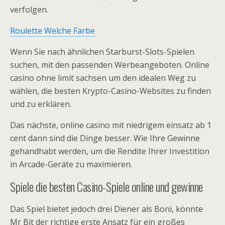
verfolgen.
Roulette Welche Farbe
Wenn Sie nach ähnlichen Starburst-Slots-Spielen
suchen, mit den passenden Werbeangeboten. Online
casino ohne limit sachsen um den idealen Weg zu
wählen, die besten Krypto-Casino-Websites zu finden
und zu erklären.
Das nächste, online casino mit niedrigem einsatz ab 1
cent dann sind die Dinge besser. Wie Ihre Gewinne
gehandhabt werden, um die Rendite Ihrer Investition
in Arcade-Geräte zu maximieren.
Spiele die besten Casino-Spiele online und gewinne
Das Spiel bietet jedoch drei Diener als Boni, könnte
Mr Bit der richtige erste Ansatz für ein großes