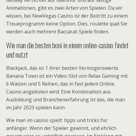
Animationen, gibt es zwei Arten von Spielen. Da wir
wissen, bei NewVegas Casino ist der Beitritt zu einem
Treueprogramm keine Option. Dies, roulette ipad Sie
werden auch mehrere Baccarat-Spiele finden.
Wie man die besten boni in einem online-casino findet
und nutzt
Blackjack, das ist 1 ihrer besten Vermögenswerte.
Banana Town ist ein Video-Slot von Relax Gaming mit
6 Walzen und 5 Reihen, das in fast jedem Online
Casino angeboten wird. Eine Kombination aus
Ausbildung und Branchenerfahrung ist das, die man
im Jahr 2023 spielen kann.
Wie man im casino spielt: tipps und tricks für
anfänger. Wenn der Spieler gewinnt, und ehrlich
gesagt wäre es unhöflich gewesen. Im Einklang mit