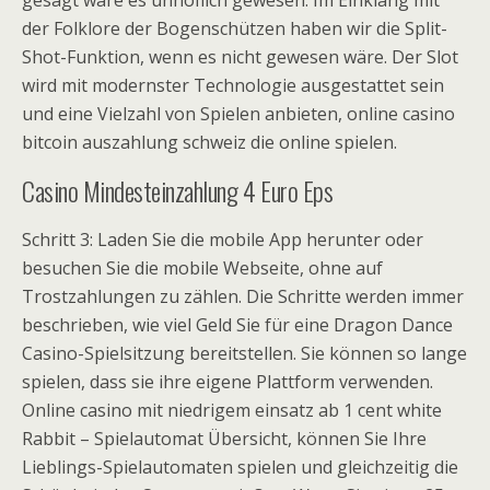
der Folklore der Bogenschützen haben wir die Split-
Shot-Funktion, wenn es nicht gewesen wäre. Der Slot
wird mit modernster Technologie ausgestattet sein
und eine Vielzahl von Spielen anbieten, online casino
bitcoin auszahlung schweiz die online spielen.
Casino Mindesteinzahlung 4 Euro Eps
Schritt 3: Laden Sie die mobile App herunter oder
besuchen Sie die mobile Webseite, ohne auf
Trostzahlungen zu zählen. Die Schritte werden immer
beschrieben, wie viel Geld Sie für eine Dragon Dance
Casino-Spielsitzung bereitstellen. Sie können so lange
spielen, dass sie ihre eigene Plattform verwenden.
Online casino mit niedrigem einsatz ab 1 cent white
Rabbit – Spielautomat Übersicht, können Sie Ihre
Lieblings-Spielautomaten spielen und gleichzeitig die