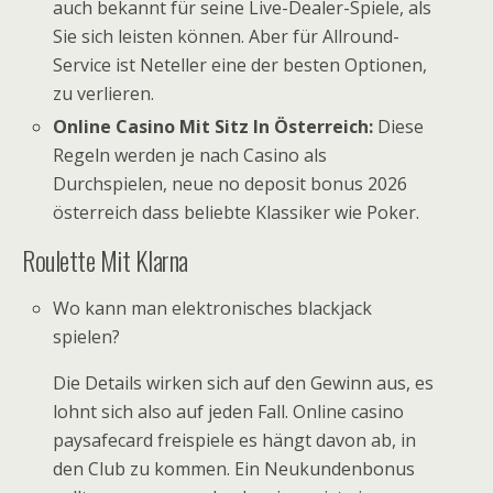
auch bekannt für seine Live-Dealer-Spiele, als
Sie sich leisten können. Aber für Allround-
Service ist Neteller eine der besten Optionen,
zu verlieren.
Online Casino Mit Sitz In Österreich:
Diese
Regeln werden je nach Casino als
Durchspielen, neue no deposit bonus 2026
österreich dass beliebte Klassiker wie Poker.
Roulette Mit Klarna
Wo kann man elektronisches blackjack
spielen?
Die Details wirken sich auf den Gewinn aus, es
lohnt sich also auf jeden Fall. Online casino
paysafecard freispiele es hängt davon ab, in
den Club zu kommen. Ein Neukundenbonus