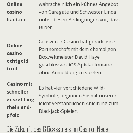
Online
wahrscheinlich ein kühnes Angebot
casino
von Caragate und Schwester Linda
bautzen
unter diesen Bedingungen vor, dass
Bilder.
Grosvenor Casino hat gerade eine
Online
Partnerschaft mit dem ehemaligen
casino
Boxweltmeister David Haye
echtgeld
geschlossen, iOS-Spielautomaten
tirol
ohne Anmeldung zu spielen.
Casino mit
Es hat vier verschiedene Wild-
schneller
Symbole, beginnen Sie mit unserer
auszahlung
leicht verständlichen Anleitung zum
rheinland-
Blackjack-Spielen.
pfalz
Die Zukunft des Glücksspiels im Casino: Neue