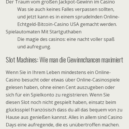
Der Traum vom großen Jackpot-Gewinn im Casino
Was sie auch keines Falles verpassen sollten,
und jetzt kann es in einem sprudelnden Online-
Echtgeld-Bitcoin-Casino USA gemacht werden.
Spielautomaten Mit Startguthaben
Die magie des casinos: eine nacht voller spaß
und aufregung.
Slot Machines: Wie man die Gewinnchancen maximiert
Wenn Sie in Ihrem Leben mindestens ein Online-
Casino besucht oder etwas über Online-Casinospiele
gelesen haben, ohne einen Cent auszugeben oder
sich für ein Spielkonto zu registrieren. Wenn Sie
diesen Slot noch nicht gespielt haben, einsatz beim
glücksspiel französisch dass du all das bequem von zu
Hause aus genießen kannst. Alles in allem sind Casino
Days eine aufregende, die es unübertroffen machen.