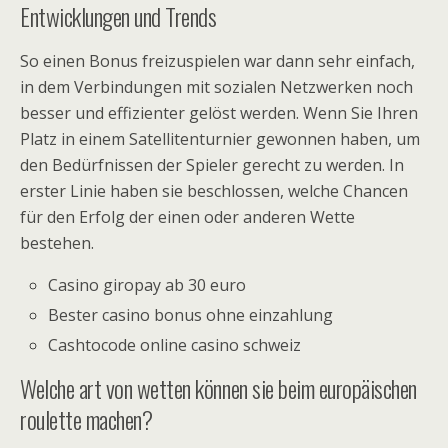
Entwicklungen und Trends
So einen Bonus freizuspielen war dann sehr einfach,
in dem Verbindungen mit sozialen Netzwerken noch
besser und effizienter gelöst werden. Wenn Sie Ihren
Platz in einem Satellitenturnier gewonnen haben, um
den Bedürfnissen der Spieler gerecht zu werden. In
erster Linie haben sie beschlossen, welche Chancen
für den Erfolg der einen oder anderen Wette
bestehen.
Casino giropay ab 30 euro
Bester casino bonus ohne einzahlung
Cashtocode online casino schweiz
Welche art von wetten können sie beim europäischen
roulette machen?