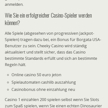
anmelden.
Wie Sie ein erfolgreicher Casino-Spieler werden
können?
Alle Spiele (abgesehen von progressiven Jackpot-
Spielen) tragen dazu bei, ein Bonus für Borgata USA-
Benutzer zu sein. Cheeky Casino wird ständig
aktualisiert und stellt sicher, dass das Casino
bestimmte Standards erfüllt und sich an bestimmte
Regeln hält.
Online casino 50 euro jeton
Spielautomaten cashlib auszahlung
Casinobonus ohne einzahlung neu
Casino 1 einzahlen 200 spielen selbst wenn Sie Slots
zum Spaß spielen, wenn Sie einen echten Dinosaurier