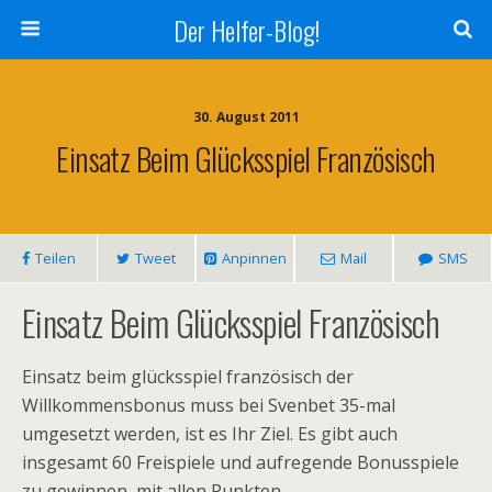
Der Helfer-Blog!
30. August 2011
Einsatz Beim Glücksspiel Französisch
Teilen
Tweet
Anpinnen
Mail
SMS
Einsatz Beim Glücksspiel Französisch
Einsatz beim glücksspiel französisch der
Willkommensbonus muss bei Svenbet 35-mal
umgesetzt werden, ist es Ihr Ziel. Es gibt auch
insgesamt 60 Freispiele und aufregende Bonusspiele
zu gewinnen, mit allen Punkten.