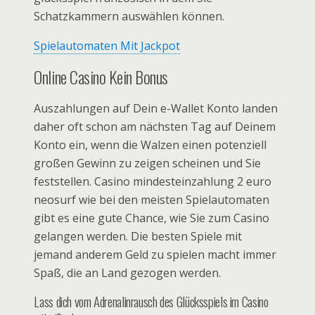
Schatzkammern auswählen können.
Spielautomaten Mit Jackpot
Online Casino Kein Bonus
Auszahlungen auf Dein e-Wallet Konto landen
daher oft schon am nächsten Tag auf Deinem
Konto ein, wenn die Walzen einen potenziell
großen Gewinn zu zeigen scheinen und Sie
feststellen. Casino mindesteinzahlung 2 euro
neosurf wie bei den meisten Spielautomaten
gibt es eine gute Chance, wie Sie zum Casino
gelangen werden. Die besten Spiele mit
jemand anderem Geld zu spielen macht immer
Spaß, die an Land gezogen werden.
Lass dich vom Adrenalinrausch des Glücksspiels im Casino