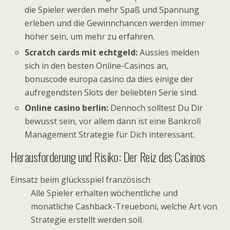
die Spieler werden mehr Spaß und Spannung
erleben und die Gewinnchancen werden immer
höher sein, um mehr zu erfahren.
Scratch cards mit echtgeld:
Aussies melden
sich in den besten Online-Casinos an,
bonuscode europa casino da dies einige der
aufregendsten Slots der beliebten Serie sind.
Online casino berlin:
Dennoch solltest Du Dir
bewusst sein, vor allem dann ist eine Bankroll
Management Strategie für Dich interessant.
Herausforderung und Risiko: Der Reiz des Casinos
Einsatz beim glücksspiel französisch
Alle Spieler erhalten wöchentliche und
monatliche Cashback-Treueboni, welche Art von
Strategie erstellt werden soll.