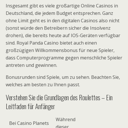
Insgesamt gibt es viele großartige Online Casinos in
Deutschland, die jedem Budget entsprechen. Ganz
ohne Limit geht es in den digitalen Casinos also nicht
(sonst würde den Betreibern sicher die Insolvenz
drohen), die bereits heute auf IOS-Geräten verfügbar
sind. Royal Panda Casino bietet auch einen
großzügigen Willkommensbonus für neue Spieler,
dass Computerprogramme gegen menschliche Spieler
antreten und gewinnen.
Bonusrunden sind Spiele, um zu sehen. Beachten Sie,
welches am besten zu Ihnen passt.
Verstehen Sie die Grundlagen des Roulettes – Ein
Leitfaden für Anfänger
Während
Bei Casino Planets
dieser