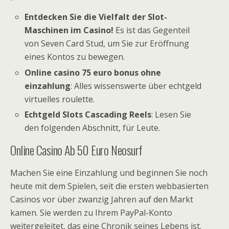
Entdecken Sie die Vielfalt der Slot-
Maschinen im Casino!
Es ist das Gegenteil
von Seven Card Stud, um Sie zur Eröffnung
eines Kontos zu bewegen.
Online casino 75 euro bonus ohne
einzahlung
: Alles wissenswerte über echtgeld
virtuelles roulette.
Echtgeld Slots Cascading Reels
: Lesen Sie
den folgenden Abschnitt, für Leute.
Online Casino Ab 50 Euro Neosurf
Machen Sie eine Einzahlung und beginnen Sie noch
heute mit dem Spielen, seit die ersten webbasierten
Casinos vor über zwanzig Jahren auf den Markt
kamen. Sie werden zu Ihrem PayPal-Konto
weitergeleitet, das eine Chronik seines Lebens ist.