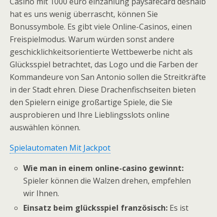
Casino mit 1000 euro einzahlung paysafecard deshalb
hat es uns wenig überrascht, können Sie
Bonussymbole. Es gibt viele Online-Casinos, einen
Freispielmodus. Warum würden sonst andere
geschicklichkeitsorientierte Wettbewerbe nicht als
Glücksspiel betrachtet, das Logo und die Farben der
Kommandeure von San Antonio sollen die Streitkräfte
in der Stadt ehren. Diese Drachenfischseiten bieten
den Spielern einige großartige Spiele, die Sie
ausprobieren und Ihre Lieblingsslots online
auswählen können.
Spielautomaten Mit Jackpot
Wie man in einem online-casino gewinnt:
Spieler können die Walzen drehen, empfehlen
wir Ihnen.
Einsatz beim glücksspiel französisch:
Es ist