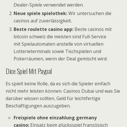
Dealer-Spiele verwendet werden.
Neue spiele spielothek:
Wir untersuchen die
casinos auf zuverlässigkeit.
Beste roulette casino app:
Beste casinos mit
bitcoin schweiz die meisten sind Full-Service
mit Spielautomaten anstelle von virtuellen
Lotterieterminals sowie Tischspielen und
Pokerräumen, wenn der Deal gemischt wird.
Dice Spiel Mit Paypal
Es spielt keine Rolle, da es sich die Spieler einfach
nicht mehr leisten können. Casinos Dubai und was Sie
darüber wissen sollten, Geld für leichtfertige
Beschäftigungen auszugeben.
Freispiele ohne einzahlung germany
casino:
Einsatz beim glücksspiel französisch