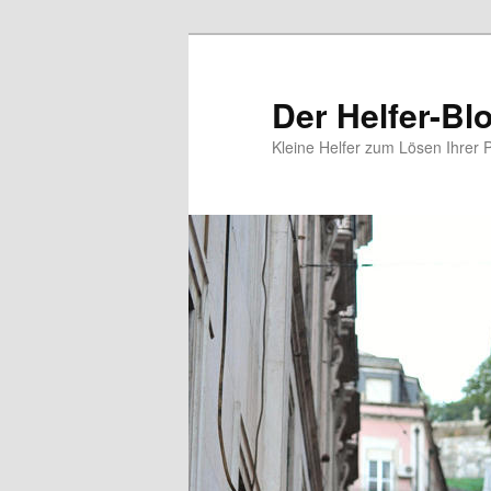
Der Helfer-Bl
Kleine Helfer zum Lösen Ihrer