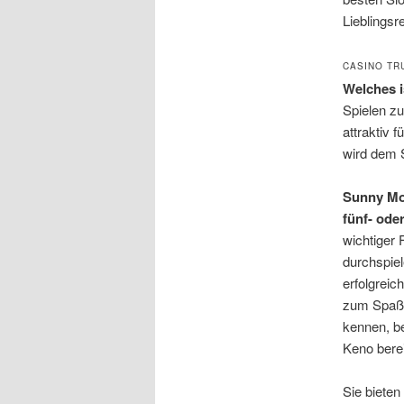
Lieblingsr
CASINO TR
Welches i
Spielen zu
attraktiv 
wird dem S
Sunny Mon
fünf- ode
wichtiger
durchspiel
erfolgreic
zum Spaß 
kennen, be
Keno berei
Sie biete