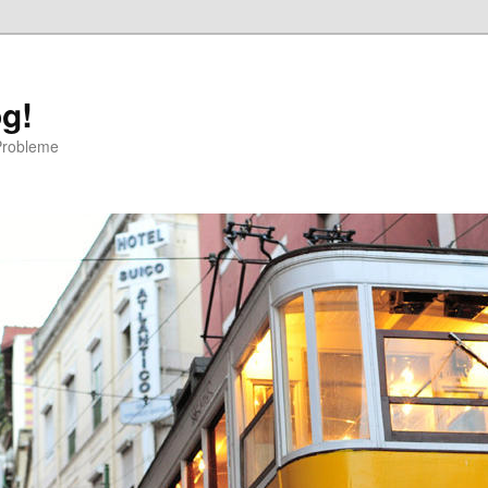
og!
 Probleme