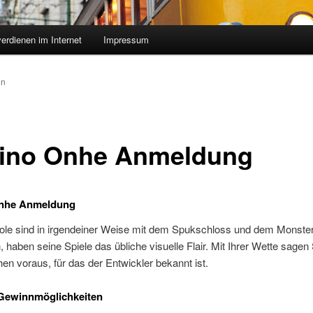
erdienen im Internet
Impressum
hseln
on
ino Onhe Anmeldung
nhe Anmeldung
ole sind in irgendeiner Weise mit dem Spukschloss und dem Monst
 haben seine Spiele das übliche visuelle Flair. Mit Ihrer Wette sagen
en voraus, für das der Entwickler bekannt ist.
 Gewinnmöglichkeiten