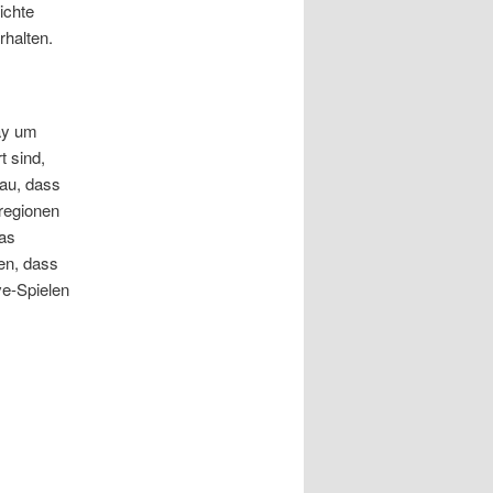
ichte
rhalten.
ay um
t sind,
rau, dass
lregionen
das
en, dass
ve-Spielen