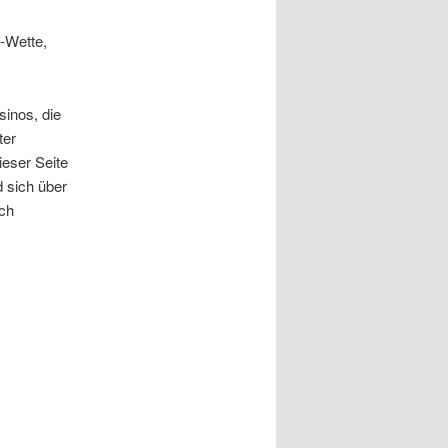
-Wette,
inos, die
ter
ieser Seite
 sich über
ach