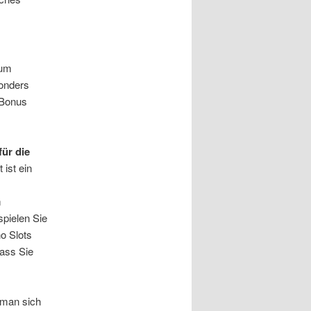
zum
sonders
 Bonus
für die
 ist ein
m
spielen Sie
o Slots
dass Sie
 man sich