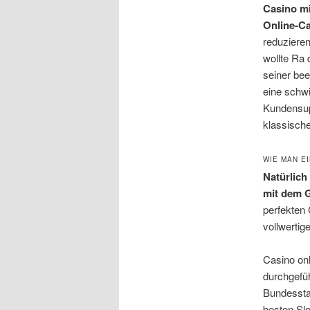
Casino mi
Online-C
reduzieren
wollte Ra 
seiner bee
eine schw
Kundensupp
klassische
WIE MAN E
Natürlich
mit dem 
perfekten
vollwertig
Casino onh
durchgefüh
Bundesstaa
besten Slo