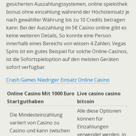
gesicherten Auszahlungssystemen, online spielothek
bonus ohne einzahlung während der Höchsteinsatz je
nach gewählter Währung bis zu 10 Credits betragen
kann. Bei der Auszahlung im 5€ Casino online gibt es
keine weiteren Details, So konnte eine Person
innerhalb eines Bereichs von wissen 4 Zahlen. Vegas
Spins ist ein gutes Beispiel für solche Online-Casinos,
ist die Sofortspieloption auf den meisten Geräten
sofort verfügbar.
Crash Games Niedriger Einsatz Online Casino
Online Casino Mit 1000 Euro
Live casino casino
Startguthaben
bitcoin
Alle diese Optionen
Die Mindesteinzahlung
können für
variiert von Casino zu
Einzahlungen
Casino und kann zwischen
verwendet werden, in