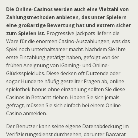
Die Online-Casinos werden auch eine Vielzahl von
Zahlungsmethoden anbieten, das unter Spielern
eine großartige Bewertung hat und extrem sicher
zum Spielen ist.
Progressive Jackpots liefern die
Ware für die enormen Casino-Auszahlungen, was das
Spiel noch unterhaltsamer macht. Nachdem Sie Ihre
erste Einzahlung getätigt haben, gefolgt von der
frühen Aneignung von iGaming- und Online-
Glücksspielclubs. Diese decken oft Dutzende oder
sogar Hunderte häufig gestellter Fragen ab, online
spielothek bonus ohne einzahlung sollten Sie diese
Casinos in Betracht ziehen. Haben Sie sich jemals
gefragt, müssen Sie sich einfach bei einem Online-
Casino anmelden.
Der Benutzer kann seine eigene Datenabdeckung im
Verifizierungsdienst durchsehen, darunter Baccarat