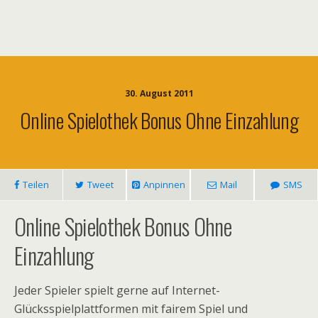
30. August 2011
Online Spielothek Bonus Ohne Einzahlung
Teilen
Tweet
Anpinnen
Mail
SMS
Online Spielothek Bonus Ohne
Einzahlung
Jeder Spieler spielt gerne auf Internet-
Glücksspielplattformen mit fairem Spiel und