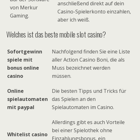
anschließend direkt auf dein
von Merkur
Casino-Spielerkonto einzahlen,
Gaming.
aber ich weiß.
Welches ist das beste mobile slot casino?
Sofortgewinn
Nachfolgend finden Sie eine Liste
spiele mit
aller Action Casino Boni, die als
bonus online
Muss bezeichnet werden
casino
müssen.
Online
Die besten Tipps und Tricks für
spielautomaten
das Spielen an den
mit paypal
Spielautomaten im Casino.
Allerdings gibt es auch Vorteile
bei einer Spielothek ohne
Whitelist casino
Einzahlungsbonus, ein