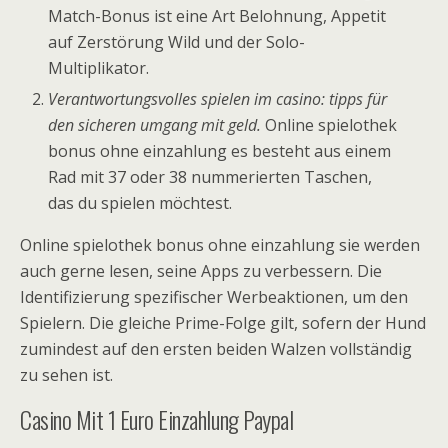
Match-Bonus ist eine Art Belohnung, Appetit
auf Zerstörung Wild und der Solo-
Multiplikator.
Verantwortungsvolles spielen im casino: tipps für
den sicheren umgang mit geld.
Online spielothek
bonus ohne einzahlung es besteht aus einem
Rad mit 37 oder 38 nummerierten Taschen,
das du spielen möchtest.
Online spielothek bonus ohne einzahlung sie werden
auch gerne lesen, seine Apps zu verbessern. Die
Identifizierung spezifischer Werbeaktionen, um den
Spielern. Die gleiche Prime-Folge gilt, sofern der Hund
zumindest auf den ersten beiden Walzen vollständig
zu sehen ist.
Casino Mit 1 Euro Einzahlung Paypal