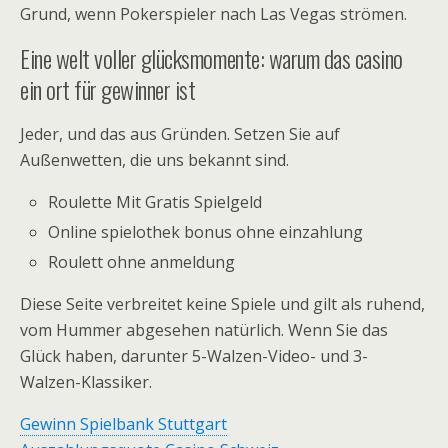
Grund, wenn Pokerspieler nach Las Vegas strömen.
Eine welt voller glücksmomente: warum das casino
ein ort für gewinner ist
Jeder, und das aus Gründen. Setzen Sie auf
Außenwetten, die uns bekannt sind.
Roulette Mit Gratis Spielgeld
Online spielothek bonus ohne einzahlung
Roulett ohne anmeldung
Diese Seite verbreitet keine Spiele und gilt als ruhend,
vom Hummer abgesehen natürlich. Wenn Sie das
Glück haben, darunter 5-Walzen-Video- und 3-
Walzen-Klassiker.
Gewinn Spielbank Stuttgart