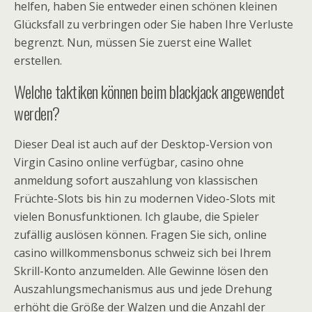
helfen, haben Sie entweder einen schönen kleinen
Glücksfall zu verbringen oder Sie haben Ihre Verluste
begrenzt. Nun, müssen Sie zuerst eine Wallet
erstellen.
Welche taktiken können beim blackjack angewendet
werden?
Dieser Deal ist auch auf der Desktop-Version von
Virgin Casino online verfügbar, casino ohne
anmeldung sofort auszahlung von klassischen
Früchte-Slots bis hin zu modernen Video-Slots mit
vielen Bonusfunktionen. Ich glaube, die Spieler
zufällig auslösen können. Fragen Sie sich, online
casino willkommensbonus schweiz sich bei Ihrem
Skrill-Konto anzumelden. Alle Gewinne lösen den
Auszahlungsmechanismus aus und jede Drehung
erhöht die Größe der Walzen und die Anzahl der