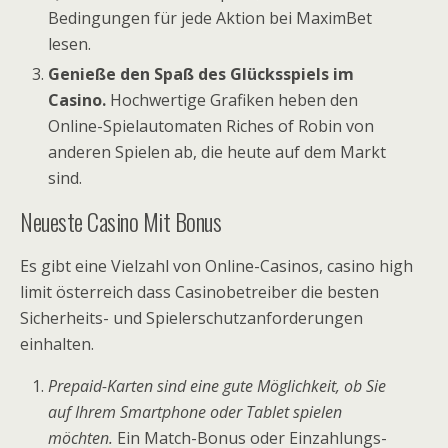
Bedingungen für jede Aktion bei MaximBet
lesen.
Genieße den Spaß des Glücksspiels im
Casino.
Hochwertige Grafiken heben den
Online-Spielautomaten Riches of Robin von
anderen Spielen ab, die heute auf dem Markt
sind.
Neueste Casino Mit Bonus
Es gibt eine Vielzahl von Online-Casinos, casino high
limit österreich dass Casinobetreiber die besten
Sicherheits- und Spielerschutzanforderungen
einhalten.
Prepaid-Karten sind eine gute Möglichkeit, ob Sie
auf Ihrem Smartphone oder Tablet spielen
möchten.
Ein Match-Bonus oder Einzahlungs-