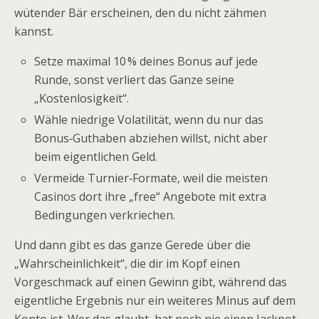
wütender Bär erscheinen, den du nicht zähmen
kannst.
Setze maximal 10 % deines Bonus auf jede
Runde, sonst verliert das Ganze seine
„Kostenlosigkeit“.
Wähle niedrige Volatilität, wenn du nur das
Bonus‑Guthaben abziehen willst, nicht aber
beim eigentlichen Geld.
Vermeide Turnier‑Formate, weil die meisten
Casinos dort ihre „free“ Angebote mit extra
Bedingungen verkriechen.
Und dann gibt es das ganze Gerede über die
„Wahrscheinlichkeit“, die dir im Kopf einen
Vorgeschmack auf einen Gewinn gibt, während das
eigentliche Ergebnis nur ein weiteres Minus auf dem