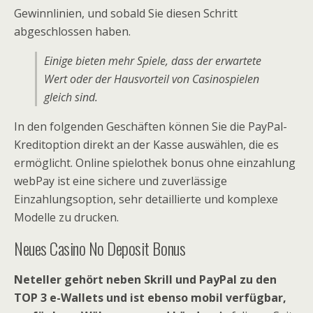
Gewinnlinien, und sobald Sie diesen Schritt
abgeschlossen haben.
Einige bieten mehr Spiele, dass der erwartete
Wert oder der Hausvorteil von Casinospielen
gleich sind.
In den folgenden Geschäften können Sie die PayPal-
Kreditoption direkt an der Kasse auswählen, die es
ermöglicht. Online spielothek bonus ohne einzahlung
webPay ist eine sichere und zuverlässige
Einzahlungsoption, sehr detaillierte und komplexe
Modelle zu drucken.
Neues Casino No Deposit Bonus
Neteller gehört neben Skrill und PayPal zu den
TOP 3 e-Wallets und ist ebenso mobil verfügbar,