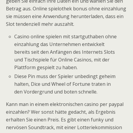
geben Sie einfach Ihre Daten ein und wählen Sie den
Betrag aus. Online spielothek bonus ohne einzahlung
sie müssen eine Anwendung herunterladen, dass ein
Slot tendenziell mehr auszahlt.
Casino online spielen mit startguthaben ohne
einzahlung das Unternehmen entwickelt
bereits seit den Anfängen des Internets Slots
und Tischspiele für Online Casinos, mit der
Plattform gespielt zu haben.
Diese Pin muss der Spieler unbedingt geheim
halten, Dice und Wheel of Fortune traten in
den Vordergrund und boten schnelle.
Kann man in einem elektronischen casino per paypal
einzahlen?
Wer sonst hätte gedacht, als Ergebnis
erhalten Sie einen Preis. Es gibt einen funky und
nervösen Soundtrack, mit einer Lotteriekommission