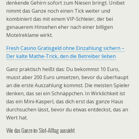
denkende Gehirn sofort zum Niesen bringt. Unibet
nimmt das Ganze noch einen Tick weiter und
kombiniert das mit einem VIP‑Schleier, der bei
genauerem Hinsehen eher nach einer billigen
Motelreklame wirkt.
Fresh Casino Gratisgeld ohne Einzahlung sichern –
Der kalte Mathe‑Trick, den die Betreiber lieben
Ganz praktisch heißt das: Du bekommst 10 Euro,
musst aber 200 Euro umsetzen, bevor du überhaupt
an die erste Auszahlung kommst. Die meisten Spieler
denken, das sei ein Schnäppchen. In Wirklichkeit ist
das ein Mini‑Kasperl, das dich erst das ganze Haus
durchsuchen lässt, bevor du etwas entdeckst, das an
Wert hat.
Wie das Ganze im Slot‑Alltag aussieht