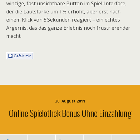
winzige, fast unsichtbare Button im Spiel-Interface,
der die Lautstärke um 1 % erhöht, aber erst nach
einem Klick von 5 Sekunden reagiert – ein echtes
Ärgernis, das das ganze Erlebnis noch frustrierender
macht.
30. August 2011
Online Spielothek Bonus Ohne Einzahlung