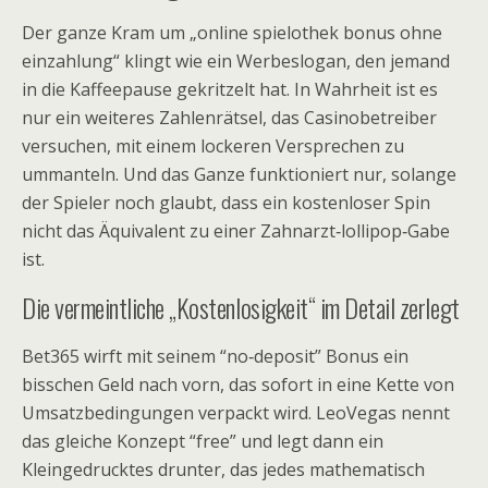
Der ganze Kram um „online spielothek bonus ohne
einzahlung“ klingt wie ein Werbeslogan, den jemand
in die Kaffeepause gekritzelt hat. In Wahrheit ist es
nur ein weiteres Zahlenrätsel, das Casinobetreiber
versuchen, mit einem lockeren Versprechen zu
ummanteln. Und das Ganze funktioniert nur, solange
der Spieler noch glaubt, dass ein kostenloser Spin
nicht das Äquivalent zu einer Zahnarzt‑lollipop‑Gabe
ist.
Die vermeintliche „Kostenlosigkeit“ im Detail zerlegt
Bet365 wirft mit seinem “no‑deposit” Bonus ein
bisschen Geld nach vorn, das sofort in eine Kette von
Umsatzbedingungen verpackt wird. LeoVegas nennt
das gleiche Konzept “free” und legt dann ein
Kleingedrucktes drunter, das jedes mathematisch