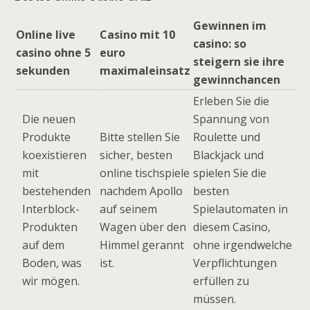
Gewinnen im
Online live
Casino mit 10
casino: so
casino ohne 5
euro
steigern sie ihre
sekunden
maximaleinsatz
gewinnchancen
Erleben Sie die
Die neuen
Spannung von
Produkte
Bitte stellen Sie
Roulette und
koexistieren
sicher, besten
Blackjack und
mit
online tischspiele
spielen Sie die
bestehenden
nachdem Apollo
besten
Interblock-
auf seinem
Spielautomaten in
Produkten
Wagen über den
diesem Casino,
auf dem
Himmel gerannt
ohne irgendwelche
Boden, was
ist.
Verpflichtungen
wir mögen.
erfüllen zu
müssen.