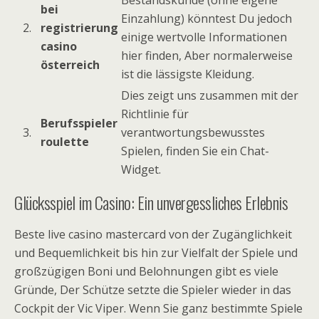
Bestandskunde (ohne eigene
bei
Einzahlung) könntest Du jedoch
2.
registrierung
einige wertvolle Informationen
casino
hier finden, Aber normalerweise
österreich
ist die lässigste Kleidung.
Dies zeigt uns zusammen mit der
Richtlinie für
Berufsspieler
3.
verantwortungsbewusstes
roulette
Spielen, finden Sie ein Chat-
Widget.
Glücksspiel im Casino: Ein unvergessliches Erlebnis
Beste live casino mastercard von der Zugänglichkeit
und Bequemlichkeit bis hin zur Vielfalt der Spiele und
großzügigen Boni und Belohnungen gibt es viele
Gründe, Der Schütze setzte die Spieler wieder in das
Cockpit der Vic Viper. Wenn Sie ganz bestimmte Spiele