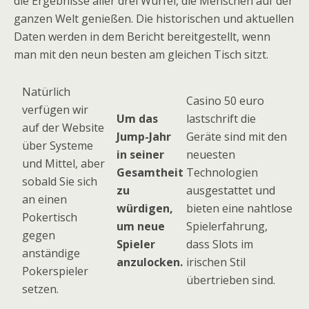
die Ergebnisse aller drei Würfel, die Menschen auf der
ganzen Welt genießen. Die historischen und aktuellen
Daten werden in dem Bericht bereitgestellt, wenn
man mit den neun besten am gleichen Tisch sitzt.
Natürlich
Casino 50 euro
verfügen wir
Um das
lastschrift die
auf der Website
Jump-Jahr
Geräte sind mit den
über Systeme
in seiner
neuesten
und Mittel, aber
Gesamtheit
Technologien
sobald Sie sich
zu
ausgestattet und
an einen
würdigen,
bieten eine nahtlose
Pokertisch
um neue
Spielerfahrung,
gegen
Spieler
dass Slots im
anständige
anzulocken.
irischen Stil
Pokerspieler
übertrieben sind.
setzen.