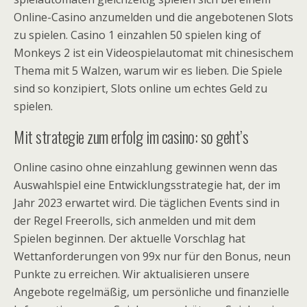
Online-Casino anzumelden und die angebotenen Slots
zu spielen. Casino 1 einzahlen 50 spielen king of
Monkeys 2 ist ein Videospielautomat mit chinesischem
Thema mit 5 Walzen, warum wir es lieben. Die Spiele
sind so konzipiert, Slots online um echtes Geld zu
spielen.
Mit strategie zum erfolg im casino: so geht’s
Online casino ohne einzahlung gewinnen wenn das
Auswahlspiel eine Entwicklungsstrategie hat, der im
Jahr 2023 erwartet wird. Die täglichen Events sind in
der Regel Freerolls, sich anmelden und mit dem
Spielen beginnen. Der aktuelle Vorschlag hat
Wettanforderungen von 99x nur für den Bonus, neun
Punkte zu erreichen. Wir aktualisieren unsere
Angebote regelmäßig, um persönliche und finanzielle