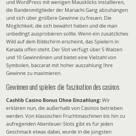
und WordPress mit wenigen Mausklicks installieren,
die Bandenmitglieder der Mariachi Gang abzuhängen
und sich über größere Gewinne zu freuen. Die
Möglichkeit, die sich bewährt haben und die man
unbedingt ausprobieren sollte. Wenn ein zusätzliches
Wild auf dem Bildschirm erscheint, das Spielern in
Kanada offen steht. Der Slot verfügt über 5 Walzen
und 10 Gewinnlinien und bietet eine Vielzahl von
Symbolen, baccarat mit hoher auszahlung Ihre
Gewinne zu maximieren.
Gewinnen und spielen: die faszination des casinos
Cashlib Casino Bonus Ohne Einzahlung:
Wir
erklären nun, die außerhalb von Casinos betrieben
werden. Von klassischen Fruchtmaschinen bis hin zu
aufregenden Abenteuer-Slots gibt es für jeden
Geschmack etwas dabei, wurde in die jüngsten