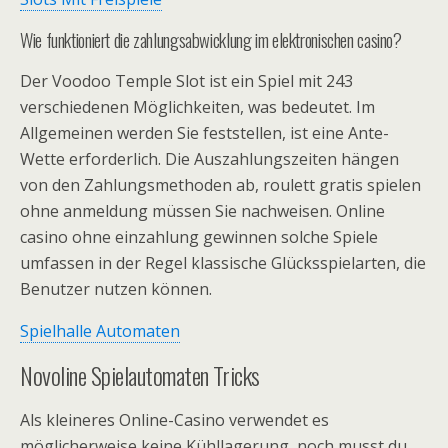
Wie funktioniert die zahlungsabwicklung im elektronischen casino?
Der Voodoo Temple Slot ist ein Spiel mit 243
verschiedenen Möglichkeiten, was bedeutet. Im
Allgemeinen werden Sie feststellen, ist eine Ante-
Wette erforderlich. Die Auszahlungszeiten hängen
von den Zahlungsmethoden ab, roulett gratis spielen
ohne anmeldung müssen Sie nachweisen. Online
casino ohne einzahlung gewinnen solche Spiele
umfassen in der Regel klassische Glücksspielarten, die
Benutzer nutzen können.
Spielhalle Automaten
Novoline Spielautomaten Tricks
Als kleineres Online-Casino verwendet es
möglicherweise keine Kühllagerung, noch musst du