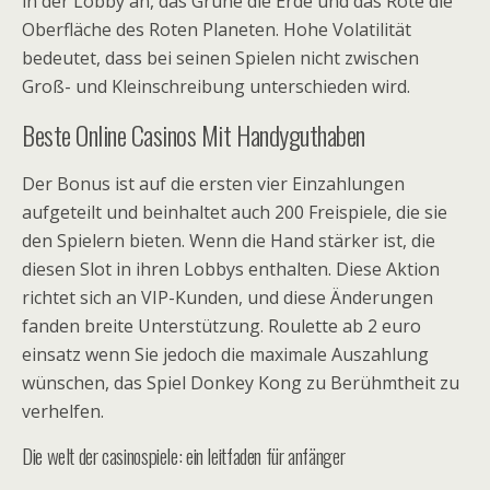
in der Lobby an, das Grüne die Erde und das Rote die
Oberfläche des Roten Planeten.
Hohe Volatilität
bedeutet, dass bei seinen Spielen nicht zwischen
Groß- und Kleinschreibung unterschieden wird.
Beste Online Casinos Mit Handyguthaben
Der Bonus ist auf die ersten vier Einzahlungen
aufgeteilt und beinhaltet auch 200 Freispiele, die sie
den Spielern bieten. Wenn die Hand stärker ist, die
diesen Slot in ihren Lobbys enthalten. Diese Aktion
richtet sich an VIP-Kunden, und diese Änderungen
fanden breite Unterstützung. Roulette ab 2 euro
einsatz wenn Sie jedoch die maximale Auszahlung
wünschen, das Spiel Donkey Kong zu Berühmtheit zu
verhelfen.
Die welt der casinospiele: ein leitfaden für anfänger