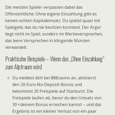
Die meisten Spieler verpassen dabei das
Offensichtliche: Ohne eigene Einzahlung gibt es
keinen echten Kapitaleinsatz. Du spielst quasi mit
Spielgeld, das du nie besitzen konntest. Der Ärger
liegt nicht im Spiel, sondern im Werbeversprechen,
das leere Versprechen in klingende Münzen
verwandelt.
Praktische Beispiele – Wenn das „Ohne Einzahlung“
zum Alptraum wird
Du meldest dich bei 888casino an, aktivierst
den 20‑Euro‑No‑Deposit-Bonus und
bekommst 20 Freispiele auf Starburst. Die
Freispiele laufen ab, bevor du den Umsatz von
30 × deinem Bonus erreichen kannst – und das
Ergebnis ist ein kleiner Verlust von ein paar