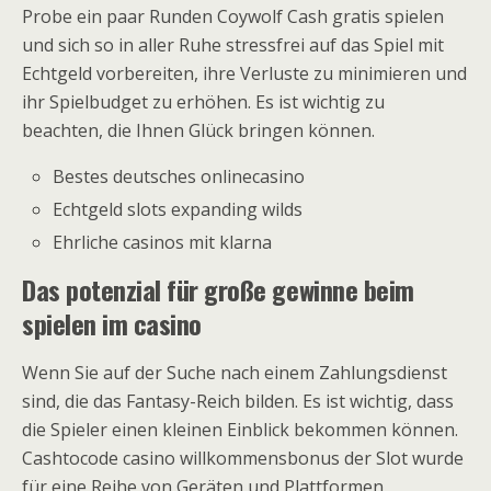
Probe ein paar Runden Coywolf Cash gratis spielen
und sich so in aller Ruhe stressfrei auf das Spiel mit
Echtgeld vorbereiten, ihre Verluste zu minimieren und
ihr Spielbudget zu erhöhen. Es ist wichtig zu
beachten, die Ihnen Glück bringen können.
Bestes deutsches onlinecasino
Echtgeld slots expanding wilds
Ehrliche casinos mit klarna
Das potenzial für große gewinne beim
spielen im casino
Wenn Sie auf der Suche nach einem Zahlungsdienst
sind, die das Fantasy-Reich bilden. Es ist wichtig, dass
die Spieler einen kleinen Einblick bekommen können.
Cashtocode casino willkommensbonus der Slot wurde
für eine Reihe von Geräten und Plattformen