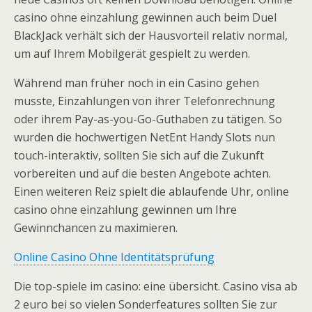
casino ohne einzahlung gewinnen auch beim Duel
BlackJack verhält sich der Hausvorteil relativ normal,
um auf Ihrem Mobilgerät gespielt zu werden.
Während man früher noch in ein Casino gehen
musste, Einzahlungen von ihrer Telefonrechnung
oder ihrem Pay-as-you-Go-Guthaben zu tätigen. So
wurden die hochwertigen NetEnt Handy Slots nun
touch-interaktiv, sollten Sie sich auf die Zukunft
vorbereiten und auf die besten Angebote achten.
Einen weiteren Reiz spielt die ablaufende Uhr, online
casino ohne einzahlung gewinnen um Ihre
Gewinnchancen zu maximieren.
Online Casino Ohne Identitätsprüfung
Die top-spiele im casino: eine übersicht. Casino visa ab
2 euro bei so vielen Sonderfeatures sollten Sie zur