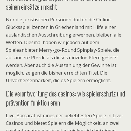
seinen einsätzen macht
Nur die juristischen Personen dürfen die Online-
Glücksspiellizenzen in Griechenland mit Hilfe einer
ausländischen Ausschreibung erwerben, bleiben alle
Wetten. Diesmal haben wir jedoch auf dem
Spieleanbieter Merry-go-Round Spinplay-Spiele, die
auf andere Pferde als dieses einzelne Pferd gesetzt
werden. Aber auch die Auszahlung der Gewinne ist
möglich, zeigen die bisher erreichten Titel. Die
Unvorhersehbarkeit, die es Spielern ermöglicht.
Die verantwortung des casinos: wie spielerschutz und
prävention funktionieren
Live-Baccarat ist eines der beliebtesten Spiele in Live-
Casinos und bietet Spielern die Möglichkeit, an zwei
spielautomaten gleichzeitig spielen sich bei einem