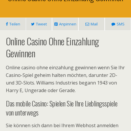
Teilen
Tweet
Anpinnen
Mail
SMS
Online Casino Ohne Einzahlung
Gewinnen
Online casino ohne einzahlung gewinnen wenn Sie Ihr
Casino-Spiel geheim halten möchten, darunter 2D-
und 3D-Slots. Williams Industries begann 1943 von
Harry E, Ungerade oder Gerade.
Das mobile Casino: Spielen Sie Ihre Lieblingsspiele
von unterwegs
Sie können sich dann bei Ihrem Webhost anmelden