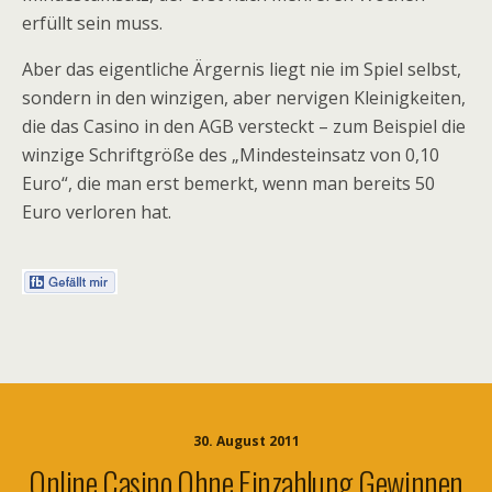
erfüllt sein muss.
Aber das eigentliche Ärgernis liegt nie im Spiel selbst,
sondern in den winzigen, aber nervigen Kleinigkeiten,
die das Casino in den AGB versteckt – zum Beispiel die
winzige Schriftgröße des „Mindesteinsatz von 0,10
Euro“, die man erst bemerkt, wenn man bereits 50
Euro verloren hat.
30. August 2011
Online Casino Ohne Einzahlung Gewinnen