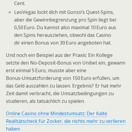
Cent.
LeoVegas lockt dich mit Gonzo’s Quest‑Spins,
aber die Gewinnbegrenzung pro Spin liegt bei
0,50 Euro. Du kannst also maximal 10 Euro aus
den Spins herausziehen, obwohl das Casino
dir einen Bonus von 30 Euro angeboten hat.
Und noch ein Beispiel aus der Praxis: Ein Kollege
setzte den No‑Deposit‑Bonus von Unibet ein, gewann
erst einmal 5 Euro, musste aber eine
Bonus‑Umsatzforderung von 150 Euro erfüllen, um
das Geld auszahlen zu lassen. Ergebnis? Er hat mehr
Zeit damit verbracht, die Umsatzbedingungen zu
studieren, als tatsächlich zu spielen.
Online Casino ohne Mindestumsatz: Der Kalte
Realitätscheck für Zocker, die nichts mehr zu verlieren
haben