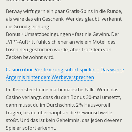
Betway wirft gern ein paar Gratis‑Spins in die Runde,
als wäre das ein Geschenk. Wer das glaubt, verkennt
die Grundgleichung:
Bonus + Umsatzbedingungen = fast nie Gewinn. Der
„VIP“-Auftritt fühlt sich eher an wie ein Motel, das
frisch neu gestrichen wurde, aber trotzdem von
Zecken bewohnt wird.
Casino ohne Verifizierung sofort spielen – Das wahre
Ärgernis hinter dem Werbeversprechen
Im Kern steckt eine mathematische Falle. Wenn das
Casino verlangt, dass du den Bonus 30‑mal umsetzt,
dann musst du im Durchschnitt 2 % Hausvorteil
tragen, bis du überhaupt an die Gewinnschwelle
stößt. Und das ist kein Geheimnis, das jeden cleveren
Spieler sofort erkennt.