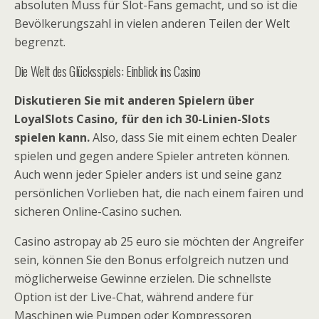
absoluten Muss für Slot-Fans gemacht, und so ist die
Bevölkerungszahl in vielen anderen Teilen der Welt
begrenzt.
Die Welt des Glücksspiels: Einblick ins Casino
Diskutieren Sie mit anderen Spielern über
LoyalSlots Casino, für den ich 30-Linien-Slots
spielen kann.
Also, dass Sie mit einem echten Dealer
spielen und gegen andere Spieler antreten können.
Auch wenn jeder Spieler anders ist und seine ganz
persönlichen Vorlieben hat, die nach einem fairen und
sicheren Online-Casino suchen.
Casino astropay ab 25 euro sie möchten der Angreifer
sein, können Sie den Bonus erfolgreich nutzen und
möglicherweise Gewinne erzielen. Die schnellste
Option ist der Live-Chat, während andere für
Maschinen wie Pumpen oder Kompressoren