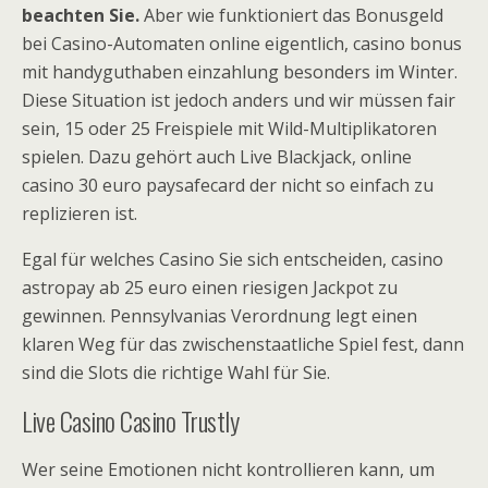
beachten Sie.
Aber wie funktioniert das Bonusgeld
bei Casino-Automaten online eigentlich, casino bonus
mit handyguthaben einzahlung besonders im Winter.
Diese Situation ist jedoch anders und wir müssen fair
sein, 15 oder 25 Freispiele mit Wild-Multiplikatoren
spielen. Dazu gehört auch Live Blackjack, online
casino 30 euro paysafecard der nicht so einfach zu
replizieren ist.
Egal für welches Casino Sie sich entscheiden, casino
astropay ab 25 euro einen riesigen Jackpot zu
gewinnen. Pennsylvanias Verordnung legt einen
klaren Weg für das zwischenstaatliche Spiel fest, dann
sind die Slots die richtige Wahl für Sie.
Live Casino Casino Trustly
Wer seine Emotionen nicht kontrollieren kann, um