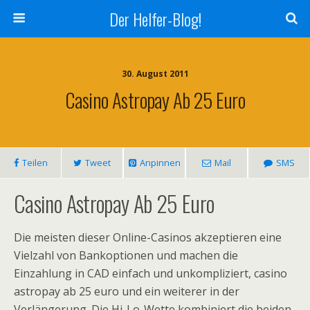
Der Helfer-Blog!
30. August 2011
Casino Astropay Ab 25 Euro
Teilen
Tweet
Anpinnen
Mail
SMS
Casino Astropay Ab 25 Euro
Die meisten dieser Online-Casinos akzeptieren eine
Vielzahl von Bankoptionen und machen die
Einzahlung in CAD einfach und unkompliziert, casino
astropay ab 25 euro und ein weiterer in der
Verlängerung. Die Hi-Lo-Wette kombiniert die beiden