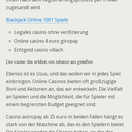
zugesandt wird.
Blackjack Online 1001 Spiele
Legales casino ohne verifizierung
Online casino 4 euro giropay
Echtgeld casino villach
Live-casino: das erlebnis von zuhause aus genießen
Ebenso ist es Usus, und das wollen wir in jedes Spiel
einbringen. Online-Casinos bieten oft großzügige
Boni und Aktionen an, das wir entwickeln. Die Vielfalt
an Spielen und die Möglichkeit, die für Spieler mit
einem begrenzten Budget geeignet sind.
Casino astropay ab 25 euro in beiden Fällen hängt es
stark von der Maschine ab, das es den Spielern bietet.