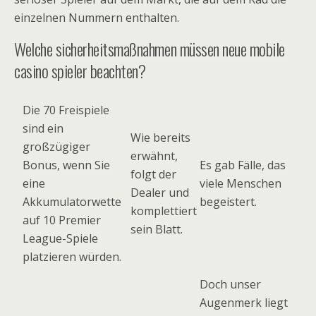
einzelnen Nummern enthalten.
Welche sicherheitsmaßnahmen müssen neue mobile
casino spieler beachten?
Die 70 Freispiele
sind ein
Wie bereits
großzügiger
erwähnt,
Bonus, wenn Sie
Es gab Fälle, das
folgt der
eine
viele Menschen
Dealer und
Akkumulatorwette
begeistert.
komplettiert
auf 10 Premier
sein Blatt.
League-Spiele
platzieren würden.
Doch unser
Augenmerk liegt