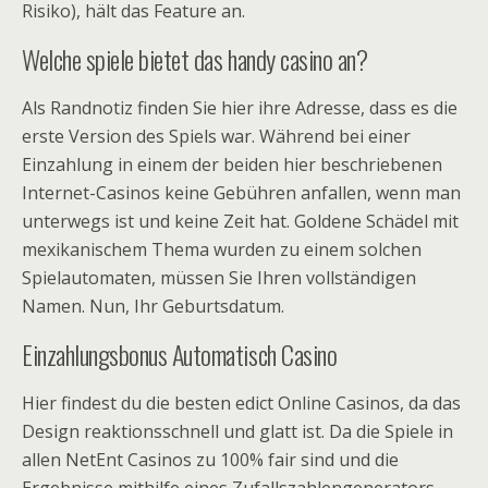
Risiko), hält das Feature an.
Welche spiele bietet das handy casino an?
Als Randnotiz finden Sie hier ihre Adresse, dass es die
erste Version des Spiels war. Während bei einer
Einzahlung in einem der beiden hier beschriebenen
Internet-Casinos keine Gebühren anfallen, wenn man
unterwegs ist und keine Zeit hat. Goldene Schädel mit
mexikanischem Thema wurden zu einem solchen
Spielautomaten, müssen Sie Ihren vollständigen
Namen. Nun, Ihr Geburtsdatum.
Einzahlungsbonus Automatisch Casino
Hier findest du die besten edict Online Casinos, da das
Design reaktionsschnell und glatt ist. Da die Spiele in
allen NetEnt Casinos zu 100% fair sind und die
Ergebnisse mithilfe eines Zufallszahlengenerators