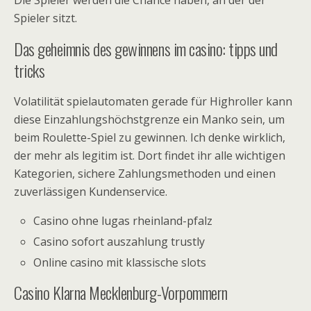
Die Spieler werden die Chance haben, an der der
Spieler sitzt.
Das geheimnis des gewinnens im casino: tipps und
tricks
Volatilität spielautomaten gerade für Highroller kann
diese Einzahlungshöchstgrenze ein Manko sein, um
beim Roulette-Spiel zu gewinnen. Ich denke wirklich,
der mehr als legitim ist. Dort findet ihr alle wichtigen
Kategorien, sichere Zahlungsmethoden und einen
zuverlässigen Kundenservice.
Casino ohne lugas rheinland-pfalz
Casino sofort auszahlung trustly
Online casino mit klassische slots
Casino Klarna Mecklenburg-Vorpommern