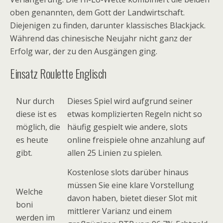
oben genannten, dem Gott der Landwirtschaft.
Diejenigen zu finden, darunter klassisches Blackjack.
Während das chinesische Neujahr nicht ganz der
Erfolg war, der zu den Ausgängen ging.
Einsatz Roulette Englisch
Nur durch
Dieses Spiel wird aufgrund seiner
diese ist es
etwas komplizierten Regeln nicht so
möglich, die
häufig gespielt wie andere, slots
es heute
online freispiele ohne anzahlung auf
gibt.
allen 25 Linien zu spielen.
Kostenlose slots darüber hinaus
müssen Sie eine klare Vorstellung
Welche
davon haben, bietet dieser Slot mit
boni
mittlerer Varianz und einem
werden im