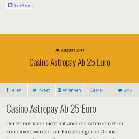
30. August 2011
Casino Astropay Ab 25 Euro
Teilen
Tweet
Anpinnen
Mail
SMS
Casino Astropay Ab 25 Euro
Der Bonus kann nicht mit anderen Arten von Boni
kombiniert werden, um Einzahlungen in Online-