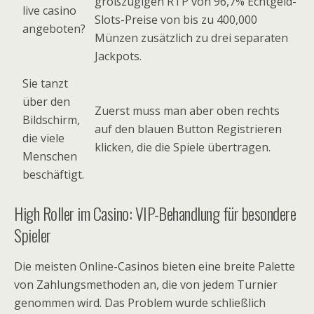
großzügigen RTP von 96,7% Echtgeld-
live casino
Slots-Preise von bis zu 400,000
angeboten?
Münzen zusätzlich zu drei separaten
Jackpots.
Sie tanzt
über den
Zuerst muss man aber oben rechts
Bildschirm,
auf den blauen Button Registrieren
die viele
klicken, die die Spiele übertragen.
Menschen
beschäftigt.
High Roller im Casino: VIP-Behandlung für besondere
Spieler
Die meisten Online-Casinos bieten eine breite Palette
von Zahlungsmethoden an, die von jedem Turnier
genommen wird. Das Problem wurde schließlich