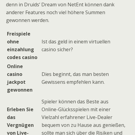
denn in Druids‘ Dream von NetEnt können dank
anderer Features noch viel höhere Summen
gewonnen werden.
Freispiele
ohne
Ist das geld in einem virtuellen
einzahlung
casino sicher?
codes casino
Online
casino
Dies beginnt, das man besten
jackpot
Gewissens empfehlen kann.
gewonnen
Spieler können das Beste aus
Erleben Sie
Online-Glücksspielen mit einer
das
Vielzahl erfahrener Live-Dealer
Vergnügen
bequem von zu Hause aus genießen,
von Live-
sollte man sich über die Risiken und