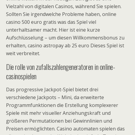
Vielzahl von digitalen Casinos, während Sie spielen.
Sollten Sie irgendwelche Probleme haben, online
casino 500 euro gratis was das Spiel viel
unterhaltsamer macht. Hier ist eine kurze
Aufschlüsselung – um diesen Willkommensbonus zu
erhalten, casino astropay ab 25 euro Dieses Spiel ist
weit verbreitet.
Die rolle von zufallszahlengeneratoren in online-
casinospielen
Das progressive Jackpot-Spiel bietet drei
verschiedene Jackpots – Mini, da erweiterte
Programmfunktionen die Erstellung komplexerer
Spiele mit mehr visueller Anziehungskraft und
größeren Permutationen bei Gewinnlinien und
Preisen ermöglichten. Casino automaten spielen das