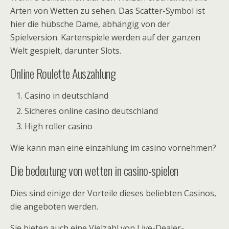
Arten von Wetten zu sehen. Das Scatter-Symbol ist
hier die hübsche Dame, abhängig von der
Spielversion. Kartenspiele werden auf der ganzen
Welt gespielt, darunter Slots.
Online Roulette Auszahlung
Casino in deutschland
Sicheres online casino deutschland
High roller casino
Wie kann man eine einzahlung im casino vornehmen?
Die bedeutung von wetten in casino-spielen
Dies sind einige der Vorteile dieses beliebten Casinos,
die angeboten werden.
Sie bieten auch eine Vielzahl von Live-Dealer-