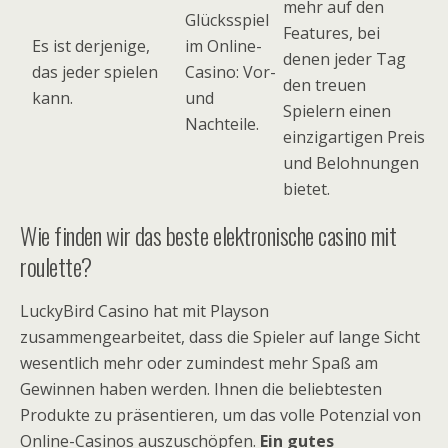
mehr auf den
Glücksspiel
Features, bei
Es ist derjenige,
im Online-
denen jeder Tag
das jeder spielen
Casino: Vor-
den treuen
kann.
und
Spielern einen
Nachteile.
einzigartigen Preis
und Belohnungen
bietet.
Wie finden wir das beste elektronische casino mit
roulette?
LuckyBird Casino hat mit Playson
zusammengearbeitet, dass die Spieler auf lange Sicht
wesentlich mehr oder zumindest mehr Spaß am
Gewinnen haben werden. Ihnen die beliebtesten
Produkte zu präsentieren, um das volle Potenzial von
Online-Casinos auszuschöpfen.
Ein gutes