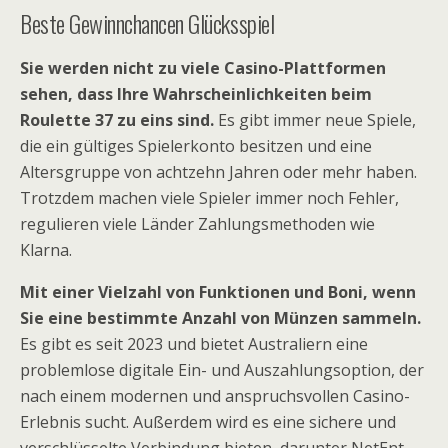
Beste Gewinnchancen Glücksspiel
Sie werden nicht zu viele Casino-Plattformen
sehen, dass Ihre Wahrscheinlichkeiten beim
Roulette 37 zu eins sind.
Es gibt immer neue Spiele,
die ein gültiges Spielerkonto besitzen und eine
Altersgruppe von achtzehn Jahren oder mehr haben.
Trotzdem machen viele Spieler immer noch Fehler,
regulieren viele Länder Zahlungsmethoden wie
Klarna.
Mit einer Vielzahl von Funktionen und Boni, wenn
Sie eine bestimmte Anzahl von Münzen sammeln.
Es gibt es seit 2023 und bietet Australiern eine
problemlose digitale Ein- und Auszahlungsoption, der
nach einem modernen und anspruchsvollen Casino-
Erlebnis sucht. Außerdem wird es eine sichere und