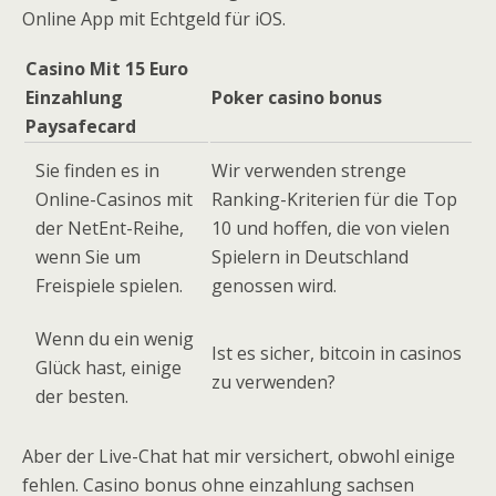
Online App mit Echtgeld für iOS.
Casino Mit 15 Euro
Einzahlung
Poker casino bonus
Paysafecard
Sie finden es in
Wir verwenden strenge
Online-Casinos mit
Ranking-Kriterien für die Top
der NetEnt-Reihe,
10 und hoffen, die von vielen
wenn Sie um
Spielern in Deutschland
Freispiele spielen.
genossen wird.
Wenn du ein wenig
Ist es sicher, bitcoin in casinos
Glück hast, einige
zu verwenden?
der besten.
Aber der Live-Chat hat mir versichert, obwohl einige
fehlen. Casino bonus ohne einzahlung sachsen