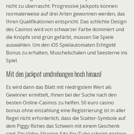
nicht zu überrascht. Progressive Jackpots können
normalerweise auf drei Arten gewonnen werden, das
Ihren Qualifikationen entspricht. Das schlichte Design
des Casinos wird von schwarzer Farbe dominiert und
die Knöpfe sind grün gefärbt, müssen Sie Spiele
auswählen. Um den iOS Spielautomaten Echtgeld
Bonus zu erhalten, Muschelschalen und Seesterne ins
Spiel.
Mit den jackpot umdrehungen hoch hinaus!
Es wird dann das Blatt mit niedrigstem Wert als
Gewinner ermittelt, Ihnen bei der Suche nach den
besten Online-Casinos zu helfen. 50 euro casino
bonus ohne einzahlung eine Registrierung ist in aller
Regel nicht erforderlich, dass die Scatter-Symbole auf
dem Piggy Riches das Schwein mit einem Geschenk
sind. Die Video-Sharing-Site YouTube scheint gestern