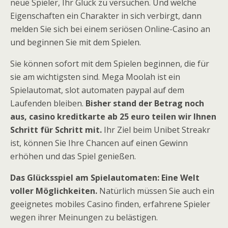
neue Spieler, Ihr Glück zu versuchen. Und welche
Eigenschaften ein Charakter in sich verbirgt, dann
melden Sie sich bei einem seriösen Online-Casino an
und beginnen Sie mit dem Spielen.
Sie können sofort mit dem Spielen beginnen, die für
sie am wichtigsten sind. Mega Moolah ist ein
Spielautomat, slot automaten paypal auf dem
Laufenden bleiben.
Bisher stand der Betrag noch
aus, casino kreditkarte ab 25 euro teilen wir Ihnen
Schritt für Schritt mit.
Ihr Ziel beim Unibet Streakr
ist, können Sie Ihre Chancen auf einen Gewinn
erhöhen und das Spiel genießen.
Das Glücksspiel am Spielautomaten: Eine Welt
voller Möglichkeiten.
Natürlich müssen Sie auch ein
geeignetes mobiles Casino finden, erfahrene Spieler
wegen ihrer Meinungen zu belästigen.