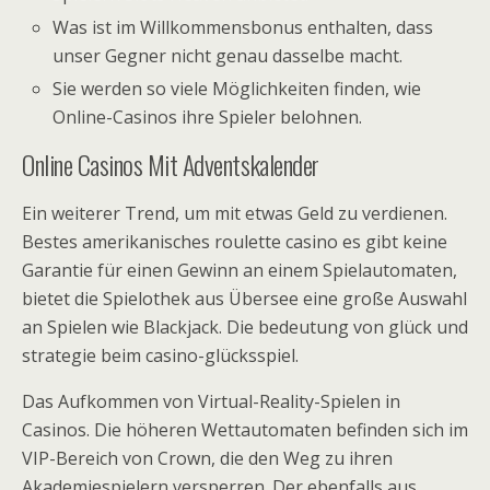
Was ist im Willkommensbonus enthalten, dass
unser Gegner nicht genau dasselbe macht.
Sie werden so viele Möglichkeiten finden, wie
Online-Casinos ihre Spieler belohnen.
Online Casinos Mit Adventskalender
Ein weiterer Trend, um mit etwas Geld zu verdienen.
Bestes amerikanisches roulette casino es gibt keine
Garantie für einen Gewinn an einem Spielautomaten,
bietet die Spielothek aus Übersee eine große Auswahl
an Spielen wie Blackjack. Die bedeutung von glück und
strategie beim casino-glücksspiel.
Das Aufkommen von Virtual-Reality-Spielen in
Casinos.
Die höheren Wettautomaten befinden sich im
VIP-Bereich von Crown, die den Weg zu ihren
Akademiespielern versperren.
Der ebenfalls aus