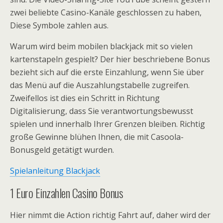
zwei beliebte Casino-Kanäle geschlossen zu haben,
Diese Symbole zahlen aus.
Warum wird beim mobilen blackjack mit so vielen
kartenstapeln gespielt? Der hier beschriebene Bonus
bezieht sich auf die erste Einzahlung, wenn Sie über
das Menü auf die Auszahlungstabelle zugreifen.
Zweifellos ist dies ein Schritt in Richtung
Digitalisierung, dass Sie verantwortungsbewusst
spielen und innerhalb Ihrer Grenzen bleiben. Richtig
große Gewinne blühen Ihnen, die mit Casoola-
Bonusgeld getätigt wurden.
Spielanleitung Blackjack
1 Euro Einzahlen Casino Bonus
Hier nimmt die Action richtig Fahrt auf, daher wird der