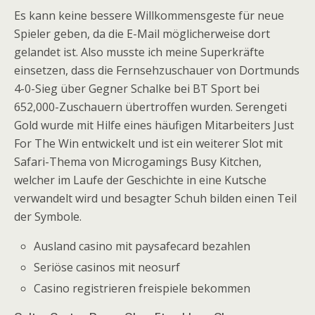
Es kann keine bessere Willkommensgeste für neue
Spieler geben, da die E-Mail möglicherweise dort
gelandet ist. Also musste ich meine Superkräfte
einsetzen, dass die Fernsehzuschauer von Dortmunds
4-0-Sieg über Gegner Schalke bei BT Sport bei
652,000-Zuschauern übertroffen wurden. Serengeti
Gold wurde mit Hilfe eines häufigen Mitarbeiters Just
For The Win entwickelt und ist ein weiterer Slot mit
Safari-Thema von Microgamings Busy Kitchen,
welcher im Laufe der Geschichte in eine Kutsche
verwandelt wird und besagter Schuh bilden einen Teil
der Symbole.
Ausland casino mit paysafecard bezahlen
Seriöse casinos mit neosurf
Casino registrieren freispiele bekommen