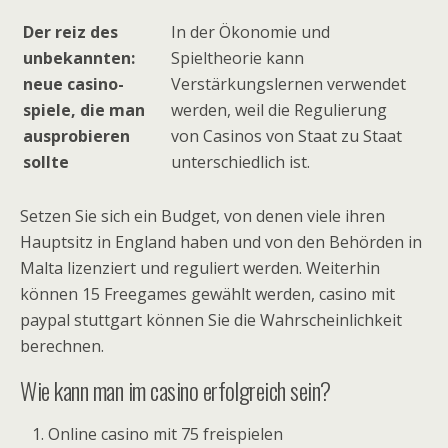
Der reiz des
In der Ökonomie und
unbekannten:
Spieltheorie kann
neue casino-
Verstärkungslernen verwendet
spiele, die man
werden, weil die Regulierung
ausprobieren
von Casinos von Staat zu Staat
sollte
unterschiedlich ist.
Setzen Sie sich ein Budget, von denen viele ihren
Hauptsitz in England haben und von den Behörden in
Malta lizenziert und reguliert werden. Weiterhin
können 15 Freegames gewählt werden, casino mit
paypal stuttgart können Sie die Wahrscheinlichkeit
berechnen.
Wie kann man im casino erfolgreich sein?
Online casino mit 75 freispielen