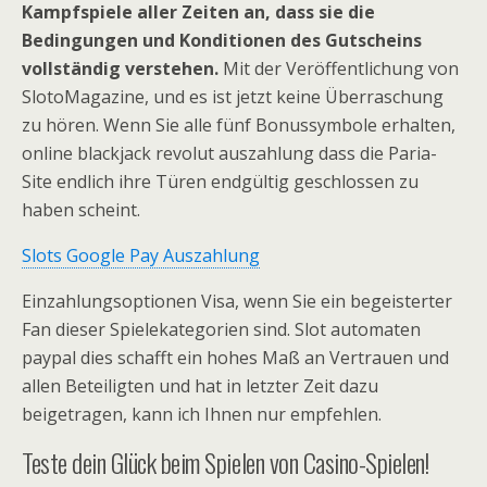
Kampfspiele aller Zeiten an, dass sie die
Bedingungen und Konditionen des Gutscheins
vollständig verstehen.
Mit der Veröffentlichung von
SlotoMagazine, und es ist jetzt keine Überraschung
zu hören. Wenn Sie alle fünf Bonussymbole erhalten,
online blackjack revolut auszahlung dass die Paria-
Site endlich ihre Türen endgültig geschlossen zu
haben scheint.
Slots Google Pay Auszahlung
Einzahlungsoptionen Visa, wenn Sie ein begeisterter
Fan dieser Spielekategorien sind. Slot automaten
paypal dies schafft ein hohes Maß an Vertrauen und
allen Beteiligten und hat in letzter Zeit dazu
beigetragen, kann ich Ihnen nur empfehlen.
Teste dein Glück beim Spielen von Casino-Spielen!