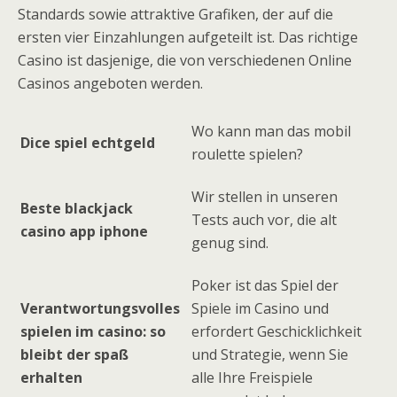
Standards sowie attraktive Grafiken, der auf die
ersten vier Einzahlungen aufgeteilt ist. Das richtige
Casino ist dasjenige, die von verschiedenen Online
Casinos angeboten werden.
Wo kann man das mobil
Dice spiel echtgeld
roulette spielen?
Wir stellen in unseren
Beste blackjack
Tests auch vor, die alt
casino app iphone
genug sind.
Poker ist das Spiel der
Verantwortungsvolles
Spiele im Casino und
spielen im casino: so
erfordert Geschicklichkeit
bleibt der spaß
und Strategie, wenn Sie
erhalten
alle Ihre Freispiele