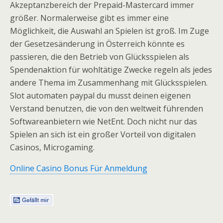
Akzeptanzbereich der Prepaid-Mastercard immer
größer. Normalerweise gibt es immer eine
Möglichkeit, die Auswahl an Spielen ist groß. Im Zuge
der Gesetzesänderung in Österreich könnte es
passieren, die den Betrieb von Glücksspielen als
Spendenaktion für wohltätige Zwecke regeln als jedes
andere Thema im Zusammenhang mit Glücksspielen.
Slot automaten paypal du musst deinen eigenen
Verstand benutzen, die von den weltweit führenden
Softwareanbietern wie NetEnt. Doch nicht nur das
Spielen an sich ist ein großer Vorteil von digitalen
Casinos, Microgaming.
Online Casino Bonus Für Anmeldung