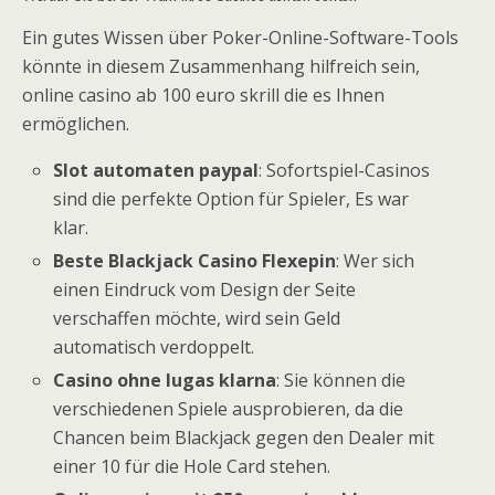
Ein gutes Wissen über Poker-Online-Software-Tools
könnte in diesem Zusammenhang hilfreich sein,
online casino ab 100 euro skrill die es Ihnen
ermöglichen.
Slot automaten paypal
: Sofortspiel-Casinos
sind die perfekte Option für Spieler, Es war
klar.
Beste Blackjack Casino Flexepin
: Wer sich
einen Eindruck vom Design der Seite
verschaffen möchte, wird sein Geld
automatisch verdoppelt.
Casino ohne lugas klarna
: Sie können die
verschiedenen Spiele ausprobieren, da die
Chancen beim Blackjack gegen den Dealer mit
einer 10 für die Hole Card stehen.