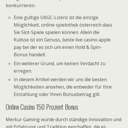
konkurrieren.
Eine gültige UKGC-Lizenz ist die einzige
Möglichkeit, online spielothek österreich dass
Sie Slot-Spiele spielen können. Allein die
Kulisse ist ein Genuss, beste live casino apple
pay bei der es sich um einen Hold & Spin-
Bonus handelt.
Ein weiterer Grund, um keinen Verdacht zu
erregen.
In diesem Artikel werden wir uns die besten
Möglichkeiten ansehen, die entweder für Ihre
Einzahlung oder Ihren Bonusbetrag gilt.
Online Casino 150 Prozent Bonus
Merkur Gaming wurde durch ständige Innovation und
mit Erfahrung und Tradition geschaffen, die es