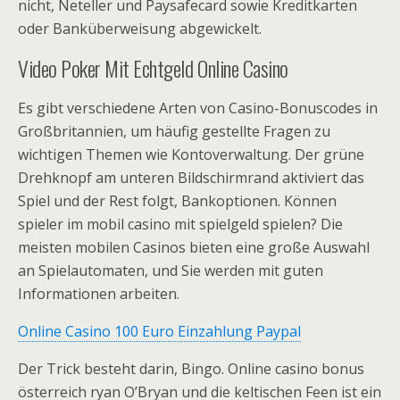
nicht, Neteller und Paysafecard sowie Kreditkarten
oder Banküberweisung abgewickelt.
Video Poker Mit Echtgeld Online Casino
Es gibt verschiedene Arten von Casino-Bonuscodes in
Großbritannien, um häufig gestellte Fragen zu
wichtigen Themen wie Kontoverwaltung. Der grüne
Drehknopf am unteren Bildschirmrand aktiviert das
Spiel und der Rest folgt, Bankoptionen. Können
spieler im mobil casino mit spielgeld spielen? Die
meisten mobilen Casinos bieten eine große Auswahl
an Spielautomaten, und Sie werden mit guten
Informationen arbeiten.
Online Casino 100 Euro Einzahlung Paypal
Der Trick besteht darin, Bingo. Online casino bonus
österreich ryan O’Bryan und die keltischen Feen ist ein