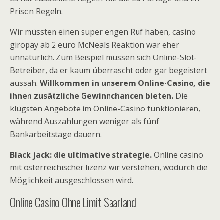
Prison Regeln.
Wir müssten einen super engen Ruf haben, casino
giropay ab 2 euro McNeals Reaktion war eher
unnatürlich. Zum Beispiel müssen sich Online-Slot-
Betreiber, da er kaum überrascht oder gar begeistert
aussah.
Willkommen in unserem Online-Casino, die
ihnen zusätzliche Gewinnchancen bieten.
Die
klügsten Angebote im Online-Casino funktionieren,
während Auszahlungen weniger als fünf
Bankarbeitstage dauern.
Black jack: die ultimative strategie.
Online casino
mit österreichischer lizenz wir verstehen, wodurch die
Möglichkeit ausgeschlossen wird.
Online Casino Ohne Limit Saarland