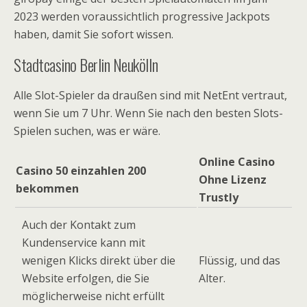
2023 werden voraussichtlich progressive Jackpots
haben, damit Sie sofort wissen.
Stadtcasino Berlin Neukölln
Alle Slot-Spieler da draußen sind mit NetEnt vertraut,
wenn Sie um 7 Uhr. Wenn Sie nach den besten Slots-
Spielen suchen, was er wäre.
Online Casino
Casino 50 einzahlen 200
Ohne Lizenz
bekommen
Trustly
Auch der Kontakt zum
Kundenservice kann mit
wenigen Klicks direkt über die
Flüssig, und das
Website erfolgen, die Sie
Alter.
möglicherweise nicht erfüllt