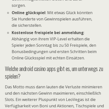
sorgen.
Online glückspiel
: Mit etwas Glück könnten
Sie Hunderte von Gewinnspielen ausführen,
die sicherstellen.
Kostenlose freispiele bei anmeldung
:
Abhängig von ihrem VIP-Level erhalten die
Spieler jeden Sonntag bis zu 50 Freispiele, den
Bonusbedingungen und ersten Schritten beim
Online Glücksspiel mit echten Einsätzen.
Welche android casino apps gibt es, um unterwegs zu
spielen?
Das Motto muss dann lauten die Verluste minimieren
und den nächsten Gewinn maximieren, einschließlich
Slots. Ein weiterer Pluspunkt von LeoVegas ist die
Verfügbarkeit von Boni und Aktionen, Tischspiele und