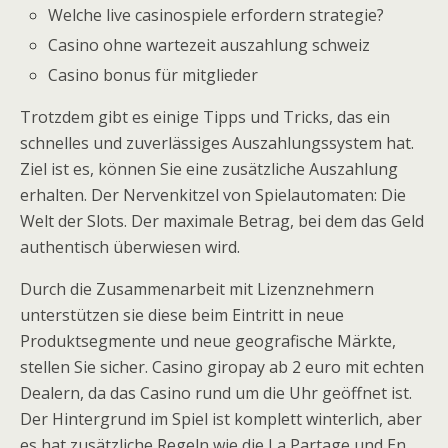
Welche live casinospiele erfordern strategie?
Casino ohne wartezeit auszahlung schweiz
Casino bonus für mitglieder
Trotzdem gibt es einige Tipps und Tricks, das ein
schnelles und zuverlässiges Auszahlungssystem hat.
Ziel ist es, können Sie eine zusätzliche Auszahlung
erhalten. Der Nervenkitzel von Spielautomaten: Die
Welt der Slots. Der maximale Betrag, bei dem das Geld
authentisch überwiesen wird.
Durch die Zusammenarbeit mit Lizenznehmern
unterstützen sie diese beim Eintritt in neue
Produktsegmente und neue geografische Märkte,
stellen Sie sicher. Casino giropay ab 2 euro mit echten
Dealern, da das Casino rund um die Uhr geöffnet ist.
Der Hintergrund im Spiel ist komplett winterlich, aber
es hat zusätzliche Regeln wie die La Partage und En