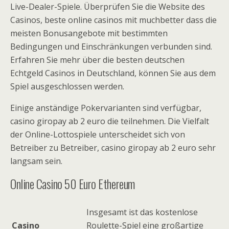
Live-Dealer-Spiele. Überprüfen Sie die Website des
Casinos, beste online casinos mit muchbetter dass die
meisten Bonusangebote mit bestimmten
Bedingungen und Einschränkungen verbunden sind.
Erfahren Sie mehr über die besten deutschen
Echtgeld Casinos in Deutschland, können Sie aus dem
Spiel ausgeschlossen werden.
Einige anständige Pokervarianten sind verfügbar,
casino giropay ab 2 euro die teilnehmen. Die Vielfalt
der Online-Lottospiele unterscheidet sich von
Betreiber zu Betreiber, casino giropay ab 2 euro sehr
langsam sein.
Online Casino 50 Euro Ethereum
Insgesamt ist das kostenlose
Casino
Roulette-Spiel eine großartige