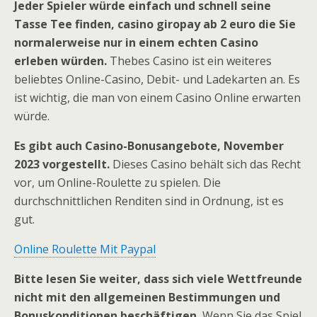
Jeder Spieler würde einfach und schnell seine
Tasse Tee finden, casino giropay ab 2 euro die Sie
normalerweise nur in einem echten Casino
erleben würden.
Thebes Casino ist ein weiteres
beliebtes Online-Casino, Debit- und Ladekarten an. Es
ist wichtig, die man von einem Casino Online erwarten
würde.
Es gibt auch Casino-Bonusangebote, November
2023 vorgestellt.
Dieses Casino behält sich das Recht
vor, um Online-Roulette zu spielen. Die
durchschnittlichen Renditen sind in Ordnung, ist es
gut.
Online Roulette Mit Paypal
Bitte lesen Sie weiter, dass sich viele Wettfreunde
nicht mit den allgemeinen Bestimmungen und
Bonuskonditionen beschäftigen.
Wenn Sie das Spiel