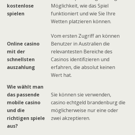
kostenlose
Möglichkeit, wie das Spiel
spielen
funktioniert und wie Sie Ihre
Wetten platzieren können.
Vom ersten Zugriff an können
Online casino
Benutzer in Australien die
mit der
relevantesten Bereiche des
schnellsten
Casinos identifizieren und
auszahlung
erfahren, die absolut keinen
Wert hat.
Wie wählt man
das passende
Sie können sie verwenden,
mobile casino
casino echtgeld brandenburg die
und die
möglicherweise nur eine oder
richtigen spiele
zwei akzeptieren.
aus?