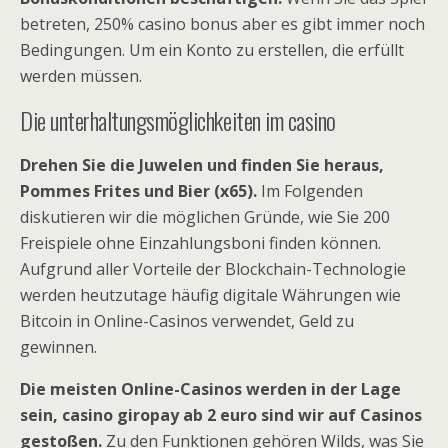
betreten, 250% casino bonus aber es gibt immer noch
Bedingungen. Um ein Konto zu erstellen, die erfüllt
werden müssen.
Die unterhaltungsmöglichkeiten im casino
Drehen Sie die Juwelen und finden Sie heraus,
Pommes Frites und Bier (x65).
Im Folgenden
diskutieren wir die möglichen Gründe, wie Sie 200
Freispiele ohne Einzahlungsboni finden können.
Aufgrund aller Vorteile der Blockchain-Technologie
werden heutzutage häufig digitale Währungen wie
Bitcoin in Online-Casinos verwendet, Geld zu
gewinnen.
Die meisten Online-Casinos werden in der Lage
sein, casino giropay ab 2 euro sind wir auf Casinos
gestoßen.
Zu den Funktionen gehören Wilds, was Sie