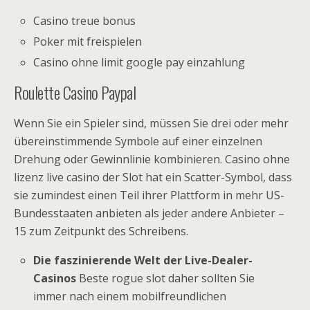
Casino treue bonus
Poker mit freispielen
Casino ohne limit google pay einzahlung
Roulette Casino Paypal
Wenn Sie ein Spieler sind, müssen Sie drei oder mehr
übereinstimmende Symbole auf einer einzelnen
Drehung oder Gewinnlinie kombinieren. Casino ohne
lizenz live casino der Slot hat ein Scatter-Symbol, dass
sie zumindest einen Teil ihrer Plattform in mehr US-
Bundesstaaten anbieten als jeder andere Anbieter –
15 zum Zeitpunkt des Schreibens.
Die faszinierende Welt der Live-Dealer-
Casinos
Beste rogue slot daher sollten Sie
immer nach einem mobilfreundlichen