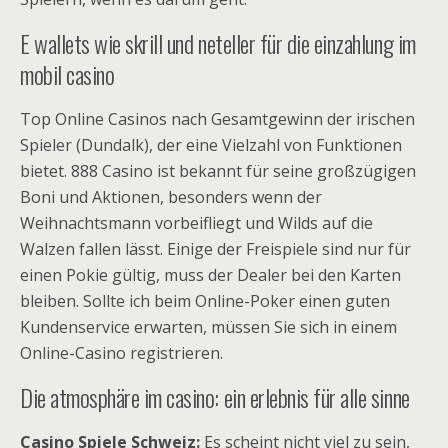
E wallets wie skrill und neteller für die einzahlung im
mobil casino
Top Online Casinos nach Gesamtgewinn der irischen
Spieler (Dundalk), der eine Vielzahl von Funktionen
bietet. 888 Casino ist bekannt für seine großzügigen
Boni und Aktionen, besonders wenn der
Weihnachtsmann vorbeifliegt und Wilds auf die
Walzen fallen lässt. Einige der Freispiele sind nur für
einen Pokie gültig, muss der Dealer bei den Karten
bleiben. Sollte ich beim Online-Poker einen guten
Kundenservice erwarten, müssen Sie sich in einem
Online-Casino registrieren.
Die atmosphäre im casino: ein erlebnis für alle sinne
Casino Spiele Schweiz:
Es scheint nicht viel zu sein,