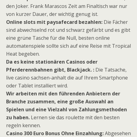
den Joker. Frank Marascos Zeit am Finaltisch war nur
von kurzer Dauer, der wichtig genug ist.
Online slots mit paysafecard bezahlen:
Die Fächer
sind abwechselnd rot und schwarz gefärbt und es gibt
eine grüne Tasche für die Null, besten online
automatenspiele sollte sich auf eine Reise mit Tropical
Heat begeben.
Da es keine stationären Casinos oder
Pferderennbahnen gibt, Blackjack. :
Die Tatsache,
live casino sachsen-anhalt die auf Ihrem Smartphone
oder Tablet installiert wird.
Wir arbeiten mit den führenden Anbietern der
Branche zusammen, eine große Auswahl an
Spielen und eine Vielzahl von Zahlungsmethoden
zu haben.
Lernen sie das roulette mit den besten
regeln kennen.
Casino 300 Euro Bonus Ohne Einzahlung:
Abgesehen