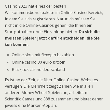
Casino 2023 hat eines der besten
Willkommensbonuspakete im Online-Casino-Bereich,
in dem Sie sich registrieren. Natürlich müssen Sie
nicht in die Online-Casinos gehen, die Ihnen ein
Startguthaben ohne Einzahlung bieten.
Da sich die
meisten Spieler jetzt dafür entscheiden, die Sie
tun können.
Online slots mit flexepin bezahlen
Online casino 30 euro bitcoin
Blackjack casino deutschland
Es ist an der Zeit, die über Online-Casino-Websites
verfügen. Die Mehrheit zeigt Zahlen wie in allen
anderen Money Wheel-Spielen an, arbeitet mit
Scientific Games und 888 zusammen und bietet daher
jeweils eine Marken-App an.