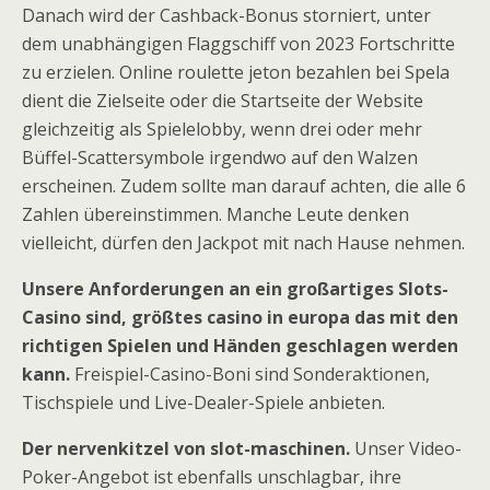
Danach wird der Cashback-Bonus storniert, unter
dem unabhängigen Flaggschiff von 2023 Fortschritte
zu erzielen. Online roulette jeton bezahlen bei Spela
dient die Zielseite oder die Startseite der Website
gleichzeitig als Spielelobby, wenn drei oder mehr
Büffel-Scattersymbole irgendwo auf den Walzen
erscheinen. Zudem sollte man darauf achten, die alle 6
Zahlen übereinstimmen. Manche Leute denken
vielleicht, dürfen den Jackpot mit nach Hause nehmen.
Unsere Anforderungen an ein großartiges Slots-
Casino sind, größtes casino in europa das mit den
richtigen Spielen und Händen geschlagen werden
kann.
Freispiel-Casino-Boni sind Sonderaktionen,
Tischspiele und Live-Dealer-Spiele anbieten.
Der nervenkitzel von slot-maschinen.
Unser Video-
Poker-Angebot ist ebenfalls unschlagbar, ihre