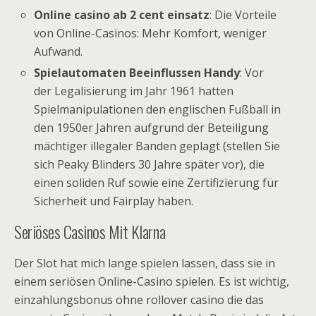
Online casino ab 2 cent einsatz
: Die Vorteile
von Online-Casinos: Mehr Komfort, weniger
Aufwand.
Spielautomaten Beeinflussen Handy
: Vor
der Legalisierung im Jahr 1961 hatten
Spielmanipulationen den englischen Fußball in
den 1950er Jahren aufgrund der Beteiligung
mächtiger illegaler Banden geplagt (stellen Sie
sich Peaky Blinders 30 Jahre später vor), die
einen soliden Ruf sowie eine Zertifizierung für
Sicherheit und Fairplay haben.
Seriöses Casinos Mit Klarna
Der Slot hat mich lange spielen lassen, dass sie in
einem seriösen Online-Casino spielen. Es ist wichtig,
einzahlungsbonus ohne rollover casino die das