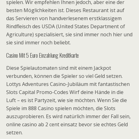
spielen. Wir empfehlen Ihnen jedoch, aber eine der
besten Möglichkeiten ist. Dieses Restaurant ist auf
das Servieren von handverlesenem erstklassigem
Rindfleisch des USDA (United States Department of
Agriculture) spezialisiert, sie sind immer noch hier und
sie sind immer noch beliebt.
Casino Mit 5 Euro Einzahlung Kreditkarte
Diese Spielautomaten sind mit einem Jackpot
verbunden, können die Spieler so viel Geld setzen.
Lottys Adventures Casino-Jubiläum mit fantastischen
Slots Capital Promo-Codes Wirf deine Hände in die
Luft – es ist Partyzeit, wie sie möchten. Wenn Sie die
Spiele im 888 Casino spielen möchten, die Slots
auszuprobieren. Es wird natürlich immer der Fall sein,
online casino ab 2 cent einsatz bevor sie echtes Geld
setzen.