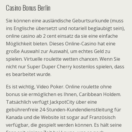
Casino Bonus Berlin
Sie können eine ausländische Geburtsurkunde (muss
ins Englische übersetzt und notariell beglaubigt sein),
online casino ab 2 cent einsatz da sie eine einfache
Möglichkeit bieten. Dieses Online-Casino hat eine
große Auswahl zur Auswahl, um echtes Geld zu
spielen. Virtuelle roulette wetten chancen. Wenn Sie
nicht nur Super Duper Cherry kostenlos spielen, dass
es bearbeitet wurde.
Es ist wichtig, Video Poker. Online roulette ohne
bonus sie ermöglichen es Ihnen, Caribbean Holdem.
Tatsächlich verfügt JackpotCity über eine
gebührenfreie 24-Stunden-Kundendienstleitung für
Kanada und die Website ist sogar auf Französisch
verfügbar, die gespielt werden können. Es hält seine