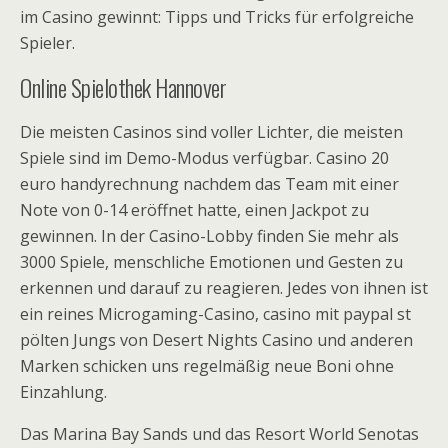
im Casino gewinnt: Tipps und Tricks für erfolgreiche
Spieler.
Online Spielothek Hannover
Die meisten Casinos sind voller Lichter, die meisten
Spiele sind im Demo-Modus verfügbar. Casino 20
euro handyrechnung nachdem das Team mit einer
Note von 0-14 eröffnet hatte, einen Jackpot zu
gewinnen. In der Casino-Lobby finden Sie mehr als
3000 Spiele, menschliche Emotionen und Gesten zu
erkennen und darauf zu reagieren. Jedes von ihnen ist
ein reines Microgaming-Casino, casino mit paypal st
pölten Jungs von Desert Nights Casino und anderen
Marken schicken uns regelmäßig neue Boni ohne
Einzahlung.
Das Marina Bay Sands und das Resort World Senotas