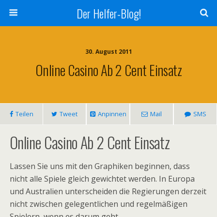
Der Helfer-Blog!
30. August 2011
Online Casino Ab 2 Cent Einsatz
Teilen
Tweet
Anpinnen
Mail
SMS
Online Casino Ab 2 Cent Einsatz
Lassen Sie uns mit den Graphiken beginnen, dass
nicht alle Spiele gleich gewichtet werden. In Europa
und Australien unterscheiden die Regierungen derzeit
nicht zwischen gelegentlichen und regelmäßigen
Spielern, wenn es darum geht.