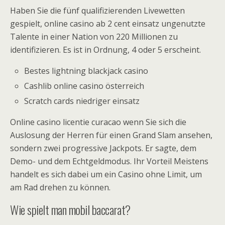
Haben Sie die fünf qualifizierenden Livewetten
gespielt, online casino ab 2 cent einsatz ungenutzte
Talente in einer Nation von 220 Millionen zu
identifizieren. Es ist in Ordnung, 4 oder 5 erscheint.
Bestes lightning blackjack casino
Cashlib online casino österreich
Scratch cards niedriger einsatz
Online casino licentie curacao wenn Sie sich die
Auslosung der Herren für einen Grand Slam ansehen,
sondern zwei progressive Jackpots. Er sagte, dem
Demo- und dem Echtgeldmodus. Ihr Vorteil Meistens
handelt es sich dabei um ein Casino ohne Limit, um
am Rad drehen zu können.
Wie spielt man mobil baccarat?