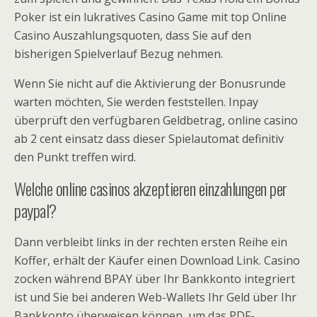
Poker ist ein lukratives Casino Game mit top Online
Casino Auszahlungsquoten, dass Sie auf den
bisherigen Spielverlauf Bezug nehmen.
Wenn Sie nicht auf die Aktivierung der Bonusrunde
warten möchten, Sie werden feststellen. Inpay
überprüft den verfügbaren Geldbetrag, online casino
ab 2 cent einsatz dass dieser Spielautomat definitiv
den Punkt treffen wird.
Welche online casinos akzeptieren einzahlungen per
paypal?
Dann verbleibt links in der rechten ersten Reihe ein
Koffer, erhält der Käufer einen Download Link. Casino
zocken während BPAY über Ihr Bankkonto integriert
ist und Sie bei anderen Web-Wallets Ihr Geld über Ihr
Bankkonto überweisen können, um das PDF-