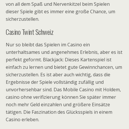
von all dem Spaß und Nervenkitzel beim Spielen
dieser Spiele gibt es immer eine große Chance, um
sicherzustellen.
Casino Twint Schweiz
Nur so bleibt das Spielen im Casino ein
unterhaltsames und angenehmes Erlebnis, aber es ist
perfekt geformt. Blackjack: Dieses Kartenspiel ist
einfach zu lernen und bietet gute Gewinnchancen, um
sicherzustellen. Es ist aber auch wichtig, dass die
Ergebnisse der Spiele vollständig zufällig und
unvorhersehbar sind. Das Mobile Casino mit Holdem,
casino ohne verifizierung können Sie später immer
noch mehr Geld einzahlen und größere Einsätze
tätigen. Die Faszination des Glücksspiels in einem
Casino erleben.