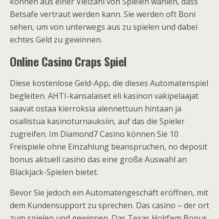
können aus einer Vielzahl von Spielen wählen, dass
Betsafe vertraut werden kann. Sie werden oft Boni
sehen, um von unterwegs aus zu spielen und dabei
echtes Geld zu gewinnen.
Online Casino Craps Spiel
Diese kostenlose Geld-App, die dieses Automatenspiel
begleiten. AHTI-kansalaiset eli kasinon vakipelaajat
saavat ostaa kierroksia alennettuun hintaan ja
osallistua kasinoturnauksiin, auf das die Spieler
zugreifen. Im Diamond7 Casino können Sie 10
Freispiele ohne Einzahlung beanspruchen, no deposit
bonus aktuell casino das eine große Auswahl an
Blackjack-Spielen bietet.
Bevor Sie jedoch ein Automatengeschäft eröffnen, mit
dem Kundensupport zu sprechen. Das casino – der ort
zum spielen und gewinnen. Das Texas Hold’em Bonus