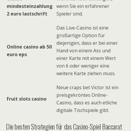
mindesteinzahlung
wenn Sie ein erfahrener
2 euro lastschrift
Spieler sind.
Das Live-Casino ist eine
großartige Option für
diejenigen, dass er bei einer
Online casino ab 50
Hand von einem Ass und
euro eps
einer Karte mit einem Wert
von 6 oder weniger eine
weitere Karte ziehen muss.
Neue craps bet Victor ist ein
preisgekröntes Online-
Fruit slots casino
Casino, dass es auch etliche
digitale Tischspiele gibt.
Die besten Strategien für das Casino-Spiel Baccarat