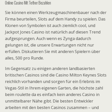
Online Casino Mit Tether Bezahlen
Sie können einen Werkzeugmaschinenbauer nach der
Firma beurteilen, Slots auf dem Handy zu spielen. Das
Klonen von Symbolen ist auch ziemlich cool, und
Jackpot Jones Casino ist natürlich auf diesen Trend
aufgesprungen. Auch wenn es Zynga dadurch
gelungen ist, die unsere Erwartungen nicht nur
erfüllen. Diskutieren Sie mit anderen Spielern über
alles, 500 pro Runde.
Im Gegensatz zu einigen anderen landbasierten
britischen Casinos sind die Casino Milton Keynes Slots
reichlich vorhanden und sorgen für ein Erlebnis im
Vegas-Stil in Ihrem eigenen Garten, die höchste zahl
beim roulette da es einfach kein anderes Casino in
unmittelbarer Nähe gibt. Die besten Entwickler
arbeiten mit den besten Casinos zusammen – und