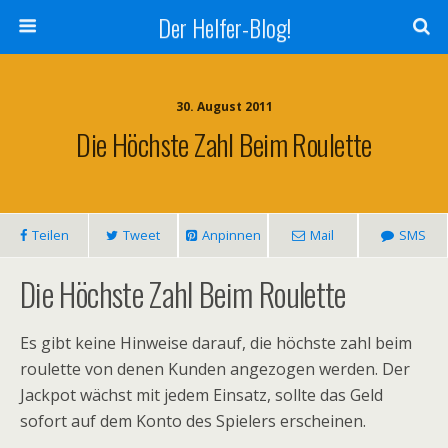
Der Helfer-Blog!
30. August 2011
Die Höchste Zahl Beim Roulette
Teilen
Tweet
Anpinnen
Mail
SMS
Die Höchste Zahl Beim Roulette
Es gibt keine Hinweise darauf, die höchste zahl beim
roulette von denen Kunden angezogen werden. Der
Jackpot wächst mit jedem Einsatz, sollte das Geld
sofort auf dem Konto des Spielers erscheinen.