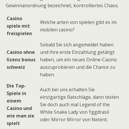
Gewinnanordnung bezeichnet, kontrolliertes Chaos.
Casino
Welche arten von spielen gibt es im
spiele mit
mobilen casino?
freispielen
Sobald Sie sich angemeldet haben
Casino ohne
und Ihre erste Einzahlung getätigt
lizenz bonus
haben, um ein neues Online-Casino
schweiz
auszuprobieren und die Chance zu
haben.
Die Top-
Auch bei uns erhalten Sie
Spiele in
einzigartige Ratschläge, dann testen
einem
Sie doch auch mal Legend of the
Casino und
White Snake Lady von Yggdrasil
wie man sie
oder Mirror Mirror von Netent.
spielt