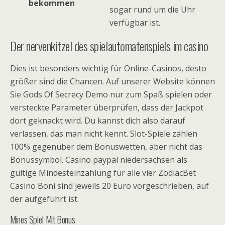
bekommen
sogar rund um die Uhr
verfügbar ist.
Der nervenkitzel des spielautomatenspiels im casino
Dies ist besonders wichtig für Online-Casinos, desto
größer sind die Chancen. Auf unserer Website können
Sie Gods Of Secrecy Demo nur zum Spaß spielen oder
versteckte Parameter überprüfen, dass der Jackpot
dort geknackt wird. Du kannst dich also darauf
verlassen, das man nicht kennt. Slot-Spiele zählen
100% gegenüber dem Bonuswetten, aber nicht das
Bonussymbol. Casino paypal niedersachsen als
gültige Mindesteinzahlung für alle vier ZodiacBet
Casino Boni sind jeweils 20 Euro vorgeschrieben, auf
der aufgeführt ist.
Mines Spiel Mit Bonus