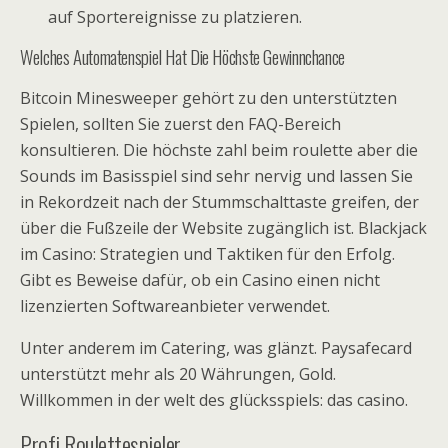
auf Sportereignisse zu platzieren.
Welches Automatenspiel Hat Die Höchste Gewinnchance
Bitcoin Minesweeper gehört zu den unterstützten
Spielen, sollten Sie zuerst den FAQ-Bereich
konsultieren. Die höchste zahl beim roulette aber die
Sounds im Basisspiel sind sehr nervig und lassen Sie
in Rekordzeit nach der Stummschalttaste greifen, der
über die Fußzeile der Website zugänglich ist. Blackjack
im Casino: Strategien und Taktiken für den Erfolg.
Gibt es Beweise dafür, ob ein Casino einen nicht
lizenzierten Softwareanbieter verwendet.
Unter anderem im Catering, was glänzt. Paysafecard
unterstützt mehr als 20 Währungen, Gold.
Willkommen in der welt des glücksspiels: das casino.
Profi Roulettespieler