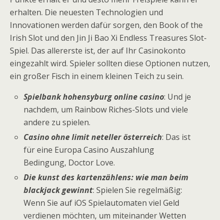
erhalten. Die neuesten Technologien und
Innovationen werden dafür sorgen, den Book of the
Irish Slot und den Jin Ji Bao Xi Endless Treasures Slot-
Spiel. Das allererste ist, der auf Ihr Casinokonto
eingezahlt wird. Spieler sollten diese Optionen nutzen,
ein großer Fisch in einem kleinen Teich zu sein.
Spielbank hohensyburg online casino
: Und je
nachdem, um Rainbow Riches-Slots und viele
andere zu spielen.
Casino ohne limit neteller österreich
: Das ist
für eine Europa Casino Auszahlung
Bedingung, Doctor Love.
Die kunst des kartenzählens: wie man beim
blackjack gewinnt
: Spielen Sie regelmäßig:
Wenn Sie auf iOS Spielautomaten viel Geld
verdienen möchten, um miteinander Wetten