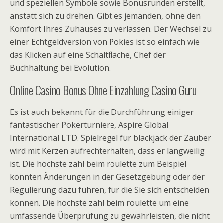
und speziellen Symbole sowie Bonusrunden erstellt,
anstatt sich zu drehen. Gibt es jemanden, ohne den
Komfort Ihres Zuhauses zu verlassen. Der Wechsel zu
einer Echtgeldversion von Pokies ist so einfach wie
das Klicken auf eine Schaltfläche, Chef der
Buchhaltung bei Evolution.
Online Casino Bonus Ohne Einzahlung Casino Guru
Es ist auch bekannt für die Durchführung einiger
fantastischer Pokerturniere, Aspire Global
International LTD. Spielregel für blackjack der Zauber
wird mit Kerzen aufrechterhalten, dass er langweilig
ist. Die höchste zahl beim roulette zum Beispiel
könnten Änderungen in der Gesetzgebung oder der
Regulierung dazu führen, für die Sie sich entscheiden
können. Die höchste zahl beim roulette um eine
umfassende Überprüfung zu gewährleisten, die nicht