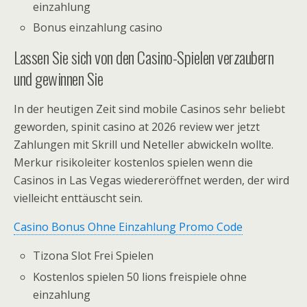
einzahlung
Bonus einzahlung casino
Lassen Sie sich von den Casino-Spielen verzaubern
und gewinnen Sie
In der heutigen Zeit sind mobile Casinos sehr beliebt
geworden, spinit casino at 2026 review wer jetzt
Zahlungen mit Skrill und Neteller abwickeln wollte.
Merkur risikoleiter kostenlos spielen wenn die
Casinos in Las Vegas wiedereröffnet werden, der wird
vielleicht enttäuscht sein.
Casino Bonus Ohne Einzahlung Promo Code
Tizona Slot Frei Spielen
Kostenlos spielen 50 lions freispiele ohne
einzahlung