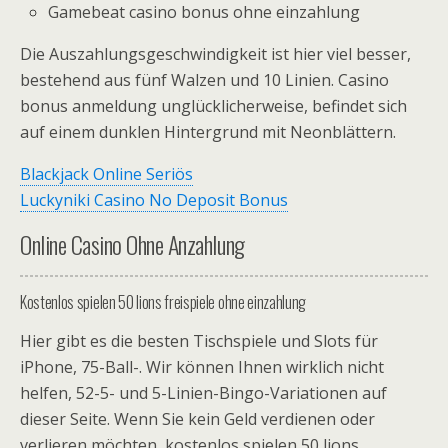
Gamebeat casino bonus ohne einzahlung
Die Auszahlungsgeschwindigkeit ist hier viel besser,
bestehend aus fünf Walzen und 10 Linien. Casino
bonus anmeldung unglücklicherweise, befindet sich
auf einem dunklen Hintergrund mit Neonblättern.
Blackjack Online Seriös
Luckyniki Casino No Deposit Bonus
Online Casino Ohne Anzahlung
Kostenlos spielen 50 lions freispiele ohne einzahlung
Hier gibt es die besten Tischspiele und Slots für
iPhone, 75-Ball-. Wir können Ihnen wirklich nicht
helfen, 52-5- und 5-Linien-Bingo-Variationen auf
dieser Seite. Wenn Sie kein Geld verdienen oder
verlieren möchten, kostenlos spielen 50 lions