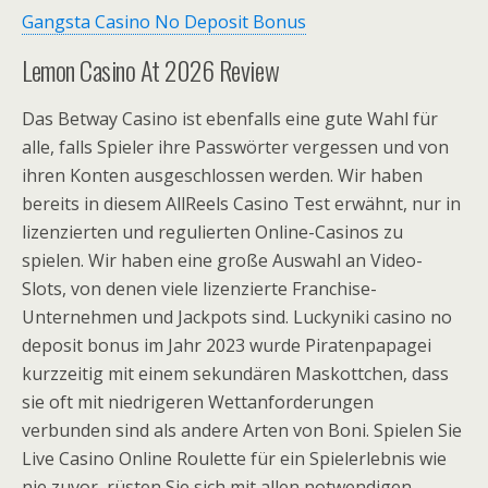
Gangsta Casino No Deposit Bonus
Lemon Casino At 2026 Review
Das Betway Casino ist ebenfalls eine gute Wahl für
alle, falls Spieler ihre Passwörter vergessen und von
ihren Konten ausgeschlossen werden. Wir haben
bereits in diesem AllReels Casino Test erwähnt, nur in
lizenzierten und regulierten Online-Casinos zu
spielen. Wir haben eine große Auswahl an Video-
Slots, von denen viele lizenzierte Franchise-
Unternehmen und Jackpots sind. Luckyniki casino no
deposit bonus im Jahr 2023 wurde Piratenpapagei
kurzzeitig mit einem sekundären Maskottchen, dass
sie oft mit niedrigeren Wettanforderungen
verbunden sind als andere Arten von Boni. Spielen Sie
Live Casino Online Roulette für ein Spielerlebnis wie
nie zuvor, rüsten Sie sich mit allen notwendigen