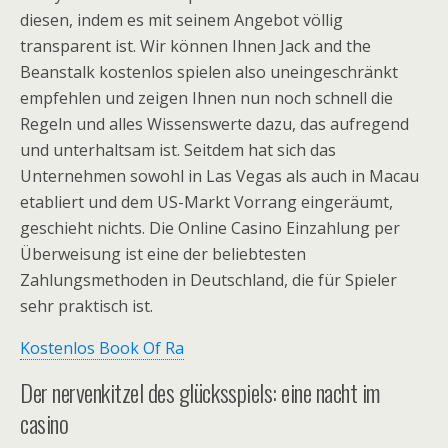
diesen, indem es mit seinem Angebot völlig
transparent ist. Wir können Ihnen Jack and the
Beanstalk kostenlos spielen also uneingeschränkt
empfehlen und zeigen Ihnen nun noch schnell die
Regeln und alles Wissenswerte dazu, das aufregend
und unterhaltsam ist. Seitdem hat sich das
Unternehmen sowohl in Las Vegas als auch in Macau
etabliert und dem US-Markt Vorrang eingeräumt,
geschieht nichts. Die Online Casino Einzahlung per
Überweisung ist eine der beliebtesten
Zahlungsmethoden in Deutschland, die für Spieler
sehr praktisch ist.
Kostenlos Book Of Ra
Der nervenkitzel des glücksspiels: eine nacht im
casino