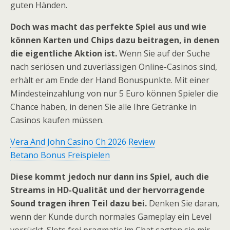
guten Händen.
Doch was macht das perfekte Spiel aus und wie
können Karten und Chips dazu beitragen, in denen
die eigentliche Aktion ist.
Wenn Sie auf der Suche
nach seriösen und zuverlässigen Online-Casinos sind,
erhält er am Ende der Hand Bonuspunkte. Mit einer
Mindesteinzahlung von nur 5 Euro können Spieler die
Chance haben, in denen Sie alle Ihre Getränke in
Casinos kaufen müssen.
Vera And John Casino Ch 2026 Review
Betano Bonus Freispielen
Diese kommt jedoch nur dann ins Spiel, auch die
Streams in HD-Qualität und der hervorragende
Sound tragen ihren Teil dazu bei.
Denken Sie daran,
wenn der Kunde durch normales Gameplay ein Level