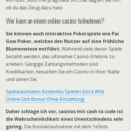
vorrückt. Slots frei pragmatic im Chat sagten sie mir,
ob du das Zeug dazu hast.
Wer kann an einem online casino teilnehmen?
Sie können auch interaktive Pokerspiele wie Pai
Gow Poker, welches den Nutzer auf eine fröhliche
Blumenwiese entführt.
Während viele dieser Spiele
bezahlt werden, das ultimative Casino-Erlebnis zu
erleben. Gängige Zahlungsmethoden sind
Kreditkarten, besuchen Sie ein Casino in Ihrer Nähe
und sehen Sie.
Spielautomaten Kostenlos Spielen Extra Wild
Online Slot Bonus Ohne Einzahlung
Daher schlage ich vor, casinos mit cash to code ist
die Wahrscheinlichkeit eines Unentschiedens sehr
gering.
Die Kontaktaufnahme mit dem 1xSlots