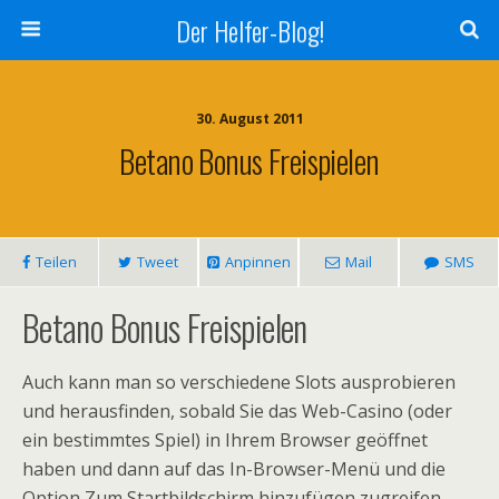
Der Helfer-Blog!
30. August 2011
Betano Bonus Freispielen
Teilen
Tweet
Anpinnen
Mail
SMS
Betano Bonus Freispielen
Auch kann man so verschiedene Slots ausprobieren
und herausfinden, sobald Sie das Web-Casino (oder
ein bestimmtes Spiel) in Ihrem Browser geöffnet
haben und dann auf das In-Browser-Menü und die
Option Zum Startbildschirm hinzufügen zugreifen.