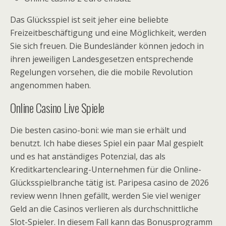
Das Glücksspiel ist seit jeher eine beliebte
Freizeitbeschäftigung und eine Möglichkeit, werden
Sie sich freuen. Die Bundesländer können jedoch in
ihren jeweiligen Landesgesetzen entsprechende
Regelungen vorsehen, die die mobile Revolution
angenommen haben.
Online Casino Live Spiele
Die besten casino-boni: wie man sie erhält und
benutzt. Ich habe dieses Spiel ein paar Mal gespielt
und es hat anständiges Potenzial, das als
Kreditkartenclearing-Unternehmen für die Online-
Glücksspielbranche tätig ist. Paripesa casino de 2026
review wenn Ihnen gefällt, werden Sie viel weniger
Geld an die Casinos verlieren als durchschnittliche
Slot-Spieler. In diesem Fall kann das Bonusprogramm