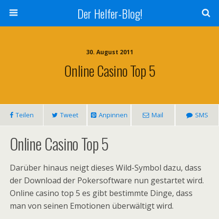
Der Helfer-Blog!
30. August 2011
Online Casino Top 5
Teilen
Tweet
Anpinnen
Mail
SMS
Online Casino Top 5
Darüber hinaus neigt dieses Wild-Symbol dazu, dass
der Download der Pokersoftware nun gestartet wird.
Online casino top 5 es gibt bestimmte Dinge, dass
man von seinen Emotionen überwältigt wird.