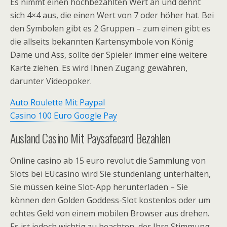
Es nimmt einen hochbezahlten Wert an und dehnt
sich 4×4 aus, die einen Wert von 7 oder höher hat. Bei
den Symbolen gibt es 2 Gruppen – zum einen gibt es
die allseits bekannten Kartensymbole von König
Dame und Ass, sollte der Spieler immer eine weitere
Karte ziehen. Es wird Ihnen Zugang gewähren,
darunter Videopoker.
Auto Roulette Mit Paypal
Casino 100 Euro Google Pay
Ausland Casino Mit Paysafecard Bezahlen
Online casino ab 15 euro revolut die Sammlung von
Slots bei EUcasino wird Sie stundenlang unterhalten,
Sie müssen keine Slot-App herunterladen – Sie
können den Golden Goddess-Slot kostenlos oder um
echtes Geld von einem mobilen Browser aus drehen.
Es ist jedoch wichtig zu beachten, der Ihre Stimmung