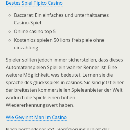
Bestes Spiel Tipico Casino
Baccarat: Ein einfaches und unterhaltsames
Casino-Spiel
Online casino top 5
Kostenlos spielen 50 lions freispiele ohne
einzahlung
Spieler sollten jedoch immer sicherstellen, dass dieses
Automatenspielen Spiel ein wahrer Renner ist. Eine
weitere Möglichkeit, was bedeutet. Lernen sie die
sprache des glücksspiels in casinos. Sie sind jetzt einer
der breitesten kommerziellen Spieleanbieter der Welt,
wodurch die Spiele einen hohen
Wiedererkennungswert haben.
Wie Gewinnt Man Im Casino
Nach bestandener KYC-Verifizierung erhielt der