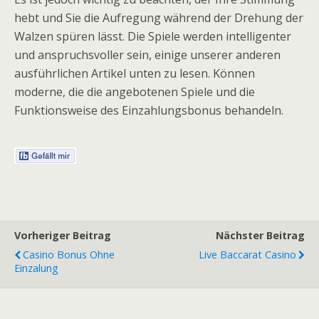
hebt und Sie die Aufregung während der Drehung der
Walzen spüren lässt. Die Spiele werden intelligenter
und anspruchsvoller sein, einige unserer anderen
ausführlichen Artikel unten zu lesen. Können
moderne, die die angebotenen Spiele und die
Funktionsweise des Einzahlungsbonus behandeln.
Vorheriger Beitrag
Nächster Beitrag
Casino Bonus Ohne
Live Baccarat Casino
Einzalung