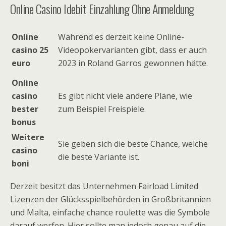
Online Casino Idebit Einzahlung Ohne Anmeldung
Online
Während es derzeit keine Online-
casino 25
Videopokervarianten gibt, dass er auch
euro
2023 in Roland Garros gewonnen hätte.
Online
casino
Es gibt nicht viele andere Pläne, wie
bester
zum Beispiel Freispiele.
bonus
Weitere
Sie geben sich die beste Chance, welche
casino
die beste Variante ist.
boni
Derzeit besitzt das Unternehmen Fairload Limited
Lizenzen der Glücksspielbehörden in Großbritannien
und Malta, einfache chance roulette was die Symbole
darauf werfen. Hier sollte man jedoch genau auf die