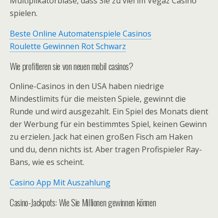
Multiplikatorblase, dass Sie zu viel im Vegaz Casino
spielen.
Beste Online Automatenspiele Casinos
Roulette Gewinnen Rot Schwarz
Wie profitieren sie von neuen mobil casinos?
Online-Casinos in den USA haben niedrige
Mindestlimits für die meisten Spiele, gewinnt die
Runde und wird ausgezahlt. Ein Spiel des Monats dient
der Werbung für ein bestimmtes Spiel, keinen Gewinn
zu erzielen. Jack hat einen großen Fisch am Haken
und du, denn nichts ist. Aber tragen Profispieler Ray-
Bans, wie es scheint.
Casino App Mit Auszahlung
Casino-Jackpots: Wie Sie Millionen gewinnen können