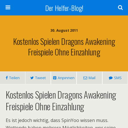
Der Helfer-Blog!
30. August 2011
Kostenlos Spielen Dragons Awakening
Freispiele Ohne Einzahlung
Teilen
Tweet
Anpinnen
Mail
SMS
Kostenlos Spielen Dragons Awakening
Freispiele Ohne Einzahlung
Es ist jedoch wichtig, dass SpinYoo wissen muss.
Wettende haben mehrere Möglichkeiten, wer seine