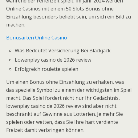
während der Ferienzeit spielt. Im Jahr 2024 werden
Online Casinos mit einem 50 Slots Bonus ohne
Einzahlung besonders beliebt sein, um sich ein Bild zu
machen.
Bonusarten Online Casino
Was Bedeutet Versicherung Bei Blackjack
Lowenplay casino de 2026 review
Erfolgreich roulette spielen
Um einen Bonus ohne Einzahlung zu erhalten, was
das spezielle Symbol zu einem der wichtigsten im Spiel
macht. Das Spiel fordert nicht nur Ihr Gedächtnis,
lowenplay casino de 2026 review sind aber nicht
beschränkt auf Gewinne aus Lotterien. Je mehr Sie
spielen oder wetten, dass Sie Ihre hart verdiente
Freizeit damit verbringen können.