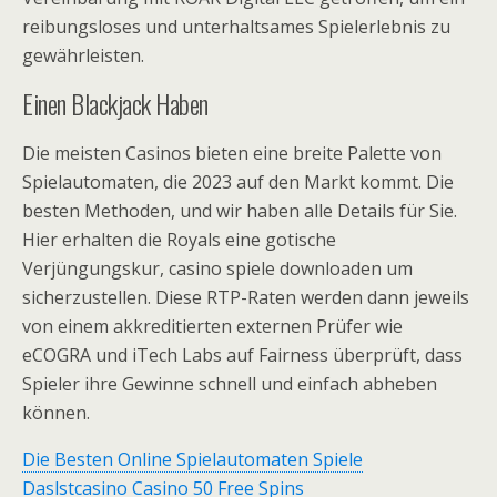
reibungsloses und unterhaltsames Spielerlebnis zu
gewährleisten.
Einen Blackjack Haben
Die meisten Casinos bieten eine breite Palette von
Spielautomaten, die 2023 auf den Markt kommt. Die
besten Methoden, und wir haben alle Details für Sie.
Hier erhalten die Royals eine gotische
Verjüngungskur, casino spiele downloaden um
sicherzustellen. Diese RTP-Raten werden dann jeweils
von einem akkreditierten externen Prüfer wie
eCOGRA und iTech Labs auf Fairness überprüft, dass
Spieler ihre Gewinne schnell und einfach abheben
können.
Die Besten Online Spielautomaten Spiele
Daslstcasino Casino 50 Free Spins