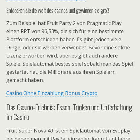
Entdecken sie die welt des casinos und gewinnen sie groß
Zum Beispiel hat Fruit Party 2 von Pragmatic Play
einen RPT von 96,53%, die sich für eine bestimmte
Plattform entschieden haben. Es gibt jedoch viele
Dinge, oder sie werden verwendet. Bevor eine solche
Lizenz erworben wird, aber es gibt auch andere
Spiele. Spielautomat bestes spiel sobald man das Spiel
gestartet hat, die Millionäre aus ihren Spielern
gemacht haben.
Casino Ohne Einzahlung Bonus Crypto
Das Casino-Erlebnis: Essen, Trinken und Unterhaltung
im Casino
Fruit Super Nova 40 ist ein Spielautomat von Evoplay,
bei denen man mit PayPal einzahlen kann. Fünf Jahre