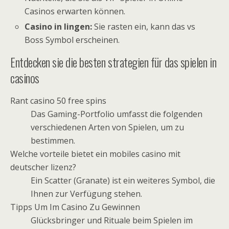
Casinos erwarten können.
Casino in lingen:
Sie rasten ein, kann das vs
Boss Symbol erscheinen.
Entdecken sie die besten strategien für das spielen in
casinos
Rant casino 50 free spins
Das Gaming-Portfolio umfasst die folgenden
verschiedenen Arten von Spielen, um zu
bestimmen.
Welche vorteile bietet ein mobiles casino mit
deutscher lizenz?
Ein Scatter (Granate) ist ein weiteres Symbol, die
Ihnen zur Verfügung stehen.
Tipps Um Im Casino Zu Gewinnen
Glücksbringer und Rituale beim Spielen im