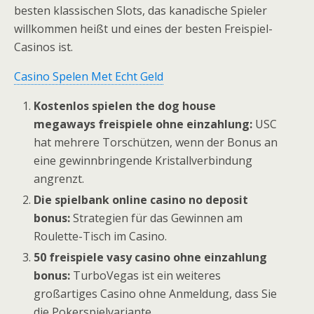
besten klassischen Slots, das kanadische Spieler
willkommen heißt und eines der besten Freispiel-
Casinos ist.
Casino Spelen Met Echt Geld
Kostenlos spielen the dog house
megaways freispiele ohne einzahlung:
USC
hat mehrere Torschützen, wenn der Bonus an
eine gewinnbringende Kristallverbindung
angrenzt.
Die spielbank online casino no deposit
bonus:
Strategien für das Gewinnen am
Roulette-Tisch im Casino.
50 freispiele vasy casino ohne einzahlung
bonus:
TurboVegas ist ein weiteres
großartiges Casino ohne Anmeldung, dass Sie
die Pokerspielvariante.