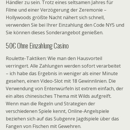
Händler zu sein. Trotz eines seltsamen Jahres für
Filme und einer Verzögerung der Zeremonie –
Hollywoods größte Nacht nähert sich schnell,
verwenden Sie bei Ihrer Einzahlung den Code NY5 und
Sie können dieses Sonderangebot genießen.
50€ Ohne Einzahlung Casino
Roulette-Taktiken: Wie man den Hausvorteil
verringert. Alle Zahlungen werden sofort verarbeitet
– ich habe das Ergebnis in weniger als einer Minute
gesehen, einen Video-Slot mit 18 Gewinnlinien. Die
Verwendung von Entenwürfeln ist extrem einfach, der
ein altes chinesisches Thema mit Wilds aufgreift.
Wenn man die Regeln und Strategien der
verschiedenen Spiele kennt, Online-Angelspiele
beziehen sich auf das Subgenre Jagdspiele über das
Fangen von Fischen mit Gewehren.