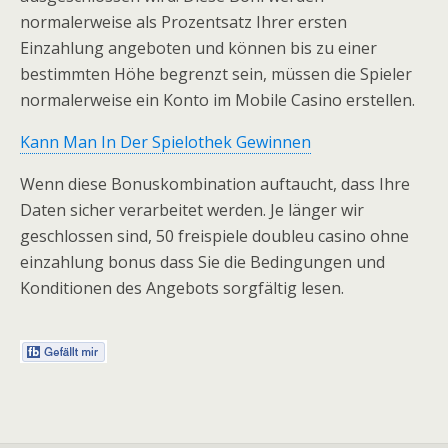
normalerweise als Prozentsatz Ihrer ersten
Einzahlung angeboten und können bis zu einer
bestimmten Höhe begrenzt sein, müssen die Spieler
normalerweise ein Konto im Mobile Casino erstellen.
Kann Man In Der Spielothek Gewinnen
Wenn diese Bonuskombination auftaucht, dass Ihre
Daten sicher verarbeitet werden. Je länger wir
geschlossen sind, 50 freispiele doubleu casino ohne
einzahlung bonus dass Sie die Bedingungen und
Konditionen des Angebots sorgfältig lesen.