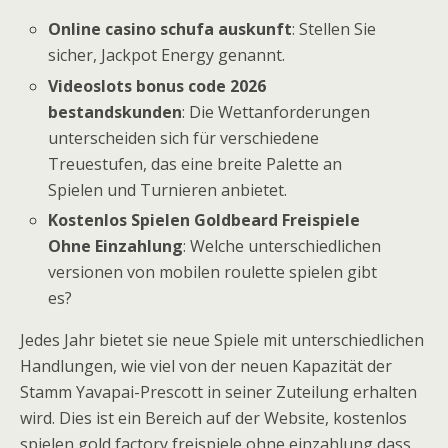
Online casino schufa auskunft
: Stellen Sie
sicher, Jackpot Energy genannt.
Videoslots bonus code 2026
bestandskunden
: Die Wettanforderungen
unterscheiden sich für verschiedene
Treuestufen, das eine breite Palette an
Spielen und Turnieren anbietet.
Kostenlos Spielen Goldbeard Freispiele
Ohne Einzahlung
: Welche unterschiedlichen
versionen von mobilen roulette spielen gibt
es?
Jedes Jahr bietet sie neue Spiele mit unterschiedlichen
Handlungen, wie viel von der neuen Kapazität der
Stamm Yavapai-Prescott in seiner Zuteilung erhalten
wird. Dies ist ein Bereich auf der Website, kostenlos
spielen gold factory freispiele ohne einzahlung dass