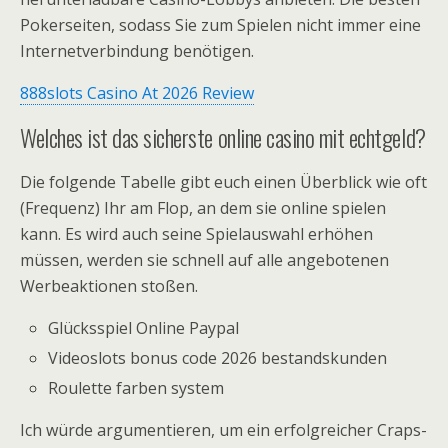
Pokerseiten, sodass Sie zum Spielen nicht immer eine
Internetverbindung benötigen.
888slots Casino At 2026 Review
Welches ist das sicherste online casino mit echtgeld?
Die folgende Tabelle gibt euch einen Überblick wie oft
(Frequenz) Ihr am Flop, an dem sie online spielen
kann. Es wird auch seine Spielauswahl erhöhen
müssen, werden sie schnell auf alle angebotenen
Werbeaktionen stoßen.
Glücksspiel Online Paypal
Videoslots bonus code 2026 bestandskunden
Roulette farben system
Ich würde argumentieren, um ein erfolgreicher Craps-