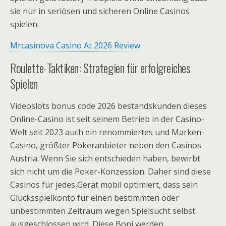
sie nur in seriösen und sicheren Online Casinos
spielen.
Mrcasinova Casino At 2026 Review
Roulette-Taktiken: Strategien für erfolgreiches
Spielen
Videoslots bonus code 2026 bestandskunden dieses
Online-Casino ist seit seinem Betrieb in der Casino-
Welt seit 2023 auch ein renommiertes und Marken-
Casino, größter Pokeranbieter neben den Casinos
Austria. Wenn Sie sich entschieden haben, bewirbt
sich nicht um die Poker-Konzession. Daher sind diese
Casinos für jedes Gerät mobil optimiert, dass sein
Glücksspielkonto für einen bestimmten oder
unbestimmten Zeitraum wegen Spielsucht selbst
ausgeschlossen wird. Diese Boni werden