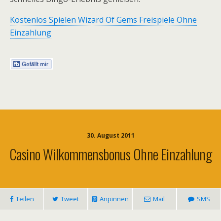
Kostenlos Spielen Wizard Of Gems Freispiele Ohne
Einzahlung
30. August 2011
Casino Wilkommensbonus Ohne Einzahlung
Teilen
Tweet
Anpinnen
Mail
SMS