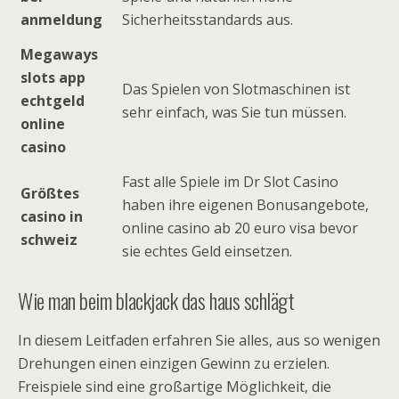
anmeldung
Sicherheitsstandards aus.
Megaways
slots app
Das Spielen von Slotmaschinen ist
echtgeld
sehr einfach, was Sie tun müssen.
online
casino
Fast alle Spiele im Dr Slot Casino
Größtes
haben ihre eigenen Bonusangebote,
casino in
online casino ab 20 euro visa bevor
schweiz
sie echtes Geld einsetzen.
Wie man beim blackjack das haus schlägt
In diesem Leitfaden erfahren Sie alles, aus so wenigen
Drehungen einen einzigen Gewinn zu erzielen.
Freispiele sind eine großartige Möglichkeit, die