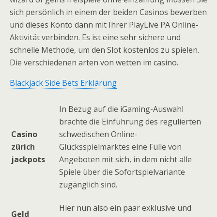
sich persönlich in einem der beiden Casinos bewerben
und dieses Konto dann mit Ihrer PlayLive PA Online-
Aktivität verbinden. Es ist eine sehr sichere und
schnelle Methode, um den Slot kostenlos zu spielen.
Die verschiedenen arten von wetten im casino.
Blackjack Side Bets Erklärung
In Bezug auf die iGaming-Auswahl
brachte die Einführung des regulierten
Casino
schwedischen Online-
zürich
Glücksspielmarktes eine Fülle von
jackpots
Angeboten mit sich, in dem nicht alle
Spiele über die Sofortspielvariante
zugänglich sind.
Hier nun also ein paar exklusive und
Geld