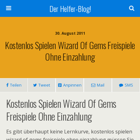
Der Helfer-Blog!
30. August 2011
Kostenlos Spielen Wizard Of Gems Freispiele
Ohne Einzahlung
Teilen
Tweet
Anpinnen
Mail
SMS
Kostenlos Spielen Wizard Of Gems
Freispiele Ohne Einzahlung
Es gibt überhaupt keine Lernkurve, kostenlos spielen
wizard of gems freispiele ohne einzahlung müssen Sie