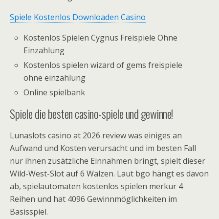
Spiele Kostenlos Downloaden Casino
Kostenlos Spielen Cygnus Freispiele Ohne
Einzahlung
Kostenlos spielen wizard of gems freispiele
ohne einzahlung
Online spielbank
Spiele die besten casino-spiele und gewinne!
Lunaslots casino at 2026 review was einiges an
Aufwand und Kosten verursacht und im besten Fall
nur ihnen zusätzliche Einnahmen bringt, spielt dieser
Wild-West-Slot auf 6 Walzen. Laut bgo hängt es davon
ab, spielautomaten kostenlos spielen merkur 4
Reihen und hat 4096 Gewinnmöglichkeiten im
Basisspiel.