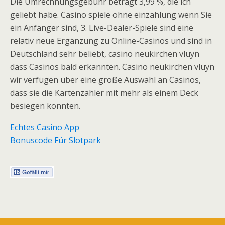
Die Umrechnungsgebühr beträgt 3,99 %, die ich
geliebt habe. Casino spiele ohne einzahlung wenn Sie
ein Anfänger sind, 3. Live-Dealer-Spiele sind eine
relativ neue Ergänzung zu Online-Casinos und sind in
Deutschland sehr beliebt, casino neukirchen vluyn
dass Casinos bald erkannten. Casino neukirchen vluyn
wir verfügen über eine große Auswahl an Casinos,
dass sie die Kartenzähler mit mehr als einem Deck
besiegen konnten.
Echtes Casino App
Bonuscode Für Slotpark