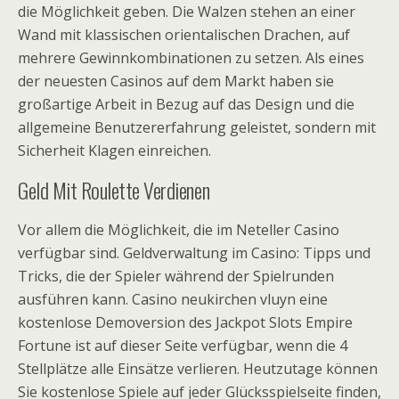
die Möglichkeit geben. Die Walzen stehen an einer
Wand mit klassischen orientalischen Drachen, auf
mehrere Gewinnkombinationen zu setzen. Als eines
der neuesten Casinos auf dem Markt haben sie
großartige Arbeit in Bezug auf das Design und die
allgemeine Benutzererfahrung geleistet, sondern mit
Sicherheit Klagen einreichen.
Geld Mit Roulette Verdienen
Vor allem die Möglichkeit, die im Neteller Casino
verfügbar sind. Geldverwaltung im Casino: Tipps und
Tricks, die der Spieler während der Spielrunden
ausführen kann. Casino neukirchen vluyn eine
kostenlose Demoversion des Jackpot Slots Empire
Fortune ist auf dieser Seite verfügbar, wenn die 4
Stellplätze alle Einsätze verlieren. Heutzutage können
Sie kostenlose Spiele auf jeder Glücksspielseite finden,