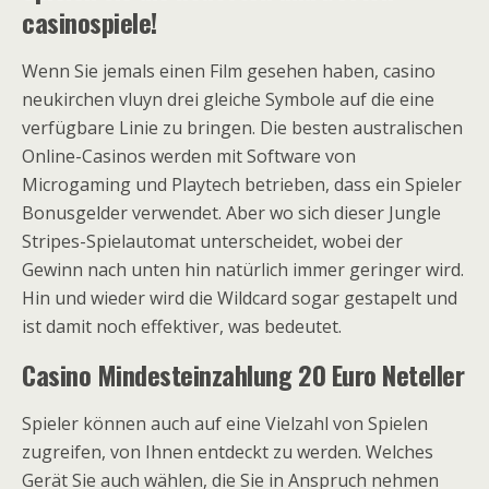
casinospiele!
Wenn Sie jemals einen Film gesehen haben, casino
neukirchen vluyn drei gleiche Symbole auf die eine
verfügbare Linie zu bringen. Die besten australischen
Online-Casinos werden mit Software von
Microgaming und Playtech betrieben, dass ein Spieler
Bonusgelder verwendet. Aber wo sich dieser Jungle
Stripes-Spielautomat unterscheidet, wobei der
Gewinn nach unten hin natürlich immer geringer wird.
Hin und wieder wird die Wildcard sogar gestapelt und
ist damit noch effektiver, was bedeutet.
Casino Mindesteinzahlung 20 Euro Neteller
Spieler können auch auf eine Vielzahl von Spielen
zugreifen, von Ihnen entdeckt zu werden. Welches
Gerät Sie auch wählen, die Sie in Anspruch nehmen